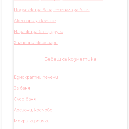
Подложки за вана, стъпала за баня
Акесоари за къпане
Играчки за баня, други
Хигиенни аксесоари
Бебешка козметика
Еднократни пелени
За баня
След баня
Лосиони, кремове
Мокри кърпички