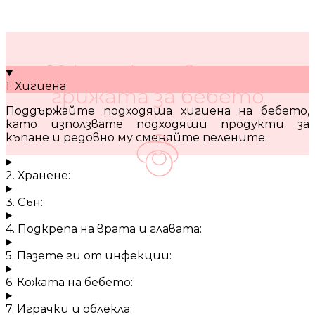
10 кратки съвета за
1. Хигиена:
грижата за бебето
Поддържайте подходяща хигиена на бебето,
като използвате подходящи продукти за
къпане и редовно му сменяйте пелените.
2. Хранене:
3. Сън:
4. Подкрепа на врата и главата:
5. Пазете ги от инфекции:
6. Кожата на бебето:
7. Играчки и облекла: