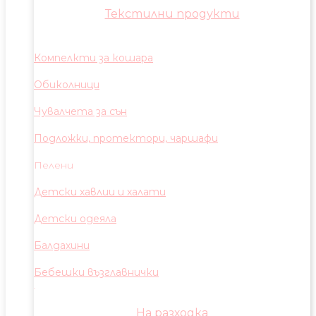
Текстилни продукти
Компелкти за кошара
Обиколници
Чувалчета за сън
Подложки, протектори, чаршафи
Пелени
Детски хавлии и халати
Детски одеяла
Балдахини
Бебешки възглавнички
На разходка