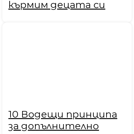
кърмим децата си
10 Водещи принципа
за допълнително