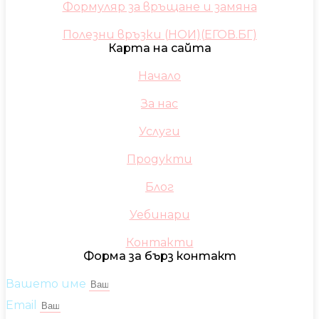
Формуляр за връщане и замяна
Полезни връзки (НОИ)(ЕГОВ.БГ)
Карта на сайта
Начало
За нас
Услуги
Продукти
Блог
Уебинари
Контакти
Форма за бърз контакт
Вашето име
Email