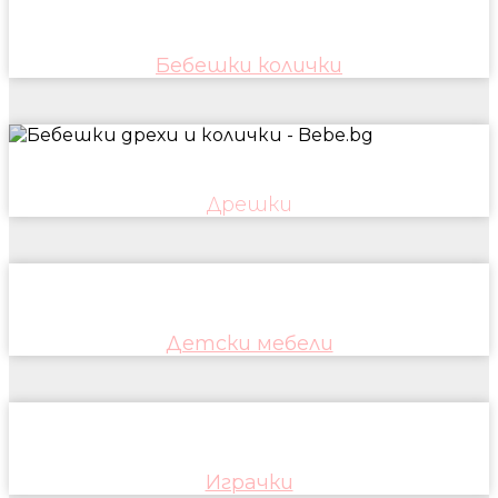
Бебешки колички
Дрешки
Детски мебели
Играчки