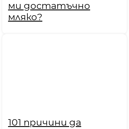
ми достатъчно
мляко?
101 причини да