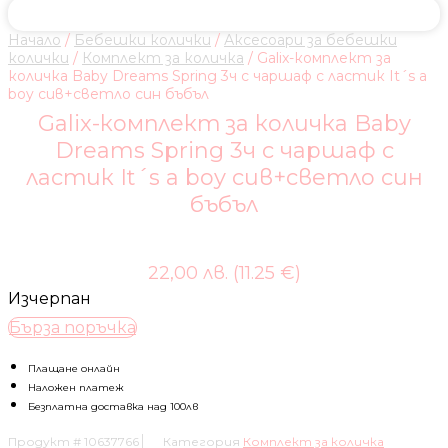
Начало
/
Бебешки колички
/
Аксесоари за бебешки
колички
/
Комплект за количка
/ Galix-комплект за
количка Baby Dreams Spring 3ч с чаршаф с ластик It´s a
boy сив+светло син бъбъл
Galix-комплект за количка Baby
Dreams Spring 3ч с чаршаф с
ластик It´s a boy сив+светло син
бъбъл
22,00 лв. (11.25 €)
Изчерпан
Бърза поръчка
Плащане онлайн
Наложен платеж
Безплатна доставка над 100лв
Продукт #
10637766
Категория
Комплект за количка