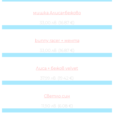
мишка Алиса+бежово
33,00 лв. (16.87 €)
bunny racer + мента
33,00 лв. (16.87 €)
Лиса + бежов velvet
37,99 лв. (19.42 €)
Светло син
11,90 лв. (6.08 €)