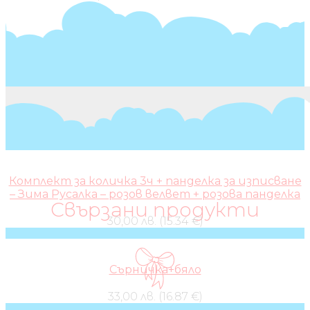
Комплект за количка 3ч + панделка за изписване
– Зима Русалка – розов велвет + розова панделка
Свързани продукти
30,00 лв. (15.34 €)
Сърничка+бяло
33,00 лв. (16.87 €)