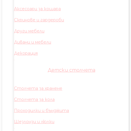
Аксесоари за кошара
Скринове и гардероби
Други мебели
Дивани и мебели
Декорация
Детски столчета
Столчета за хранене
Столчета за кола
Проходилки и бънджита
Шезлонзи и люлки