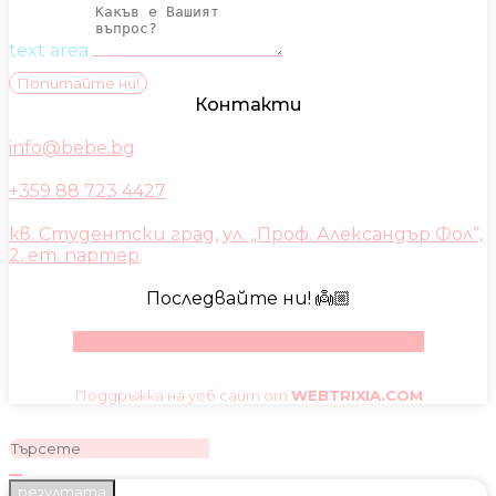
text area
Попитайте ни!
Контакти
info@bebe.bg
+359 88 723 4427
кв. Студентски град, ул. „Проф. Александър Фол“,
2, ет. партер
Последвайте ни! 👼🏼
Facebook
Instagram
Youtube
Pinterest
Поддръжка на уеб сайт от
WEBTRIXIA.COM
резултата