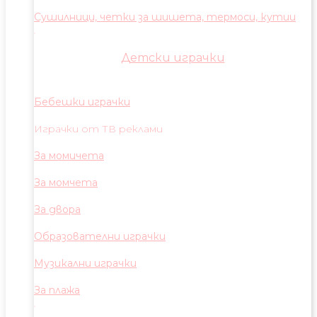
Сушилници, четки за шишета, термоси, кутии
Детски играчки
Бебешки играчки
Играчки от ТВ реклами
За момичета
За момчета
За двора
Образователни играчки
Музикални играчки
За плажа