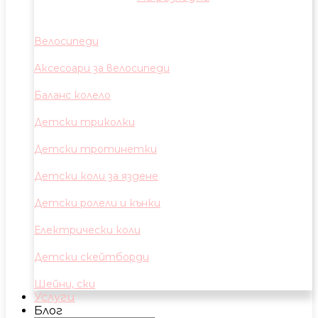
Велосипеди
Аксесоари за велосипеди
Баланс колело
Детски триколки
Детски тротинетки
Детски коли за яздене
Детски ролели и кънки
Електрически коли
Детски скейтборди
Шейни, ски
Услуги
Блог