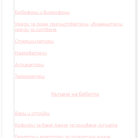
Бебефони и видеофони
Уреди за дома, пречистватели, увлажнители,
уреди за готвене
Стерилизатори
Нагреватели
Аспиратори
Термометри
Къпане на бебето
Вани и стойки
Кофички за баня, канче за поливане, козирка
Гърнета и адаптори за тоалетна чиния