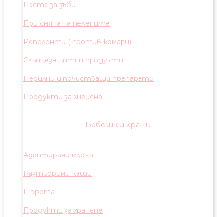
Паста за зъби
При смяна на пелените
Репеленти ( против комари)
Слънцезащитни продукти
Перилни и почистващи препарати
Продукти за хигиена
Бебешки храни
Адаптирани млека
Разтворими каши
Пюрета
Продукти за хранене