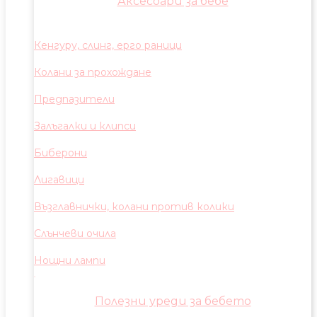
Аксесоари за бебе
Кенгуру, слинг, ерго раници
Колани за прохождане
Предпазители
Залъгалки и клипси
Биберони
Лигавици
Възглавнички, колани против колики
Слънчеви очила
Нощни лампи
Полезни уреди за бебето