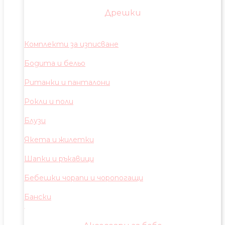
Дрешки
Комплекти за изписване
Бодита и бельо
Ританки и панталони
Рокли и поли
Блузи
Якета и жилетки
Шапки и ръкавици
Бебешки чорапи и чоропогащи
Бански