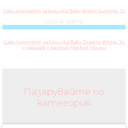
Galix-комплект за количка Baby dream Summer 3ч
33,00 лв. (16.87 €)
Galix-комплект за количка Baby Dreams Winter 3ч
с чаршаф с ластик Малкия принц
Бебешки колички и дрехи
Пазарувайте по
категория