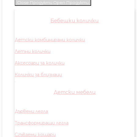
Close Продукти
Open Продукти
Бебешки колички
Детски комбинирани колички
Летни колички
Аксесоари за колички
Колички за близнаци
Детски мебели
Дървени легла
Трансформиращи легла
Сгъваеми кошари