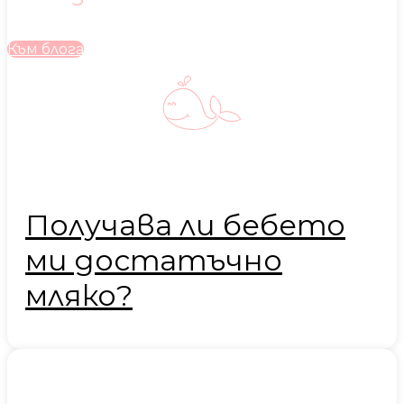
Към блога
Получава ли бебето
ми достатъчно
мляко?