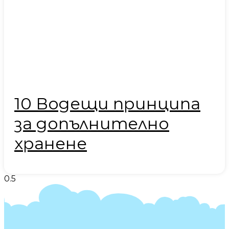
10 Водещи принципа
за допълнително
хранене