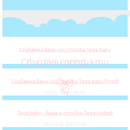
Сгъваема вана със стойка Tega baby
Свързани продукти
50,00 лв. (25.56 €)
Сгъваема вана със стойка Tega baby Розов
50,00 лв. (25.56 €)
Tega baby – вана и стойка Teggi кафяв
95,00 лв. (48.57 €)