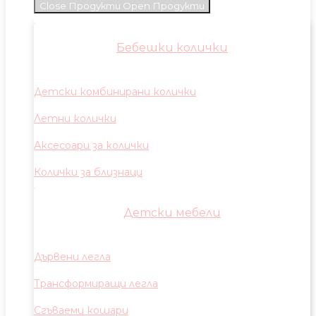
Close Продукти
Open Продукти
Бебешки колички
Детски комбинирани колички
Летни колички
Аксесоари за колички
Колички за близнаци
Детски мебели
Дървени легла
Трансформиращи легла
Сгъваеми кошари