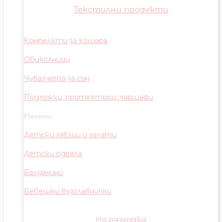
Текстилни продукти
Компелкти за кошара
Обиколници
Чувалчета за сън
Подложки, протектори, чаршафи
Пелени
Детски хавлии и халати
Детски одеяла
Балдахини
Бебешки възглавнички
На разходка