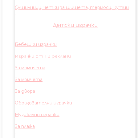
Сушилници, четки за шишета, термоси, кутии
Детски играчки
Бебешки играчки
Играчки от ТВ реклами
За момичета
За момчета
За двора
Образователни играчки
Музикални играчки
За плажа