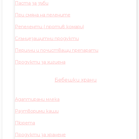
Паста за зъби
При смяна на пелените
Репеленти ( против комари)
Слънцезащитни продукти
Перилни и почистващи препарати
Продукти за хигиена
Бебешки храни
Адаптирани млека
Разтворими каши
Пюрета
Продукти за хранене