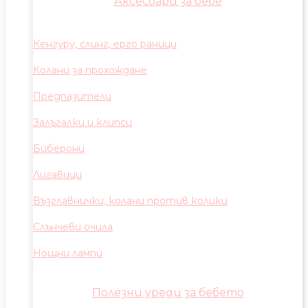
Аксесоари за бебе
Кенгуру, слинг, ерго раници
Колани за прохождане
Предпазители
Залъгалки и клипси
Биберони
Лигавици
Възглавнички, колани против колики
Слънчеви очила
Нощни лампи
Полезни уреди за бебето