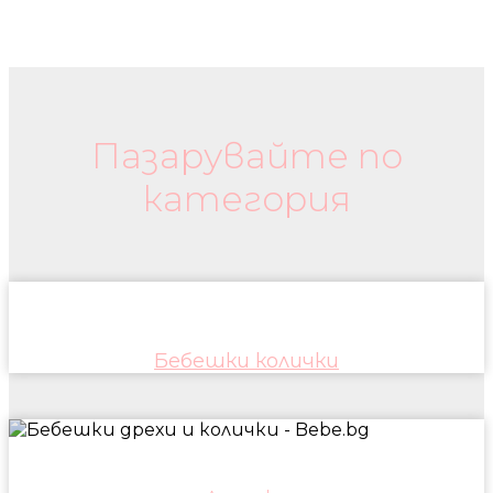
Бебешки колички и дрехи
Пазарувайте по
категория
Бебешки колички