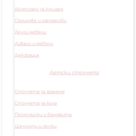
Аксесоари за кошара
Скринове и гардероби
Други мебели
Дивани и мебели
Декорация
Детски столчета
Столчета за хранене
Столчета за кола
Проходилки и бънджита
Шезлонзи и люлки