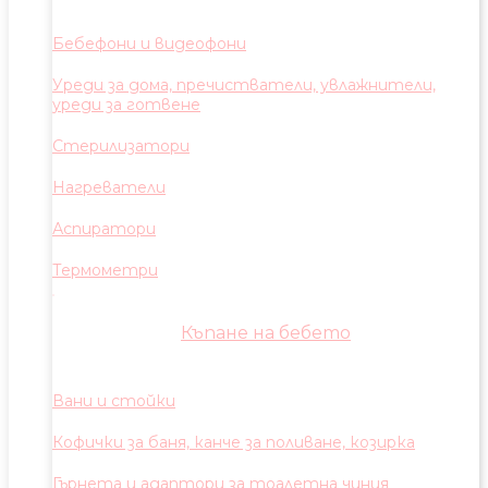
Бебефони и видеофони
Уреди за дома, пречистватели, увлажнители,
уреди за готвене
Стерилизатори
Нагреватели
Аспиратори
Термометри
Къпане на бебето
Вани и стойки
Кофички за баня, канче за поливане, козирка
Гърнета и адаптори за тоалетна чиния