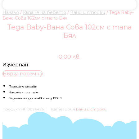
Начало
/
Къпане на бебето
/
Вани и стойки
/ Tega Baby-
Вана Сова 102см с тапа Бял
Tega Baby-Вана Сова 102см с тапа
Бял
0,00
лв.
Изчерпан
Бърза поръчка
Плащане онлайн
Наложен платеж
Безплатна доставка над 100лв
Продукт #
10896426
Категория
Вани и стойки