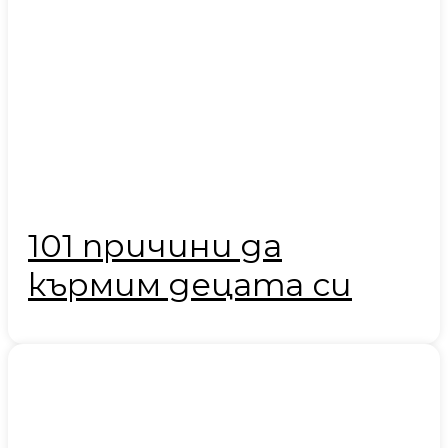
101 причини да
кърмим децата си