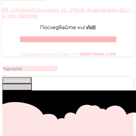
кв. Студентски град, ул. „Проф. Александър Фол“,
2, ет. партер
Последвайте ни! 👼🏼
Facebook
Instagram
Youtube
Pinterest
Поддръжка на уеб сайт от
WEBTRIXIA.COM
резултата
Виж всички