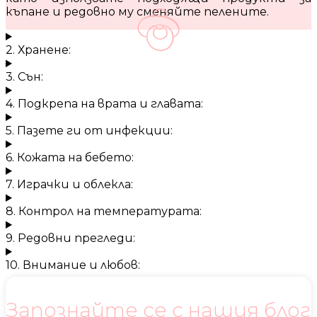
къпане и редовно му сменяйте пелените.
2. Хранене:
3. Сън:
4. Подкрепа на врата и главата:
5. Пазете ги от инфекции:
6. Кожата на бебето:
7. Играчки и облекла:
8. Контрол на температурата:
9. Редовни прегледи:
10. Внимание и любов:
Запознайте се с нашия блог