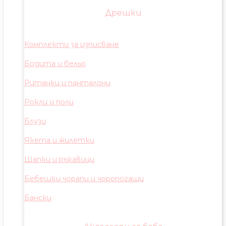
Дрешки
Комплекти за изписване
Бодита и бельо
Ританки и панталони
Рокли и поли
Блузи
Якета и жилетки
Шапки и ръкавици
Бебешки чорапи и чоропогащи
Бански