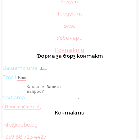
Услуги
Продукти
Блог
Уебинари
Контакти
Форма за бърз контакт
Вашето име
Email
text area
Попитайте ни!
Контакти
info@bebe.bg
+359 88 723 4427