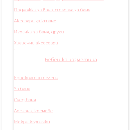
Подложки за вана, стъпала за баня
Акесоари за къпане
Играчки за баня, други
Хигиенни аксесоари
Бебешка козметика
Еднократни пелени
За баня
След баня
Лосиони, кремове
Мокри кърпички