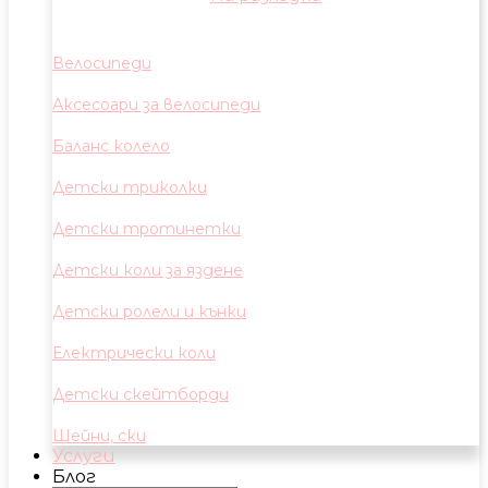
Велосипеди
Аксесоари за велосипеди
Баланс колело
Детски триколки
Детски тротинетки
Детски коли за яздене
Детски ролели и кънки
Електрически коли
Детски скейтборди
Шейни, ски
Услуги
Блог