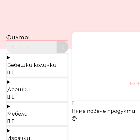
Филтри
Бебешки колички
MOM
Дрешки
Няма повече продукти
Мебели
🥹
Играчки