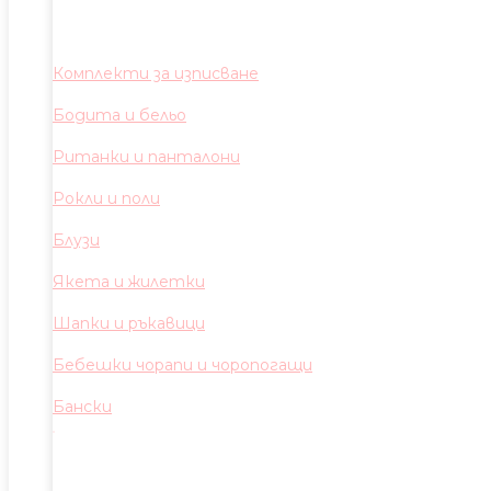
Комплекти за изписване
Бодита и бельо
Ританки и панталони
Рокли и поли
Блузи
Якета и жилетки
Шапки и ръкавици
Бебешки чорапи и чоропогащи
Бански