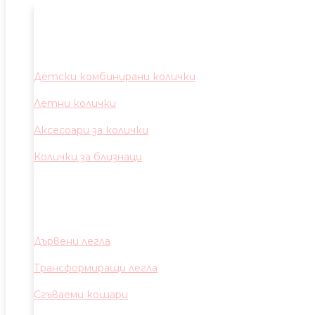
Детски комбинирани колички
Летни колички
Аксесоари за колички
Колички за близнаци
Дървени легла
Трансформиращи легла
Сгъваеми кошари