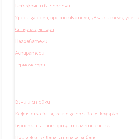
Бебефони и видеофони
Уреди за дома, пречистватели, увлажнители, уред
Стерилизатори
Нагреватели
Аспиратори
Термометри
Вани и стойки
Кофички за баня, канче за поливане, козирка
Гърнета и адаптори за тоалетна чиния
Подложки за вана, стъпала за баня