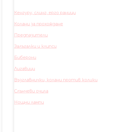
Кенгуру, слинг, ерго раници
Колани за прохождане
Предпазители
Залъгалки и клипси
Биберони
Лигавици
Възглавнички, колани против колики
Слънчеви очила
Нощни лампи