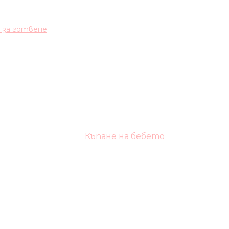
и за готвене
Къпане на бебето