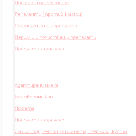
При смяна на пелените
Репеленти ( против комари)
Слънцезащитни продукти
Перилни и почистващи препарати
Продукти за хигиена
Адаптирани млека
Разтворими каши
Пюрета
Продукти за хранене
Сушилници, четки за шишета, термоси, кутии