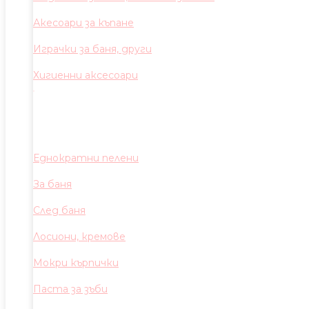
Акесоари за къпане
Играчки за баня, други
Хигиенни аксесоари
Еднократни пелени
За баня
След баня
Лосиони, кремове
Мокри кърпички
Паста за зъби