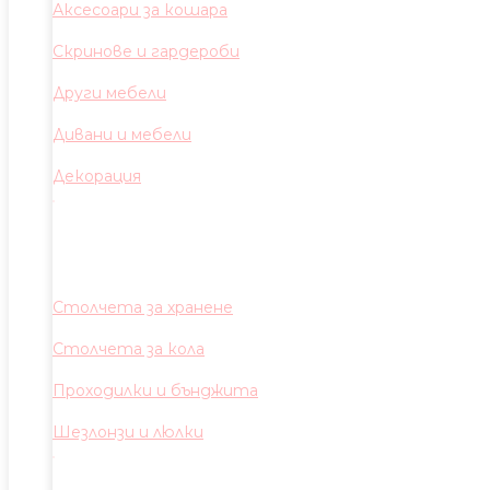
Аксесоари за кошара
Скринове и гардероби
Други мебели
Дивани и мебели
Декорация
Столчета за хранене
Столчета за кола
Проходилки и бънджита
Шезлонзи и люлки