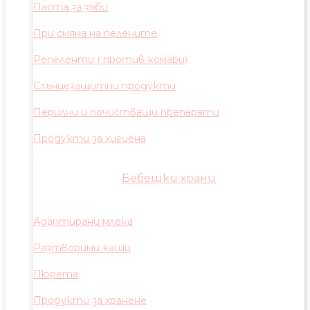
Паста за зъби
При смяна на пелените
Репеленти ( против комари)
Слънцезащитни продукти
Перилни и почистващи препарати
Продукти за хигиена
Бебешки храни
Адаптирани млека
Разтворими каши
Пюрета
Продукти за хранене