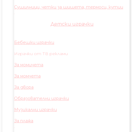
Сушилници, четки за шишета, термоси, кутии
Детски играчки
Бебешки играчки
Играчки от ТВ реклами
За момичета
За момчета
За двора
Образователни играчки
Музикални играчки
За плажа