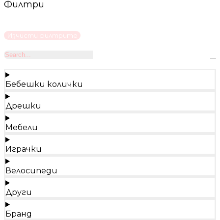
Филтри
Изчисти филтрите
Бебешки колички
Дрешки
Мебели
Играчки
Велосипеди
Други
Бранд