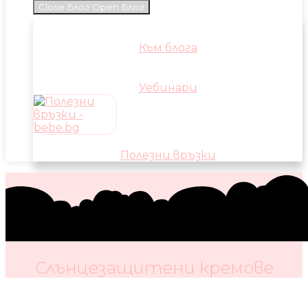
Close Блог
Open Блог
Към блога
Уебинари
Полезни връзки
Слънцезащитени кремове