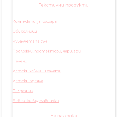
Текстилни продукти
Компелкти за кошара
Обиколници
Чувалчета за сън
Подложки, протектори, чаршафи
Пелени
Детски хавлии и халати
Детски одеяла
Балдахини
Бебешки възглавнички
На разходка