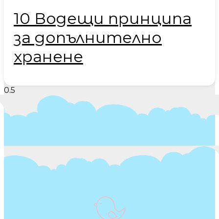
10 Водещи принципа
за допълнително
хранене