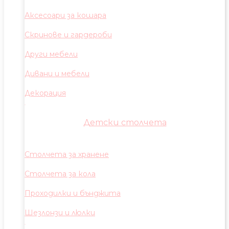
Аксесоари за кошара
Скринове и гардероби
Други мебели
Дивани и мебели
Декорация
Детски столчета
Столчета за хранене
Столчета за кола
Проходилки и бънджита
Шезлонзи и люлки