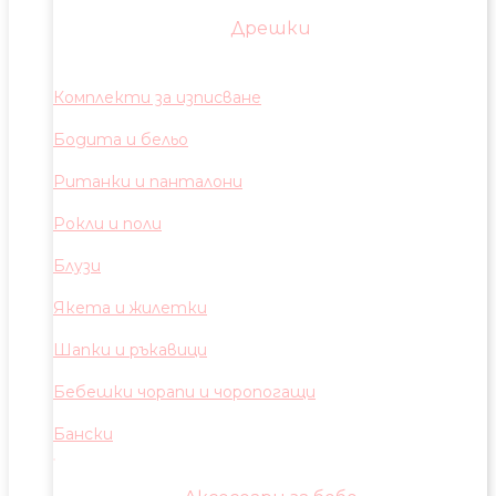
Дрешки
Комплекти за изписване
Бодита и бельо
Ританки и панталони
Рокли и поли
Блузи
Якета и жилетки
Шапки и ръкавици
Бебешки чорапи и чоропогащи
Бански