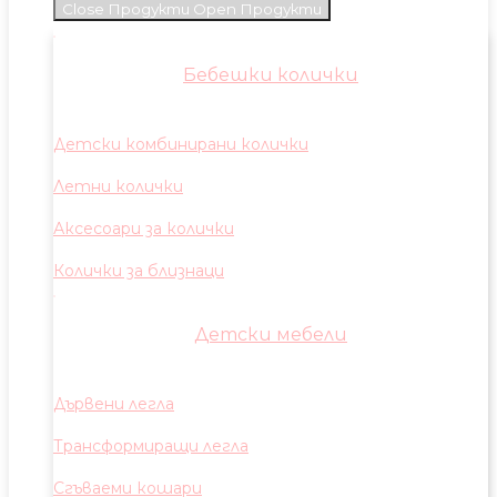
Close Продукти
Open Продукти
Бебешки колички
Детски комбинирани колички
Летни колички
Аксесоари за колички
Колички за близнаци
Детски мебели
Дървени легла
Трансформиращи легла
Сгъваеми кошари