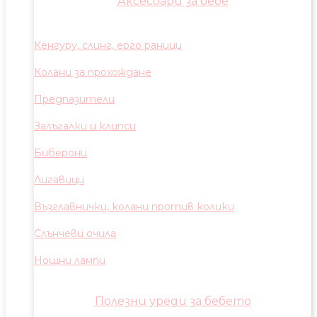
Аксесоари за бебе
Кенгуру, слинг, ерго раници
Колани за прохождане
Предпазители
Залъгалки и клипси
Биберони
Лигавици
Възглавнички, колани против колики
Слънчеви очила
Нощни лампи
Полезни уреди за бебето