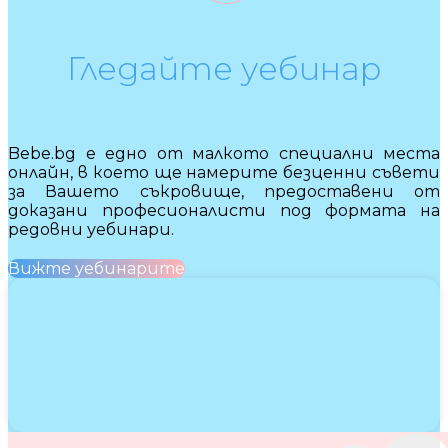
Гледайте уебинар
Bebe.bg е едно от малкото специални места
онлайн, в което ще намерите безценни съвети
за Вашето съкровище, предоставени от
доказани професионалисти под формата на
редовни уебинари.
Вижте уебинарите