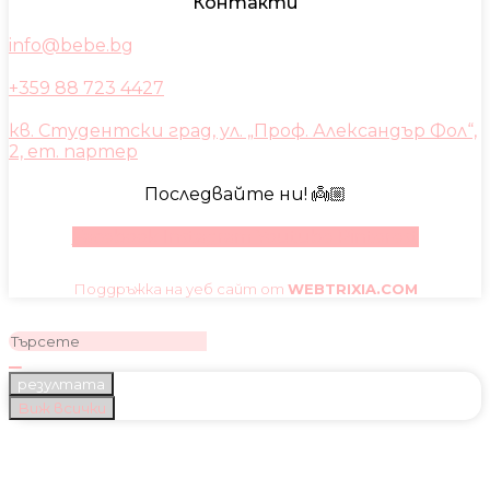
Контакти
info@bebe.bg
+359 88 723 4427
кв. Студентски град, ул. „Проф. Александър Фол“,
2, ет. партер
Последвайте ни! 👼🏼
Facebook
Instagram
Youtube
Pinterest
Поддръжка на уеб сайт от
WEBTRIXIA.COM
резултата
Виж всички