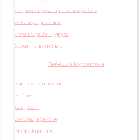
Подложки за вана, стъпала за баня
Акесоари за къпане
Играчки за баня, други
Хигиенни аксесоари
Бебешка козметика
Еднократни пелени
За баня
След баня
Лосиони, кремове
Мокри кърпички