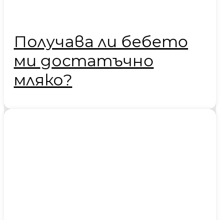
Получава ли бебето
ми достатъчно
мляко?