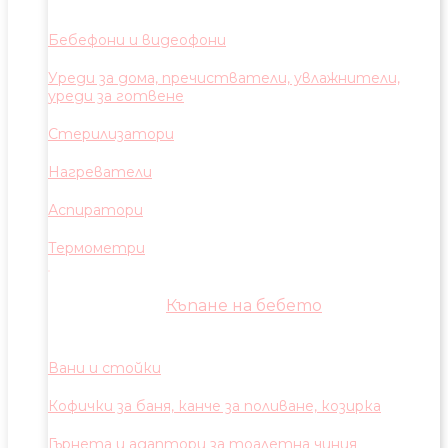
Бебефони и видеофони
Уреди за дома, пречистватели, увлажнители,
уреди за готвене
Стерилизатори
Нагреватели
Аспиратори
Термометри
Къпане на бебето
Вани и стойки
Кофички за баня, канче за поливане, козирка
Гърнета и адаптори за тоалетна чиния