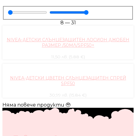
8
—
31
NIVEA-ДЕТСКИ СЛЪНЦЕЗАЩИТЕН ЛОСИОН ДЖОБЕН
РАЗМЕР /50МЛ/SPF50+
11,50 лв. (5.88 €)
NIVEA-ДЕТСКИ ЦВЕТЕН СЛЪНЦЕЗАЩИТЕН СПРЕЙ
SPF50
30,99 лв. (15.84 €)
Няма повече продукти 🥹