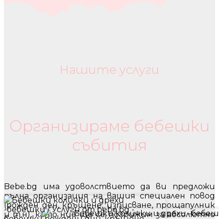
Нашите услуги
Бебешки колички и дрехи
Организираме бебешки
събития
Bebe.bg има удоволствието да ви предложи
пълна организация на вашия специален повод
(рожден ден, кръщене, изписване, прощапулник
и т.н), като ние ще се погрижим за абсолютно