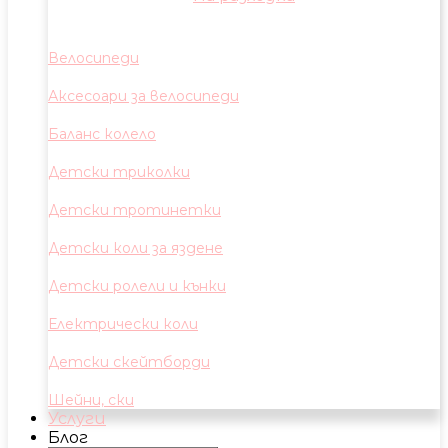
Велосипеди
Аксесоари за велосипеди
Баланс колело
Детски триколки
Детски тротинетки
Детски коли за яздене
Детски ролели и кънки
Електрически коли
Детски скейтборди
Шейни, ски
Услуги
Блог