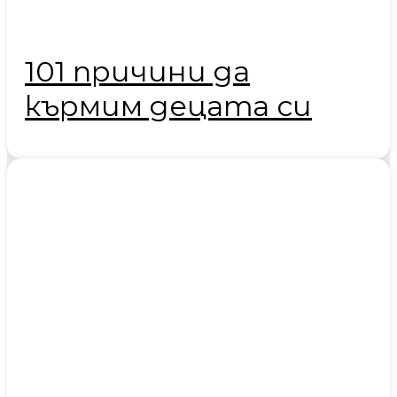
101 причини да
кърмим децата си