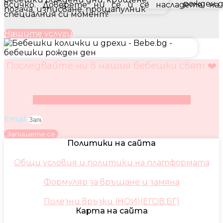
всичко. Доверете ни се и се насладете на
специалния си момент!
Нашите услуги
Последвайте ни в нашия бебешки свят ❤️
Facebook
Instagram
Youtube
Pinterest
Email
Запишете се
Политики на сайта
Общи условия и политики на платформата
Формуляр за връщане и замяна
Полезни връзки (НОИ)(ЕГОВ.БГ)
Карта на сайта