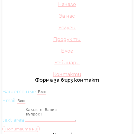
Начало
За нас
Услуги
Продукти
Блог
Уебинари
Контакти
Форма за бърз контакт
Вашето име
Email
text area
Попитайте ни!