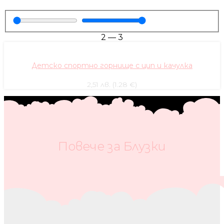
2
—
3
Детско спортно горнище с цип и качулка
2,51 лв. (1.28 €)
Повече за Блузки