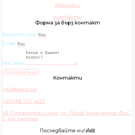
Уебинари
Контакти
Форма за бърз контакт
Вашето име
Email
text area
Попитайте ни!
Контакти
info@bebe.bg
+359 88 723 4427
кв. Студентски град, ул. „Проф. Александър Фол“,
2, ет. партер
Последвайте ни! 👼🏼