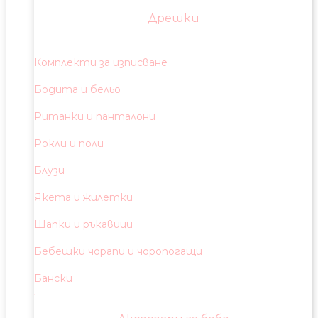
Дрешки
Комплекти за изписване
Бодита и бельо
Ританки и панталони
Рокли и поли
Блузи
Якета и жилетки
Шапки и ръкавици
Бебешки чорапи и чоропогащи
Бански