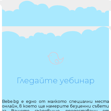
Гледайте уебинар
Bebe.bg е едно от малкото специални места
онлайн, в което ще намерите безценни съвети
за Вашето съкровище, предоставени от