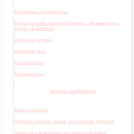
Бебефони и видеофони
Уреди за дома, пречистватели, увлажнители,
уреди за готвене
Стерилизатори
Нагреватели
Аспиратори
Термометри
Къпане на бебето
Вани и стойки
Кофички за баня, канче за поливане, козирка
Гърнета и адаптори за тоалетна чиния