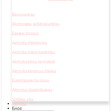
Велосипеди
Аксесоари за велосипеди
Баланс колело
Детски триколки
Детски тротинетки
Детски коли за яздене
Детски ролели и кънки
Електрически коли
Детски скейтборди
Шейни, ски
Услуги
Блог