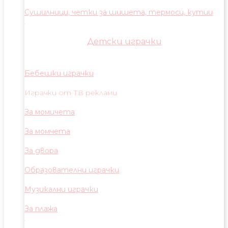
Сушилници, четки за шишета, термоси, кутии
Детски играчки
Бебешки играчки
Играчки от ТВ реклами
За момичета
За момчета
За двора
Образователни играчки
Музикални играчки
За плажа