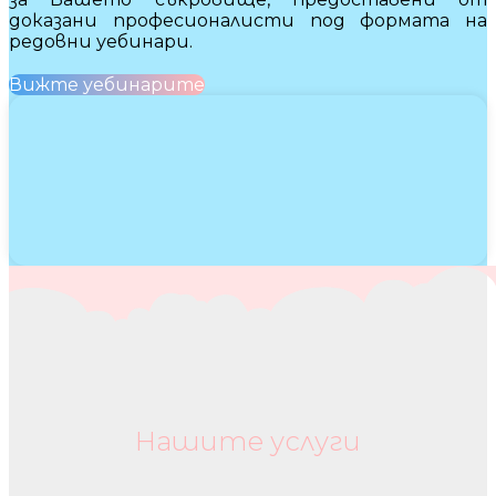
доказани професионалисти под формата на
редовни уебинари.
Вижте уебинарите
Нашите услуги