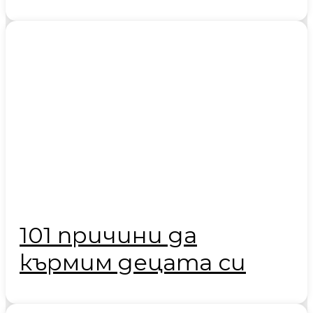
101 причини да
кърмим децата си