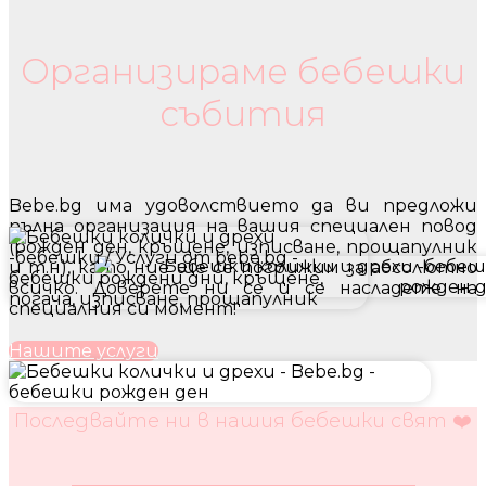
Бебешки колички и дрехи
Организираме бебешки
събития
Bebe.bg има удоволствието да ви предложи
пълна организация на вашия специален повод
(рожден ден, кръщене, изписване, прощапулник
и т.н), като ние ще се погрижим за абсолютно
всичко. Доверете ни се и се насладете на
специалния си момент!
Нашите услуги
Последвайте ни в нашия бебешки свят ❤️