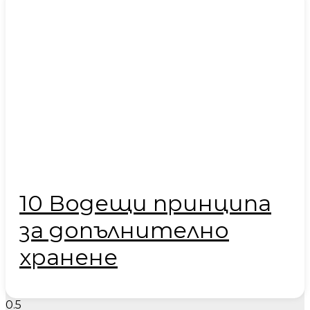
10 Водещи принципа
за допълнително
хранене