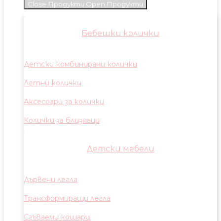
Close Продукти
Open Продукти
Бебешки колички
Детски комбинирани колички
Летни колички
Аксесоари за колички
Колички за близнаци
Детски мебели
Дървени легла
Трансформиращи легла
Сгъваеми кошари