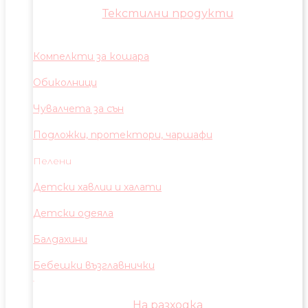
Текстилни продукти
Компелкти за кошара
Обиколници
Чувалчета за сън
Подложки, протектори, чаршафи
Пелени
Детски хавлии и халати
Детски одеяла
Балдахини
Бебешки възглавнички
На разходка