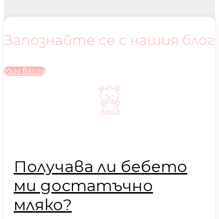
Запознайте се с нашия блог
Към блога
Получава ли бебето
ми достатъчно
мляко?