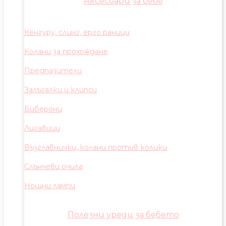
Аксесоари за бебе
Кенгуру, слинг, ерго раници
Колани за прохождане
Предпазители
Залъгалки и клипси
Биберони
Лигавици
Възглавнички, колани против колики
Слънчеви очила
Нощни лампи
Полезни уреди за бебето