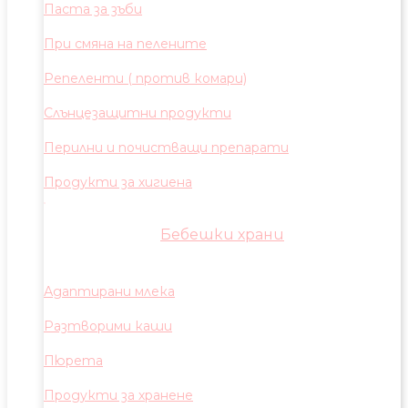
Паста за зъби
При смяна на пелените
Репеленти ( против комари)
Слънцезащитни продукти
Перилни и почистващи препарати
Продукти за хигиена
Бебешки храни
Адаптирани млека
Разтворими каши
Пюрета
Продукти за хранене