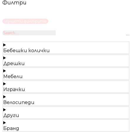
Филтри
Изчисти филтрите
Бебешки колички
Дрешки
Мебели
Играчки
Велосипеди
Други
Бранд