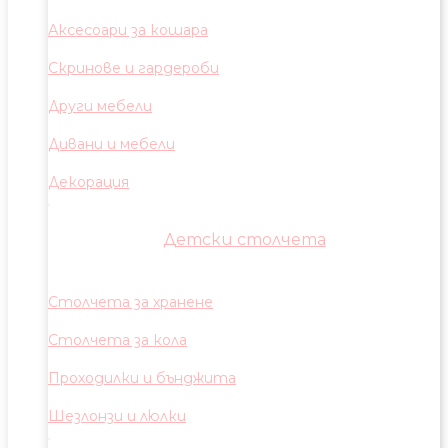
Аксесоари за кошара
Скринове и гардероби
Други мебели
Дивани и мебели
Декорация
Детски столчета
Столчета за хранене
Столчета за кола
Проходилки и бънджита
Шезлонзи и люлки