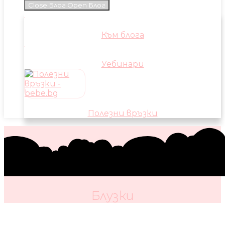
Close Блог
Open Блог
Към блога
Уебинари
Полезни връзки
Блузки