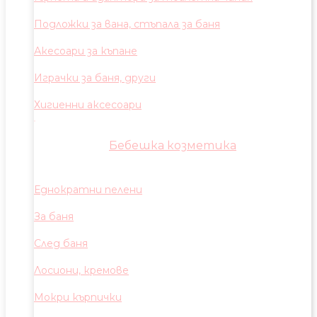
Подложки за вана, стъпала за баня
Акесоари за къпане
Играчки за баня, други
Хигиенни аксесоари
Бебешка козметика
Еднократни пелени
За баня
След баня
Лосиони, кремове
Мокри кърпички