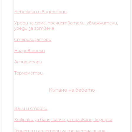
Бебефони и видеофони
Уреди за дома, пречистватели, увлажнители,
уреди за готвене
Стерилизатори
Нагреватели
Аспиратори
Термометри
Къпане на бебето
Вани и стойки
Кофички за баня, канче за поливане, козирка
Гърнета и адаптори за тоалетна чиния