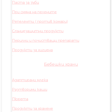
Паста за зъби
При смяна на пелените
Репеленти ( против комари)
Слънцезащитни продукти
Перилни и почистващи препарати
Продукти за хигиена
Бебешки храни
Адаптирани млека
Разтворими каши
Пюрета
Продукти за хранене