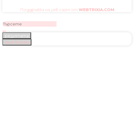
Поддръжка на уеб сайт от
WEBTRIXIA.COM
резултата
Виж всички