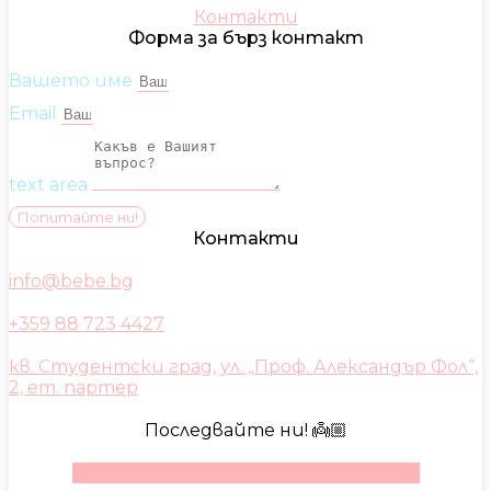
Контакти
Форма за бърз контакт
Вашето име
Email
text area
Попитайте ни!
Контакти
info@bebe.bg
+359 88 723 4427
кв. Студентски град, ул. „Проф. Александър Фол“,
2, ет. партер
Последвайте ни! 👼🏼
Facebook
Instagram
Youtube
Pinterest