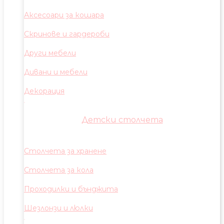
Аксесоари за кошара
Скринове и гардероби
Други мебели
Дивани и мебели
Декорация
Детски столчета
Столчета за хранене
Столчета за кола
Проходилки и бънджита
Шезлонзи и люлки