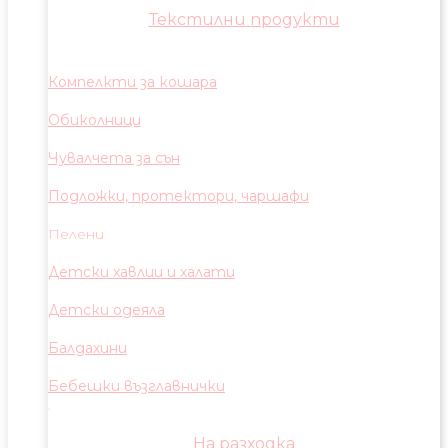
Текстилни продукти
Компелкти за кошара
Обиколници
Чувалчета за сън
Подложки, протектори, чаршафи
Пелени
Детски хавлии и халати
Детски одеяла
Балдахини
Бебешки възглавнички
На разходка