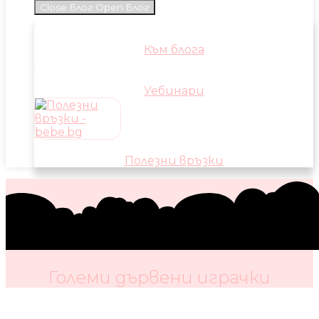
Close Блог
Open Блог
Към блога
Уебинари
Полезни връзки
Големи дървени играчки