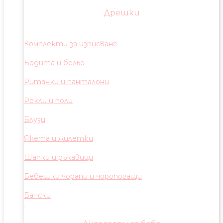
Дрешки
Комплекти за изписване
Бодита и бельо
Ританки и панталони
Рокли и поли
Блузи
Якета и жилетки
Шапки и ръкавици
Бебешки чорапи и чоропогащи
Бански