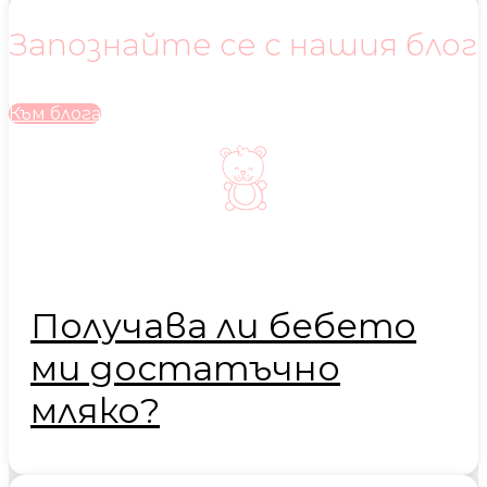
Запознайте се с нашия блог
Към блога
Получава ли бебето
ми достатъчно
мляко?