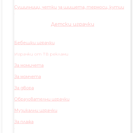
Сушилници, четки за шишета, термоси, кутии
Детски играчки
Бебешки играчки
Играчки от ТВ реклами
За момичета
За момчета
За двора
Образователни играчки
Музикални играчки
За плажа