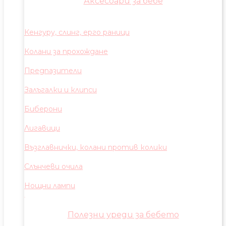
Аксесоари за бебе
Кенгуру, слинг, ерго раници
Колани за прохождане
Предпазители
Залъгалки и клипси
Биберони
Лигавици
Възглавнички, колани против колики
Слънчеви очила
Нощни лампи
Полезни уреди за бебето