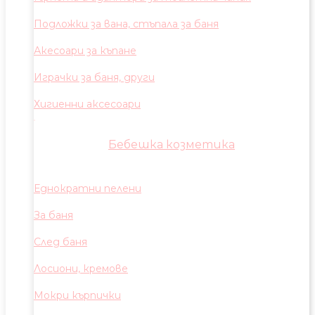
Подложки за вана, стъпала за баня
Акесоари за къпане
Играчки за баня, други
Хигиенни аксесоари
Бебешка козметика
Еднократни пелени
За баня
След баня
Лосиони, кремове
Мокри кърпички