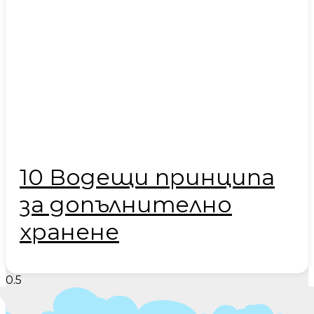
10 Водещи принципа
за допълнително
хранене