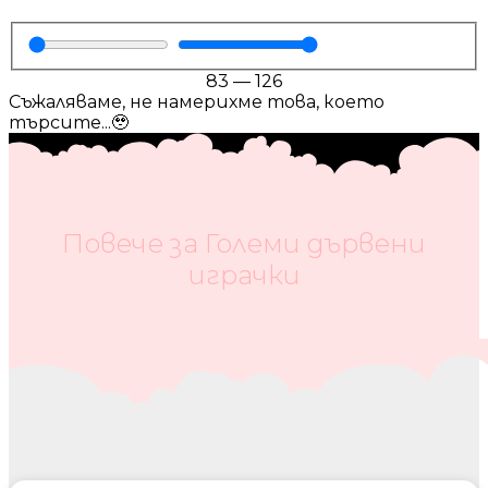
83
—
126
Съжаляваме, не намерихме това, което
търсите...🥹
Повече за Големи дървени
играчки