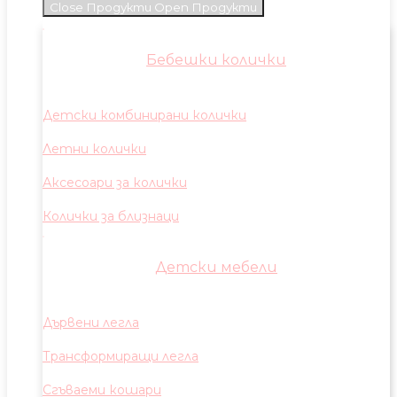
Close Продукти
Open Продукти
Бебешки колички
Детски комбинирани колички
Летни колички
Аксесоари за колички
Колички за близнаци
Детски мебели
Дървени легла
Трансформиращи легла
Сгъваеми кошари