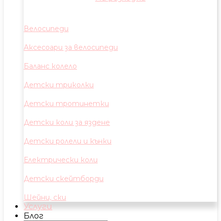
Велосипеди
Аксесоари за велосипеди
Баланс колело
Детски триколки
Детски тротинетки
Детски коли за яздене
Детски ролели и кънки
Електрически коли
Детски скейтборди
Шейни, ски
Услуги
Блог