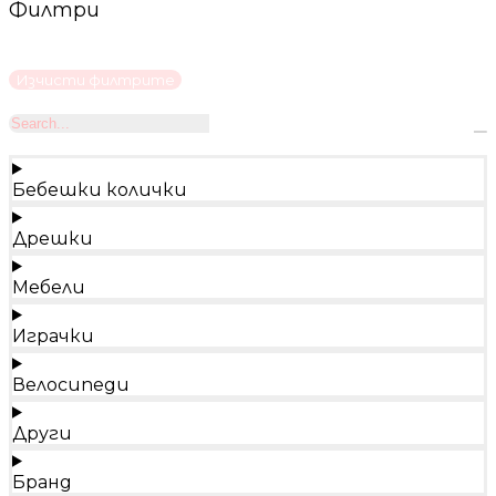
Филтри
Изчисти филтрите
Бебешки колички
Дрешки
Мебели
Играчки
Велосипеди
Други
Бранд