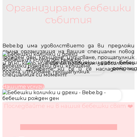
Организираме бебешки
събития
Bebe.bg има удоволствието да ви предложи
пълна организация на вашия специален повод
(рожден ден, кръщене, изписване, прощапулник
и т.н), като ние ще се погрижим за абсолютно
всичко. Доверете ни се и се насладете на
специалния си момент!
Нашите услуги
Последвайте ни в нашия бебешки свят ❤️
Facebook
Instagram
Youtube
Pinterest