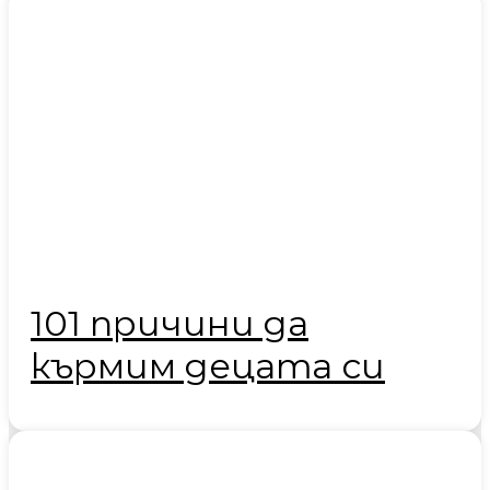
101 причини да
кърмим децата си