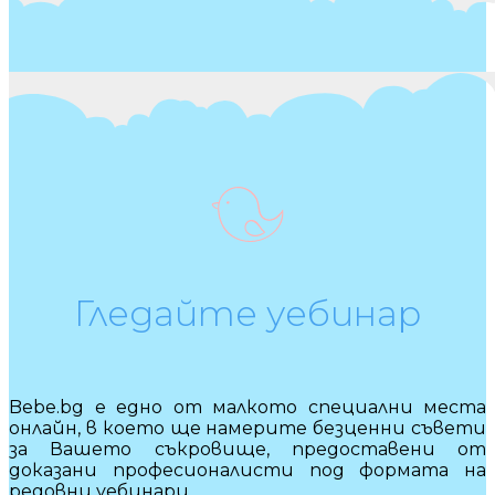
Гледайте уебинар
Bebe.bg е едно от малкото специални места
онлайн, в което ще намерите безценни съвети
за Вашето съкровище, предоставени от
доказани професионалисти под формата на
редовни уебинари.