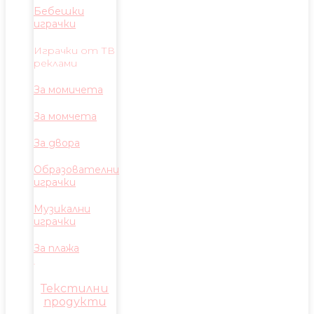
Бебешки
играчки
Играчки от ТВ
реклами
За момичета
За момчета
За двора
Образователни
играчки
Музикални
играчки
За плажа
Текстилни
продукти