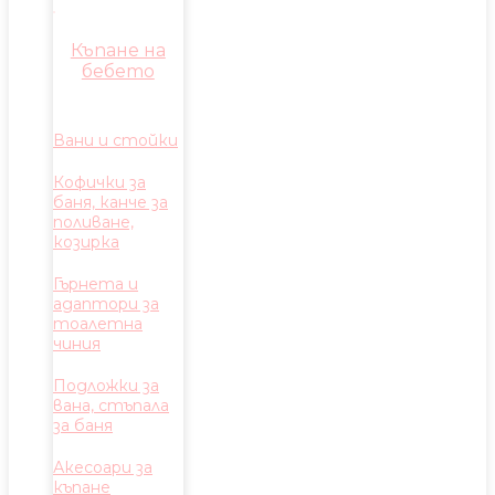
Къпане на
бебето
Вани и стойки
Кофички за
баня, канче за
поливане,
козирка
Гърнета и
адаптори за
тоалетна
чиния
Подложки за
вана, стъпала
за баня
Акесоари за
къпане