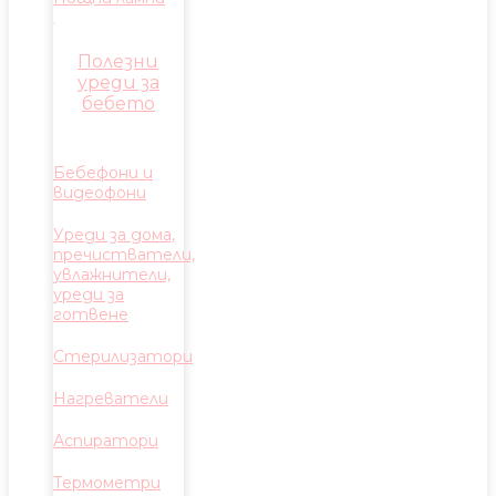
Полезни
уреди за
бебето
Бебефони и
видеофони
Уреди за дома,
пречистватели,
увлажнители,
уреди за
готвене
Стерилизатори
Нагреватели
Аспиратори
Термометри