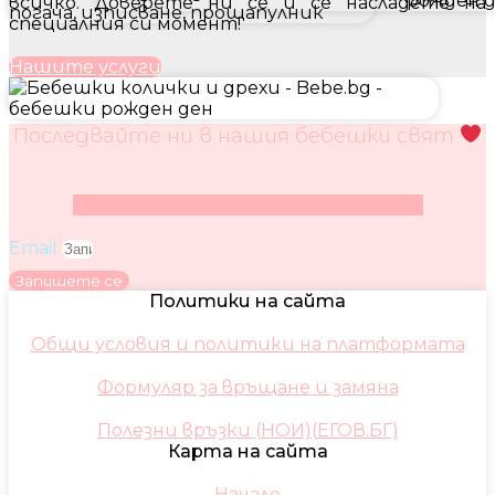
всичко. Доверете ни се и се насладете на
специалния си момент!
Нашите услуги
Последвайте ни в нашия бебешки свят
Facebook
Instagram
Youtube
Pinterest
Email
Запишете се
Политики на сайта
Общи условия и политики на платформата
Формуляр за връщане и замяна
Полезни връзки (НОИ)(ЕГОВ.БГ)
Карта на сайта
Начало