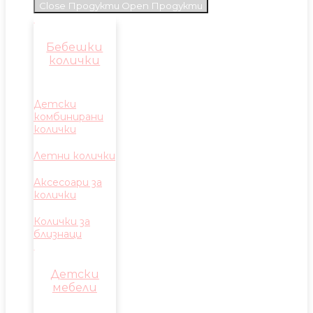
Close Продукти
Open Продукти
Бебешки
колички
Детски
комбинирани
колички
Летни колички
Аксесоари за
колички
Колички за
близнаци
Детски
мебели