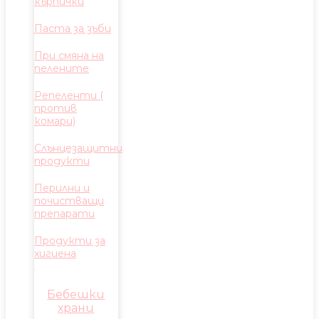
кърпички
Паста за зъби
При смяна на
пелените
Репеленти (
против
комари)
Слънцезащитни
продукти
Перилни и
почистващи
препарати
Продукти за
хигиена
Бебешки
храни