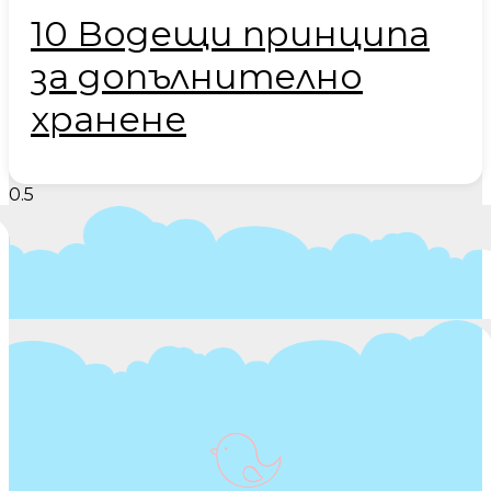
10 Водещи принципа
за допълнително
хранене