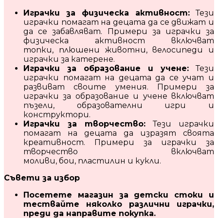
Играчки за физическа активност:
Тези
играчки помагат на децата да се движат и
да се забавляват. Примери за играчки за
физическа активност включват
топки, плюшени животни, велосипеди и
играчки за катерене.
Играчки за образование и учене:
Тези
играчки помагат на децата да се учат и
развиват своите умения. Примери за
играчки за образование и учене включват
пъзели, образователни игри и
конструктори.
Играчки за творчество:
Тези играчки
помагат на децата да изразят своята
креативност. Примери за играчки за
творчество включват
моливи, бои, пластилин и кукли.
Съвети за избор
Посетете магазин за детски стоки и
тествайте няколко различни играчки,
преди да направите покупка.