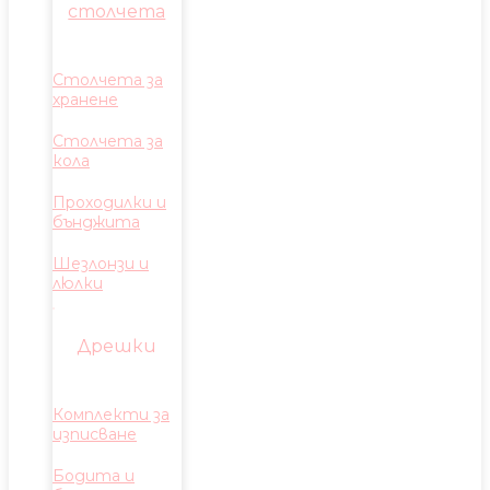
столчета
Столчета за
хранене
Столчета за
кола
Проходилки и
бънджита
Шезлонзи и
люлки
Дрешки
Комплекти за
изписване
Бодита и