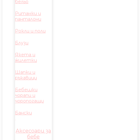
бельо
Ританки и
панталони
Рокли и поли
Блузи
Якета и
жилетки
Шапки и
ръкавици
Бебешки
чорапи и
чоропогащи
Бански
Аксесоари за
бебе