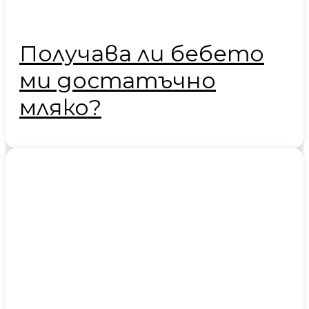
Получава ли бебето
ми достатъчно
мляко?