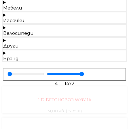
Мебели
Играчки
Велосипеди
Други
Бранд
4
—
1472
1:12 БЕТОНОВОЗ WY811A
31,00 лв. (15.85 €)