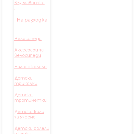
възглавнички
На разходка
Велосипеди
Аксесоари за
велосипеди
Баланс колело
Детски
триколки
Детски
тротинетки
Детски коли
за яздене
Детски ролели
и кънки