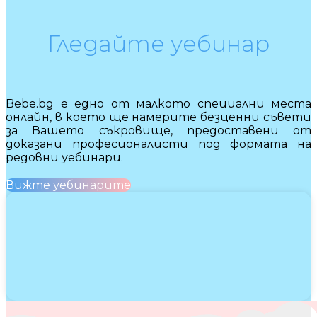
Гледайте уебинар
Bebe.bg е едно от малкото специални места
онлайн, в което ще намерите безценни съвети
за Вашето съкровище, предоставени от
доказани професионалисти под формата на
редовни уебинари.
Вижте уебинарите