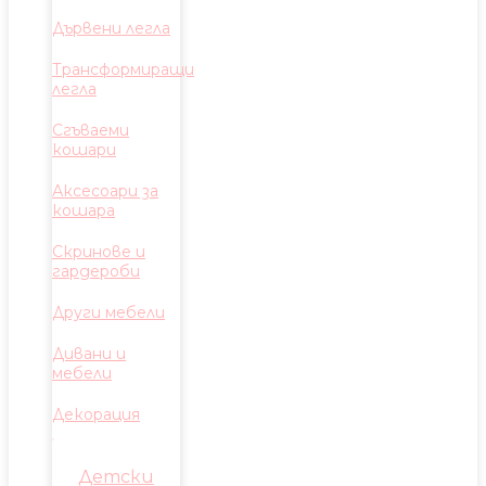
Дървени легла
Трансформиращи
легла
Сгъваеми
кошари
Аксесоари за
кошара
Скринове и
гардероби
Други мебели
Дивани и
мебели
Декорация
Детски