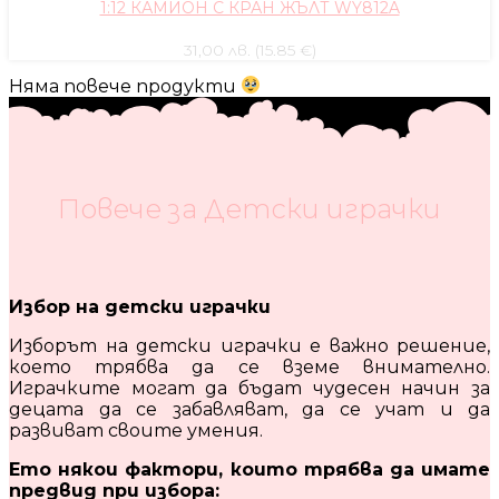
1:12 КАМИОН С КРАН ЖЪЛТ WY812A
31,00 лв. (15.85 €)
Няма повече продукти
Повече за Детски играчки
Избор на детски играчки
Изборът на детски играчки е важно решение,
което трябва да се вземе внимателно.
Играчките могат да бъдат чудесен начин за
децата да се забавляват, да се учат и да
развиват своите умения.
Ето някои фактори, които трябва да имате
предвид при избора: