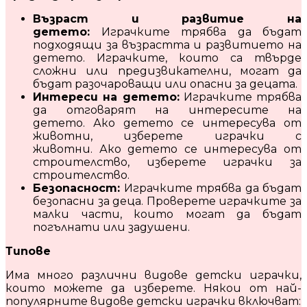
Възраст и развитие на
детето:
Играчките трябва да бъдат
подходящи за възрастта и развитието на
детето. Играчките, които са твърде
сложни или предизвикателни, могат да
бъдат разочароващи или опасни за децата.
Интереси на детето:
Играчките трябва
да отговарят на интересите на
детето. Ако детето се интересува от
животни, изберете играчки с
животни. Ако детето се интересува от
строителство, изберете играчки за
строителство.
Безопасност:
Играчките трябва да бъдат
безопасни за деца. Проверете играчките за
малки части, които могат да бъдат
погълнати или задушени.
Типове
Има много различни видове детски играчки,
които можете да изберете. Някои от най-
популярните видове детски играчки включват: