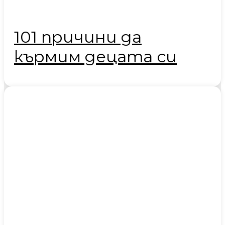
101 причини да
кърмим децата си