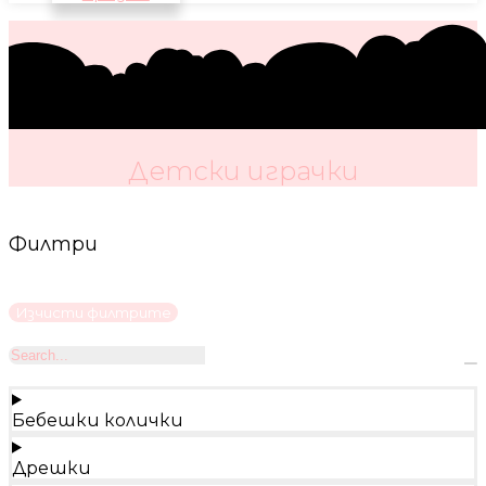
Детски играчки
Филтри
Изчисти филтрите
Бебешки колички
Дрешки