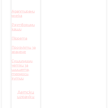
Адаптирани
млека
Разтворими
каши
Пюрета
Продукти за
хранене
Сушилници,
четки за
шишета,
термоси,
кутии
Детски
играчки