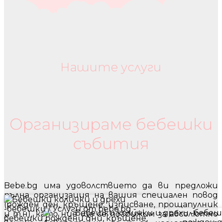
Нашите услуги
Бебешки колички и дрехи
Организираме бебешки
събития
Bebe.bg има удоволствието да ви предложи
пълна организация на вашия специален повод
(рожден ден, кръщене, изписване, прощапулник
и т.н), като ние ще се погрижим за абсолютно