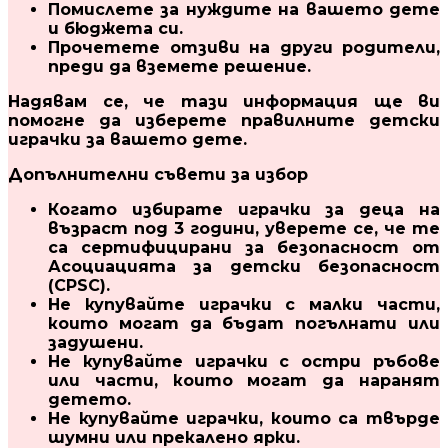
Помислете за нуждите на вашето дете
и бюджета си.
Прочетете отзиви на други родители,
преди да вземете решение.
Надявам се, че тази информация ще ви
помогне да изберете правилните детски
играчки за вашето дете.
Допълнителни съвети за избор
Когато избирате играчки за деца на
възраст под 3 години, уверете се, че те
са сертифицирани за безопасност от
Асоциацията за детски безопасност
(CPSC).
Не купувайте играчки с малки части,
които могат да бъдат погълнати или
задушени.
Не купувайте играчки с остри ръбове
или части, които могат да наранят
детето.
Не купувайте играчки, които са твърде
шумни или прекалено ярки.