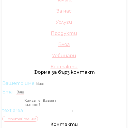
За нас
Услуги
Продукти
Блог
Уебинари
Контакти
Форма за бърз контакт
Вашето име
Email
text area
Попитайте ни!
Контакти