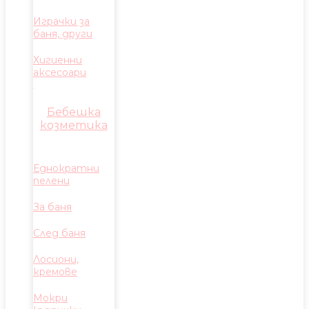
Играчки за
баня, други
Хигиенни
аксесоари
Бебешка
козметика
Еднократни
пелени
За баня
След баня
Лосиони,
кремове
Мокри