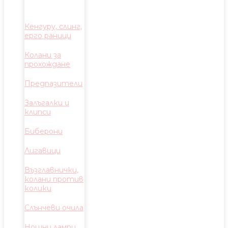
Кенгуру, слинг,
ерго раници
Колани за
прохождане
Предпазители
Залъгалки и
клипси
Биберони
Лигавици
Възглавнички,
колани против
колики
Слънчеви очила
Нощни лампи