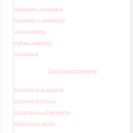
Аксесоари за кошара
Скринове и гардероби
Други мебели
Дивани и мебели
Декорация
Детски столчета
Столчета за хранене
Столчета за кола
Проходилки и бънджита
Шезлонзи и люлки