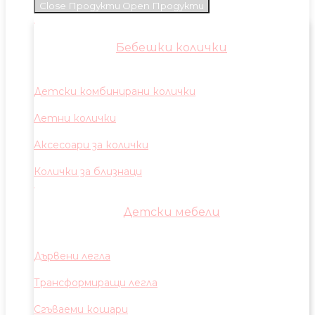
Close Продукти
Open Продукти
Бебешки колички
Детски комбинирани колички
Летни колички
Аксесоари за колички
Колички за близнаци
Детски мебели
Дървени легла
Трансформиращи легла
Сгъваеми кошари