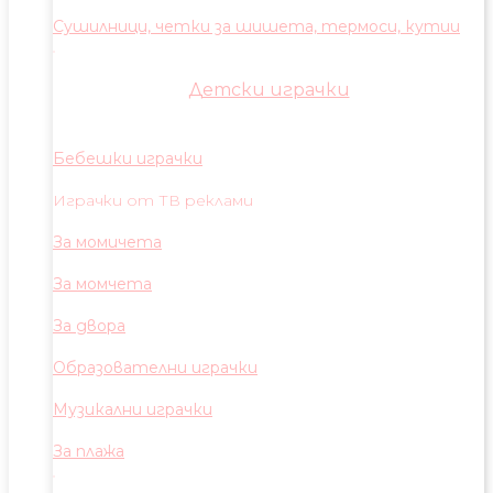
Сушилници, четки за шишета, термоси, кутии
Детски играчки
Бебешки играчки
Играчки от ТВ реклами
За момичета
За момчета
За двора
Образователни играчки
Музикални играчки
За плажа