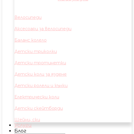
Велосипеди
Аксесоари за велосипеди
Баланс колело
Детски триколки
Детски тротинетки
Детски коли за яздене
Детски ролели и кънки
Електрически коли
Детски скейтборди
Шейни, ски
Услуги
Блог