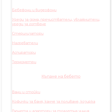
Бебефони и видеофони
Уреди за дома, пречистватели, увлажнители,
уреди за готвене
Стерилизатори
Нагреватели
Аспиратори
Термометри
Къпане на бебето
Вани и стойки
Кофички за баня, канче за поливане, козирка
Гърнета и адаптори за тоалетна чиния