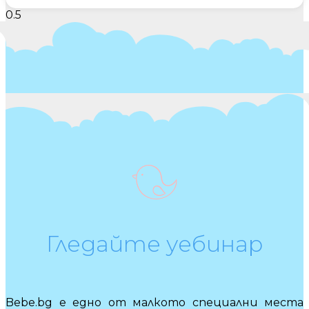
Гледайте уебинар
Bebe.bg е едно от малкото специални места