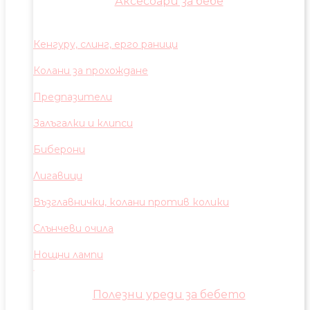
Аксесоари за бебе
Кенгуру, слинг, ерго раници
Колани за прохождане
Предпазители
Залъгалки и клипси
Биберони
Лигавици
Възглавнички, колани против колики
Слънчеви очила
Нощни лампи
Полезни уреди за бебето