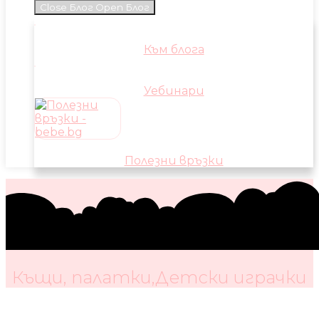
Close Блог
Open Блог
Към блога
Уебинари
Полезни връзки
Къщи, палатки,Детски играчки