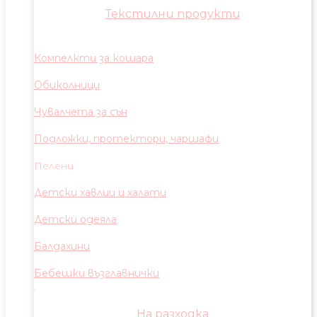
Текстилни продукти
Компелкти за кошара
Обиколници
Чувалчета за сън
Подложки, протектори, чаршафи
Пелени
Детски хавлии и халати
Детски одеяла
Балдахини
Бебешки възглавнички
На разходка