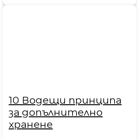
10 Водещи принципа
за допълнително
хранене