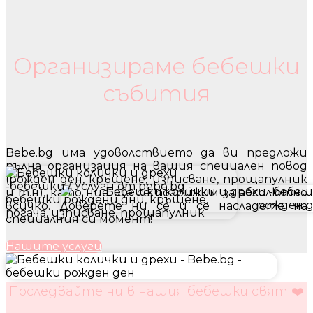
Бебешки колички и дрехи
Организираме бебешки
събития
Bebe.bg има удоволствието да ви предложи
пълна организация на вашия специален повод
(рожден ден, кръщене, изписване, прощапулник
и т.н), като ние ще се погрижим за абсолютно
всичко. Доверете ни се и се насладете на
специалния си момент!
Нашите услуги
Последвайте ни в нашия бебешки свят ❤️