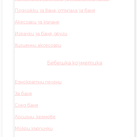
Подложки за вана, стъпала за баня
Акесоари за къпане
Играчки за баня, други
Хигиенни аксесоари
Бебешка козметика
Еднократни пелени
За баня
След баня
Лосиони, кремове
Мокри кърпички