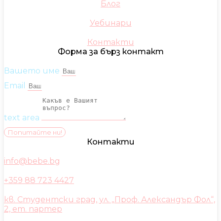
Блог
Уебинари
Контакти
Форма за бърз контакт
Вашето име
Email
text area
Попитайте ни!
Контакти
info@bebe.bg
+359 88 723 4427
кв. Студентски град, ул. „Проф. Александър Фол“,
2, ет. партер