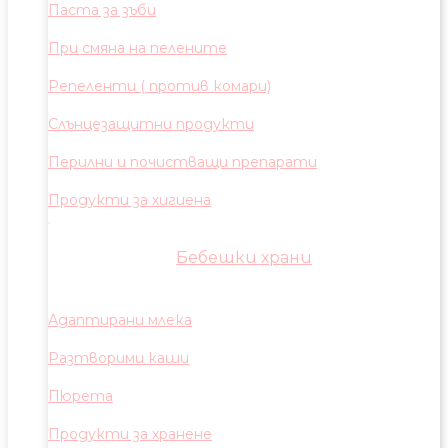
Паста за зъби
При смяна на пелените
Репеленти ( против комари)
Слънцезащитни продукти
Перилни и почистващи препарати
Продукти за хигиена
Бебешки храни
Адаптирани млека
Разтворими каши
Пюрета
Продукти за хранене