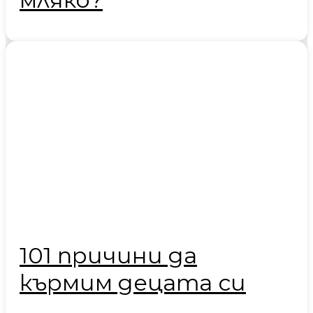
101 причини да
кърмим децата си