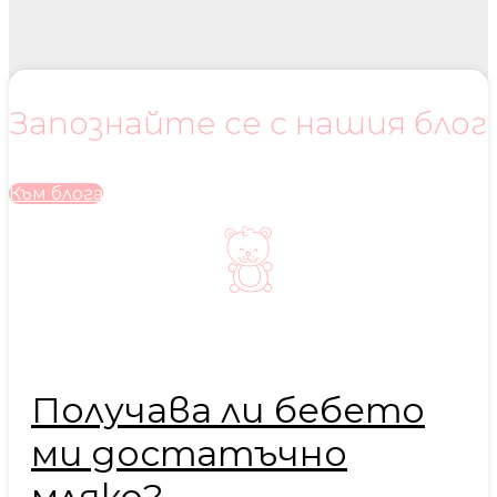
Запознайте се с нашия блог
Към блога
Получава ли бебето
ми достатъчно
мляко?