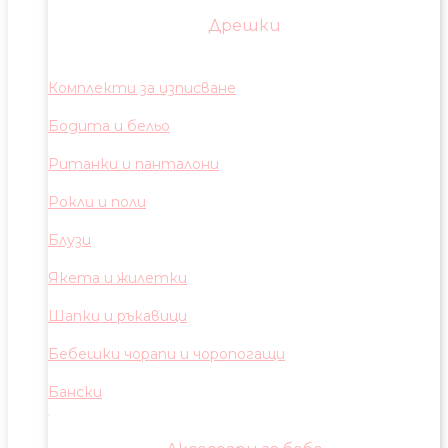
Дрешки
Комплекти за изписване
Бодита и бельо
Ританки и панталони
Рокли и поли
Блузи
Якета и жилетки
Шапки и ръкавици
Бебешки чорапи и чоропогащи
Бански