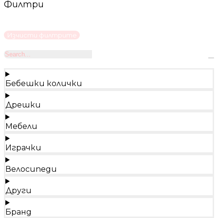
Филтри
Изчисти филтрите
Бебешки колички
Дрешки
Мебели
Играчки
Велосипеди
Други
Бранд