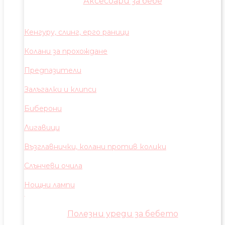
Аксесоари за бебе
Кенгуру, слинг, ерго раници
Колани за прохождане
Предпазители
Залъгалки и клипси
Биберони
Лигавици
Възглавнички, колани против колики
Слънчеви очила
Нощни лампи
Полезни уреди за бебето