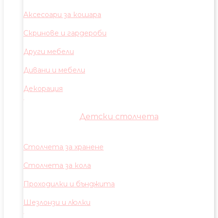
Аксесоари за кошара
Скринове и гардероби
Други мебели
Дивани и мебели
Декорация
Детски столчета
Столчета за хранене
Столчета за кола
Проходилки и бънджита
Шезлонзи и люлки