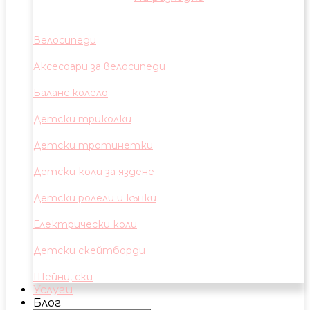
Велосипеди
Аксесоари за велосипеди
Баланс колело
Детски триколки
Детски тротинетки
Детски коли за яздене
Детски ролели и кънки
Електрически коли
Детски скейтборди
Шейни, ски
Услуги
Блог