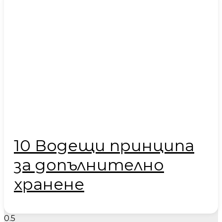
10 Водещи принципа
за допълнително
хранене