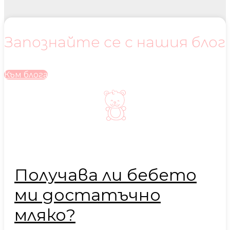
Запознайте се с нашия блог
Към блога
Получава ли бебето
ми достатъчно
мляко?