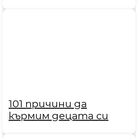
101 причини да
кърмим децата си