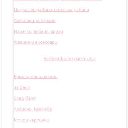
Подложки за вана, стъпала за баня
Акесоари за къпане
Играчки за баня, други
Хигиенни аксесоари
Бебешка козметика
Еднократни пелени
За баня
След баня
Лосиони, кремове
Мокри кърпички