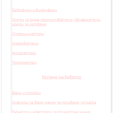
Бебефони и видеофони
Уреди за дома, пречистватели, увлажнители,
уреди за готвене
Стерилизатори
Нагреватели
Аспиратори
Термометри
Къпане на бебето
Вани и стойки
Кофички за баня, канче за поливане, козирка
Гърнета и адаптори за тоалетна чиния