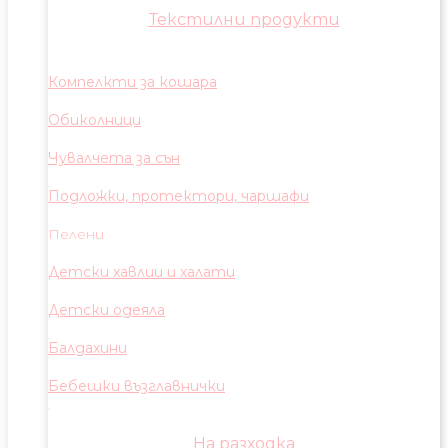
Текстилни продукти
Компелкти за кошара
Обиколници
Чувалчета за сън
Подложки, протектори, чаршафи
Пелени
Детски хавлии и халати
Детски одеяла
Балдахини
Бебешки възглавнички
На разходка