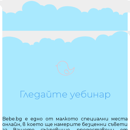
Гледайте уебинар
Bebe.bg е едно от малкото специални места
онлайн, в което ще намерите безценни съвети
за Вашето съкровище, предоставени от