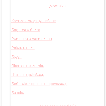
Дрешки
Комплекти за изписване
Бодита и бельо
Ританки и панталони
Рокли и поли
Блузи
Якета и жилетки
Шапки и ръкавици
Бебешки чорапи и чоропогащи
Бански