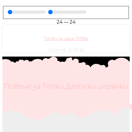
24
—
24
Топки за игра 100бр
24,00 лв. (12.27 €)
Повече за Топки,Детски играчки