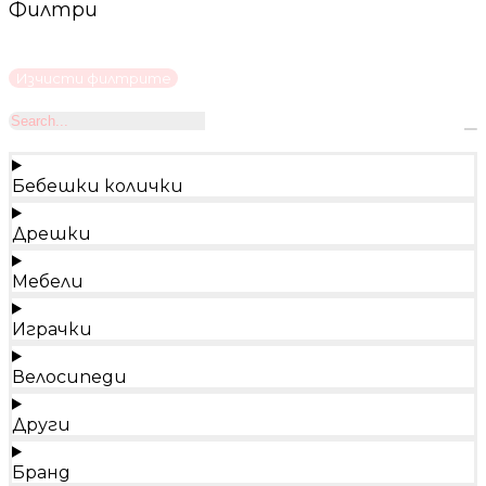
Филтри
Изчисти филтрите
Бебешки колички
Дрешки
Мебели
Играчки
Велосипеди
Други
Бранд