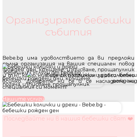
Бебешки колички и дрехи
Организираме бебешки
събития
Bebe.bg има удоволствието да ви предложи
пълна организация на вашия специален повод
(рожден ден, кръщене, изписване, прощапулник
и т.н), като ние ще се погрижим за абсолютно
всичко. Доверете ни се и се насладете на
специалния си момент!
Нашите услуги
Последвайте ни в нашия бебешки свят ❤️