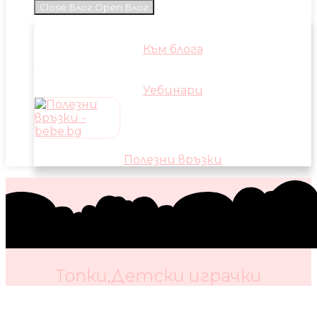
Close Блог
Open Блог
Към блога
Уебинари
Полезни връзки
Топки,Детски играчки