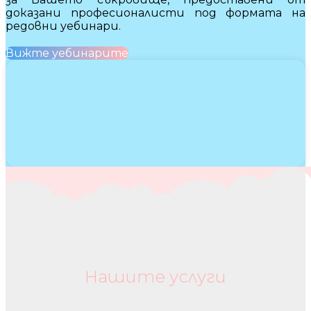
доказани професионалисти под формата на
редовни уебинари.
Вижте уебинарите
Нашите услуги