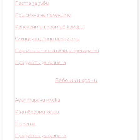
Паста за зъби
При смяна на пелените
Репеленти ( против комари)
Слънцезащитни продукти
Перилни и почистващи препарати
Продукти за хигиена
Бебешки храни
Адаптирани млека
Разтворими каши
Пюрета
Продукти за хранене