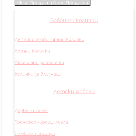
Close Продукти
Open Продукти
Бебешки колички
Детски комбинирани колички
Летни колички
Аксесоари за колички
Колички за близнаци
Детски мебели
Дървени легла
Трансформиращи легла
Сгъваеми кошари