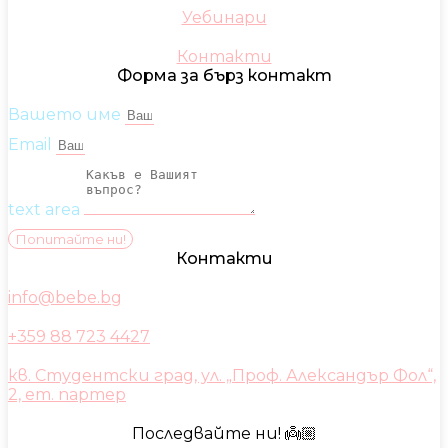
Уебинари
Контакти
Форма за бърз контакт
Вашето име
Email
text area
Попитайте ни!
Контакти
info@bebe.bg
+359 88 723 4427
кв. Студентски град, ул. „Проф. Александър Фол“,
2, ет. партер
Последвайте ни! 👼🏼