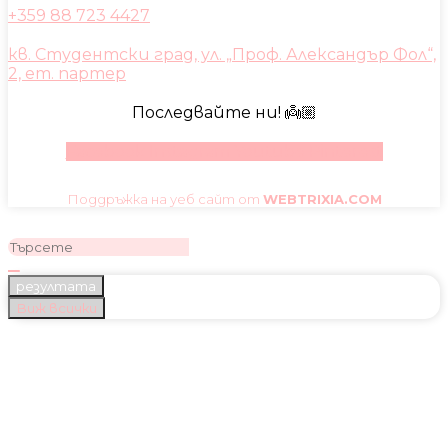
+359 88 723 4427
кв. Студентски град, ул. „Проф. Александър Фол“,
2, ет. партер
Последвайте ни! 👼🏼
Facebook
Instagram
Youtube
Pinterest
Поддръжка на уеб сайт от
WEBTRIXIA.COM
резултата
Виж всички