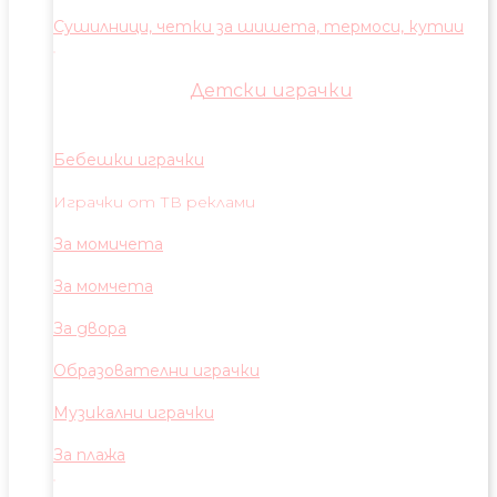
Сушилници, четки за шишета, термоси, кутии
Детски играчки
Бебешки играчки
Играчки от ТВ реклами
За момичета
За момчета
За двора
Образователни играчки
Музикални играчки
За плажа