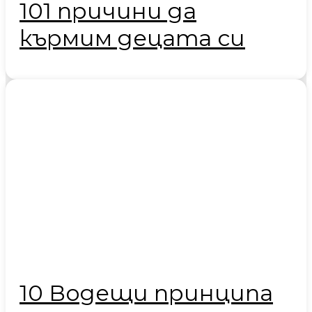
101 причини да
кърмим децата си
10 Водещи принципа