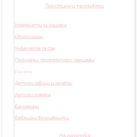
Текстилни продукти
Компелкти за кошара
Обиколници
Чувалчета за сън
Подложки, протектори, чаршафи
Пелени
Детски хавлии и халати
Детски одеяла
Балдахини
Бебешки възглавнички
На разходка