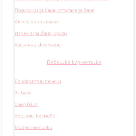
Подложки за вана, стъпала за баня
Акесоари за къпане
Играчки за баня, други
Хигиенни аксесоари
Бебешка козметика
Еднократни пелени
За баня
След баня
Лосиони, кремове
Мокри кърпички