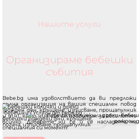
Нашите услуги
Бебешки колички и дрехи
Организираме бебешки
събития
Bebe.bg има удоволствието да ви предложи
пълна организация на вашия специален повод
(рожден ден, кръщене, изписване, прощапулник
и т.н), като ние ще се погрижим за абсолютно
всичко. Доверете ни се и се насладете на
специалния си момент!