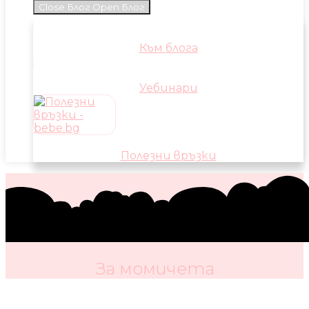
Close Блог
Open Блог
Към блога
Уебинари
Полезни връзки
За момичета