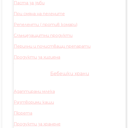
Паста за зъби
При смяна на пелените
Репеленти ( против комари)
Слънцезащитни продукти
Перилни и почистващи препарати
Продукти за хигиена
Бебешки храни
Адаптирани млека
Разтворими каши
Пюрета
Продукти за хранене