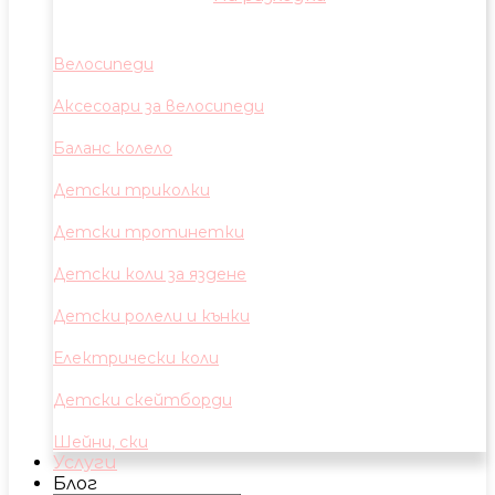
Велосипеди
Аксесоари за велосипеди
Баланс колело
Детски триколки
Детски тротинетки
Детски коли за яздене
Детски ролели и кънки
Електрически коли
Детски скейтборди
Шейни, ски
Услуги
Блог