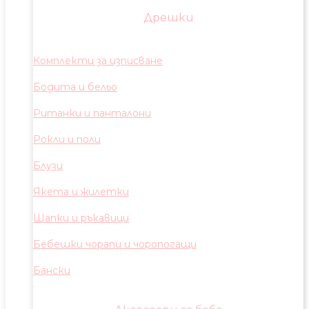
Дрешки
Комплекти за изписване
Бодита и бельо
Ританки и панталони
Рокли и поли
Блузи
Якета и жилетки
Шапки и ръкавици
Бебешки чорапи и чоропогащи
Бански