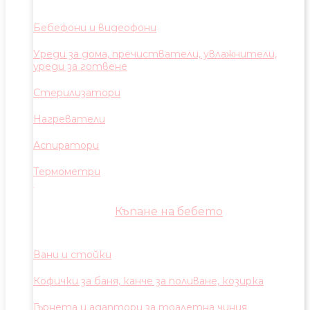
Бебефони и видеофони
Уреди за дома, пречистватели, увлажнители,
уреди за готвене
Стерилизатори
Нагреватели
Аспиратори
Термометри
Къпане на бебето
Вани и стойки
Кофички за баня, канче за поливане, козирка
Гърнета и адаптори за тоалетна чиния