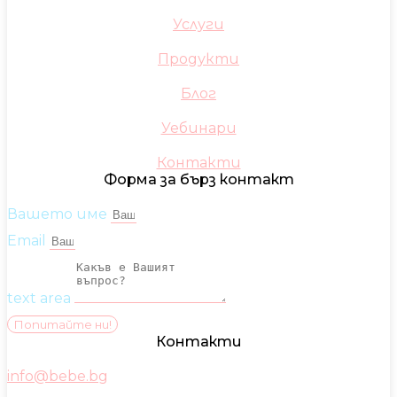
Услуги
Продукти
Блог
Уебинари
Контакти
Форма за бърз контакт
Вашето име
Email
text area
Попитайте ни!
Контакти
info@bebe.bg