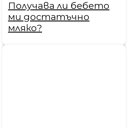
Получава ли бебето
ми достатъчно
мляко?