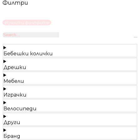
Филтри
Изчисти филтрите
Бебешки колички
Дрешки
Мебели
Играчки
Велосипеди
Други
Бранд