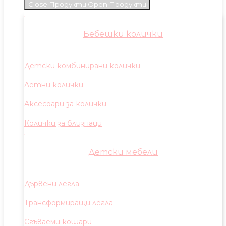
Close Продукти
Open Продукти
Бебешки колички
Детски комбинирани колички
Летни колички
Аксесоари за колички
Колички за близнаци
Детски мебели
Дървени легла
Трансформиращи легла
Сгъваеми кошари