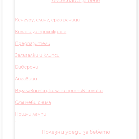
Аксесоари за бебе
Кенгуру, слинг, ерго раници
Колани за прохождане
Предпазители
Залъгалки и клипси
Биберони
Лигавици
Възглавнички, колани против колики
Слънчеви очила
Нощни лампи
Полезни уреди за бебето