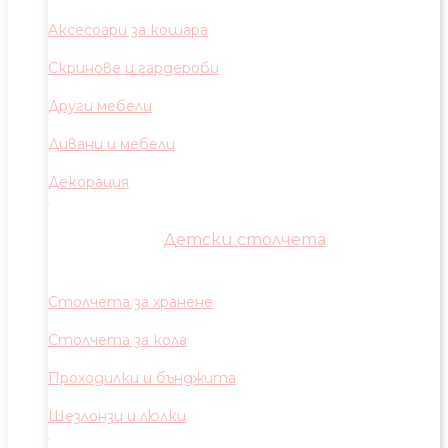
Аксесоари за кошара
Скринове и гардероби
Други мебели
Дивани и мебели
Декорация
Детски столчета
Столчета за хранене
Столчета за кола
Проходилки и бънджита
Шезлонзи и люлки