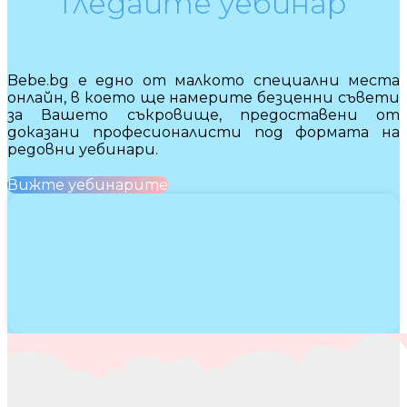
Гледайте уебинар
Bebe.bg е едно от малкото специални места
онлайн, в което ще намерите безценни съвети
за Вашето съкровище, предоставени от
доказани професионалисти под формата на
редовни уебинари.
Вижте уебинарите