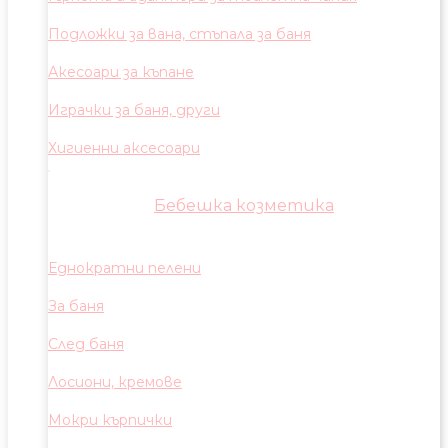
Подложки за вана, стъпала за баня
Акесоари за къпане
Играчки за баня, други
Хигиенни аксесоари
Бебешка козметика
Еднократни пелени
За баня
След баня
Лосиони, кремове
Мокри кърпички