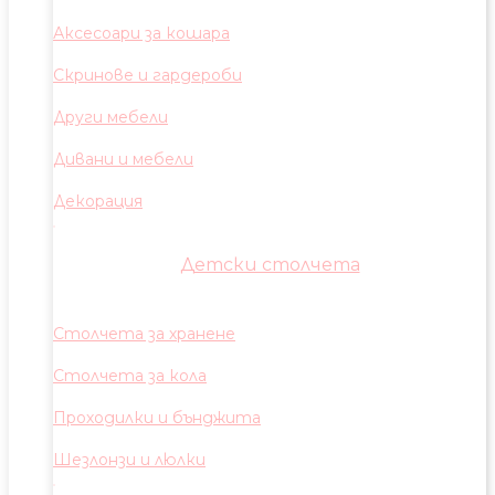
Аксесоари за кошара
Скринове и гардероби
Други мебели
Дивани и мебели
Декорация
Детски столчета
Столчета за хранене
Столчета за кола
Проходилки и бънджита
Шезлонзи и люлки