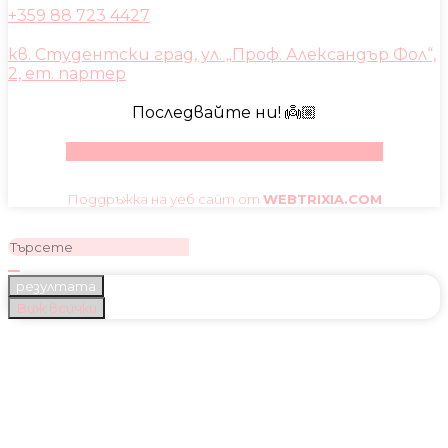
+359 88 723 4427
кв. Студентски град, ул. „Проф. Александър Фол“,
2, ет. партер
Последвайте ни! 👼🏼
Facebook
Instagram
Youtube
Pinterest
Поддръжка на уеб сайт от
WEBTRIXIA.COM
резултата
Виж всички