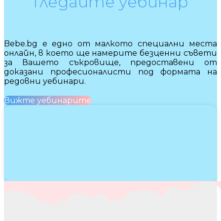
Гледайте уебинар
Bebe.bg е едно от малкото специални места
онлайн, в което ще намерите безценни съвети
за Вашето съкровище, предоставени от
доказани професионалисти под формата на
редовни уебинари.
Вижте уебинарите