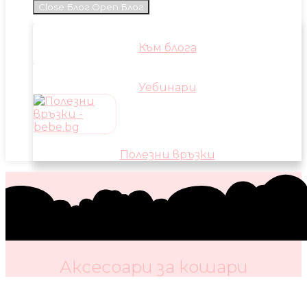
Close Блог
Open Блог
Към блога
Уебинари
Полезни връзки
Аксесоари за кошари