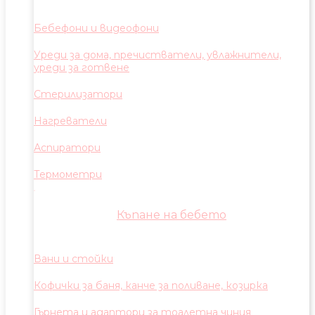
Бебефони и видеофони
Уреди за дома, пречистватели, увлажнители,
уреди за готвене
Стерилизатори
Нагреватели
Аспиратори
Термометри
Къпане на бебето
Вани и стойки
Кофички за баня, канче за поливане, козирка
Гърнета и адаптори за тоалетна чиния