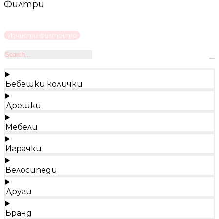
Филтри
Изчисти филтрите
Бебешки колички
Дрешки
Мебели
Играчки
Велосипеди
Други
Бранд