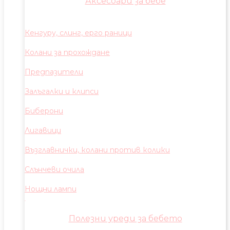
Аксесоари за бебе
Кенгуру, слинг, ерго раници
Колани за прохождане
Предпазители
Залъгалки и клипси
Биберони
Лигавици
Възглавнички, колани против колики
Слънчеви очила
Нощни лампи
Полезни уреди за бебето