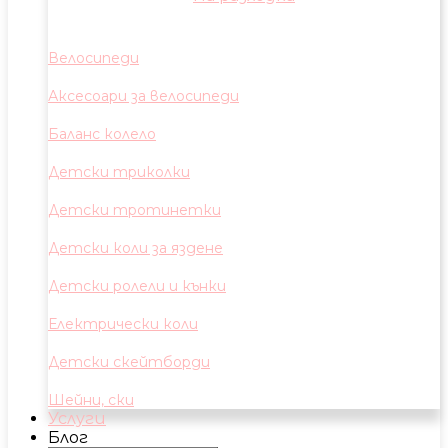
Велосипеди
Аксесоари за велосипеди
Баланс колело
Детски триколки
Детски тротинетки
Детски коли за яздене
Детски ролели и кънки
Електрически коли
Детски скейтборди
Шейни, ски
Услуги
Блог