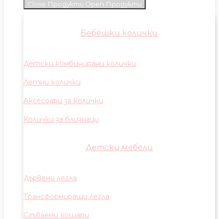
Close Продукти
Open Продукти
Бебешки колички
Детски комбинирани колички
Летни колички
Аксесоари за колички
Колички за близнаци
Детски мебели
Дървени легла
Трансформиращи легла
Сгъваеми кошари