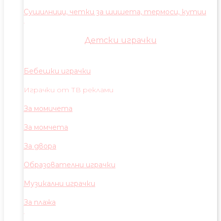
Сушилници, четки за шишета, термоси, кутии
Детски играчки
Бебешки играчки
Играчки от ТВ реклами
За момичета
За момчета
За двора
Образователни играчки
Музикални играчки
За плажа