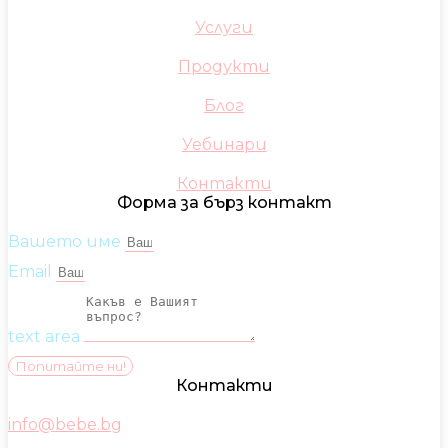
Услуги
Продукти
Блог
Уебинари
Контакти
Форма за бърз контакт
Вашето име
Email
text area
Попитайте ни!
Контакти
info@bebe.bg