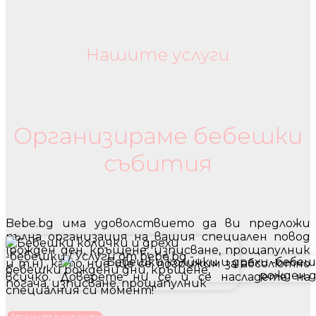
Нашите услуги
Бебешки колички и дрехи
Организираме бебешки
събития
Bebe.bg има удоволствието да ви предложи
пълна организация на вашия специален повод
(рожден ден, кръщене, изписване, прощапулник
и т.н), като ние ще се погрижим за абсолютно
всичко. Доверете ни се и се насладете на
специалния си момент!