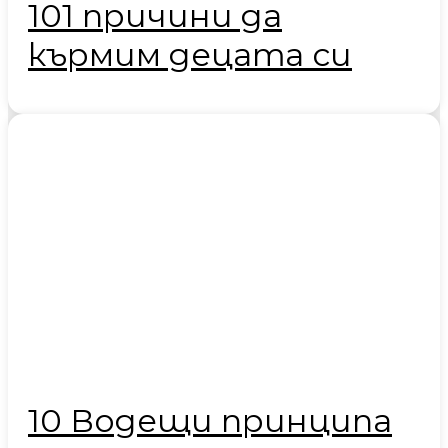
101 причини да
кърмим децата си
10 Водещи принципа