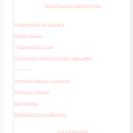
Текстилни продукти
Компелкти за кошара
Обиколници
Чувалчета за сън
Подложки, протектори, чаршафи
Пелени
Детски хавлии и халати
Детски одеяла
Балдахини
Бебешки възглавнички
На разходка