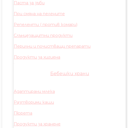
Паста за зъби
При смяна на пелените
Репеленти ( против комари)
Слънцезащитни продукти
Перилни и почистващи препарати
Продукти за хигиена
Бебешки храни
Адаптирани млека
Разтворими каши
Пюрета
Продукти за хранене