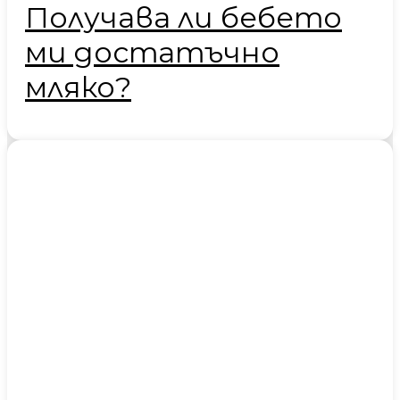
Получава ли бебето
ми достатъчно
мляко?