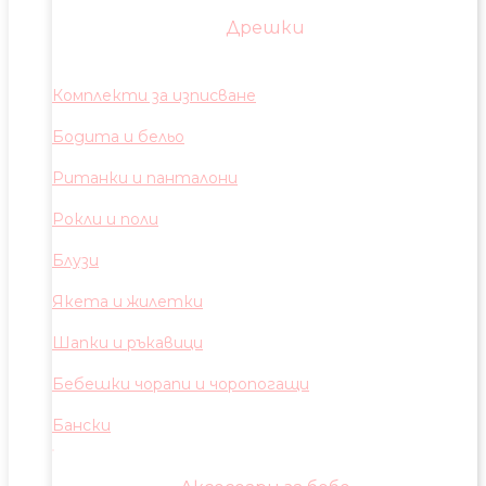
Дрешки
Комплекти за изписване
Бодита и бельо
Ританки и панталони
Рокли и поли
Блузи
Якета и жилетки
Шапки и ръкавици
Бебешки чорапи и чоропогащи
Бански