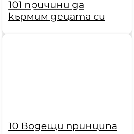
101 причини да
кърмим децата си
10 Водещи принципа