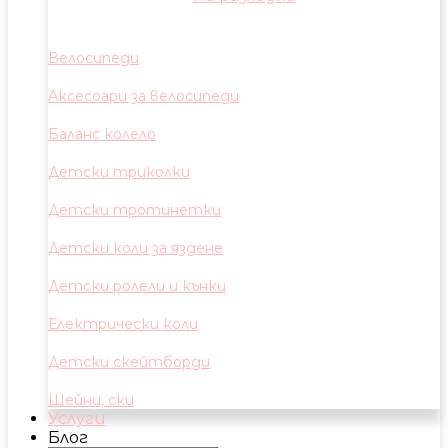
Велосипеди
Аксесоари за велосипеди
Баланс колело
Детски триколки
Детски тротинетки
Детски коли за яздене
Детски ролели и кънки
Електрически коли
Детски скейтборди
Шейни, ски
Услуги
Блог