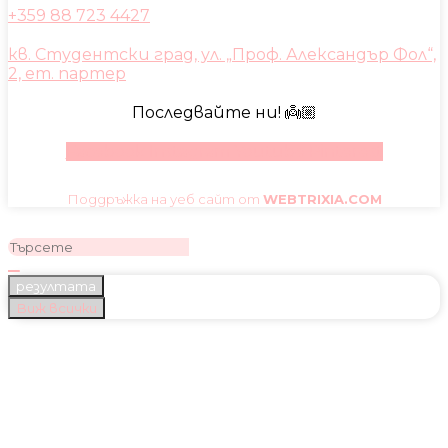
+359 88 723 4427
кв. Студентски град, ул. „Проф. Александър Фол“,
2, ет. партер
Последвайте ни! 👼🏼
Facebook
Instagram
Youtube
Pinterest
Поддръжка на уеб сайт от
WEBTRIXIA.COM
резултата
Виж всички