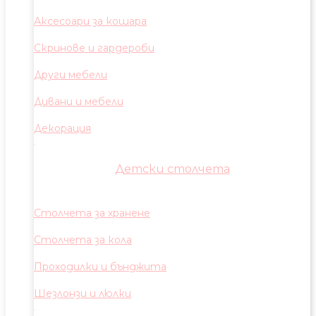
Аксесоари за кошара
Скринове и гардероби
Други мебели
Дивани и мебели
Декорация
Детски столчета
Столчета за хранене
Столчета за кола
Проходилки и бънджита
Шезлонзи и люлки