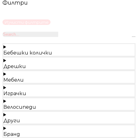
Филтри
Изчисти филтрите
Бебешки колички
Дрешки
Мебели
Играчки
Велосипеди
Други
Бранд