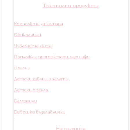
Текстилни продукти
Компелкти за кошара
Обиколници
Чувалчета за сън
Подложки, протектори, чаршафи
Пелени
Детски хавлии и халати
Детски одеяла
Балдахини
Бебешки възглавнички
На разходка