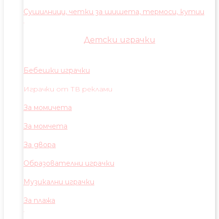
Сушилници, четки за шишета, термоси, кутии
Детски играчки
Бебешки играчки
Играчки от ТВ реклами
За момичета
За момчета
За двора
Образователни играчки
Музикални играчки
За плажа