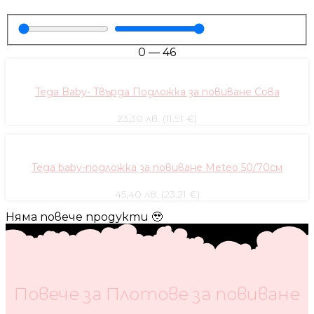
0
—
46
Tega Baby- Твърда Подложка за повиване Сова
23,30 лв. (11.91 €)
Tega baby-подложка за повиване Meteo 50/70см
45,40 лв. (23.21 €)
Няма повече продукти 🥹
Повече за Плотове за повиване