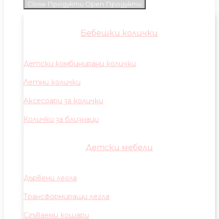
Close Продукти
Open Продукти
Бебешки колички
Детски комбинирани колички
Летни колички
Аксесоари за колички
Колички за близнаци
Детски мебели
Дървени легла
Трансформиращи легла
Сгъваеми кошари