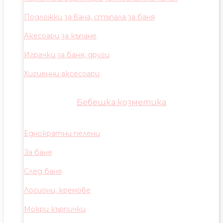
Подложки за вана, стъпала за баня
Акесоари за къпане
Играчки за баня, други
Хигиенни аксесоари
Бебешка козметика
Еднократни пелени
За баня
След баня
Лосиони, кремове
Мокри кърпички