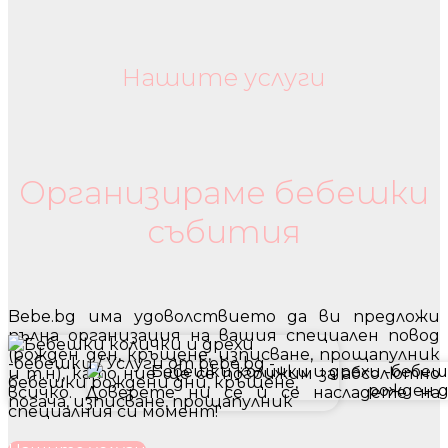
Нашите услуги
Бебешки колички и дрехи
Организираме бебешки
събития
Bebe.bg има удоволствието да ви предложи
пълна организация на вашия специален повод
(рожден ден, кръщене, изписване, прощапулник
и т.н), като ние ще се погрижим за абсолютно
всичко. Доверете ни се и се насладете на
специалния си момент!