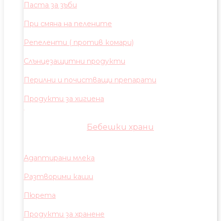
Паста за зъби
При смяна на пелените
Репеленти ( против комари)
Слънцезащитни продукти
Перилни и почистващи препарати
Продукти за хигиена
Бебешки храни
Адаптирани млека
Разтворими каши
Пюрета
Продукти за хранене