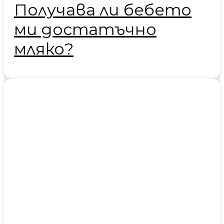
Получава ли бебето
ми достатъчно
мляко?