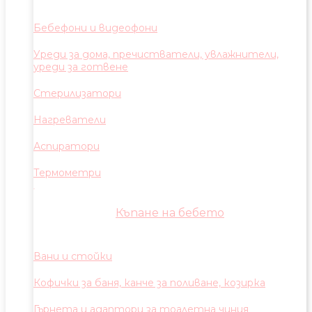
Бебефони и видеофони
Уреди за дома, пречистватели, увлажнители,
уреди за готвене
Стерилизатори
Нагреватели
Аспиратори
Термометри
Къпане на бебето
Вани и стойки
Кофички за баня, канче за поливане, козирка
Гърнета и адаптори за тоалетна чиния