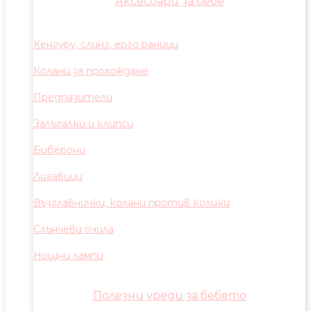
Аксесоари за бебе
Кенгуру, слинг, ерго раници
Колани за прохождане
Предпазители
Залъгалки и клипси
Биберони
Лигавици
Възглавнички, колани против колики
Слънчеви очила
Нощни лампи
Полезни уреди за бебето