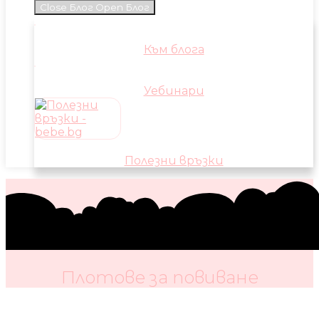
Close Блог
Open Блог
Към блога
Уебинари
Полезни връзки
Плотове за повиване