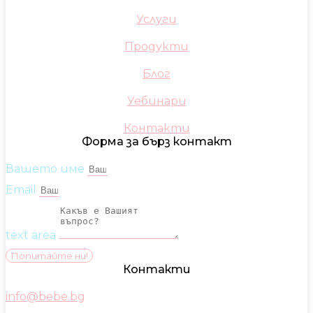
Услуги
Продукти
Блог
Уебинари
Контакти
Форма за бърз контакт
Вашето име
Email
text area
Попитайте ни!
Контакти
info@bebe.bg