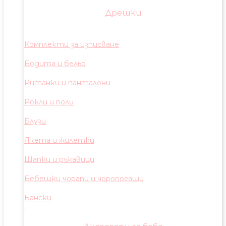
Дрешки
Комплекти за изписване
Бодита и бельо
Ританки и панталони
Рокли и поли
Блузи
Якета и жилетки
Шапки и ръкавици
Бебешки чорапи и чоропогащи
Бански