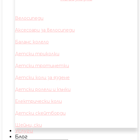
Велосипеди
Аксесоари за велосипеди
Баланс колело
Детски триколки
Детски тротинетки
Детски коли за яздене
Детски ролели и кънки
Електрически коли
Детски скейтборди
Шейни, ски
Услуги
Блог