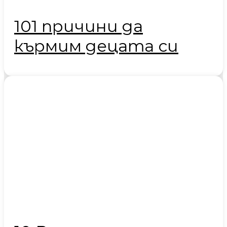
101 причини да
кърмим децата си