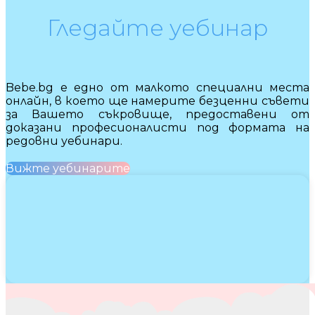
Гледайте уебинар
Bebe.bg е едно от малкото специални места
онлайн, в което ще намерите безценни съвети
за Вашето съкровище, предоставени от
доказани професионалисти под формата на
редовни уебинари.
Вижте уебинарите