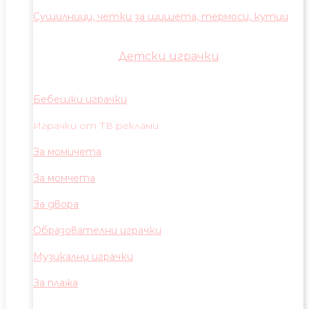
Сушилници, четки за шишета, термоси, кутии
Детски играчки
Бебешки играчки
Играчки от ТВ реклами
За момичета
За момчета
За двора
Образователни играчки
Музикални играчки
За плажа