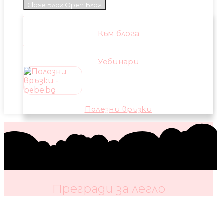
Close Блог
Open Блог
Към блога
Уебинари
Полезни връзки
Прегради за легло