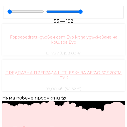
53
—
192
Foppapedretti-дървен сет Evo kit за удължаване на
кошара Evo
191,73 лв. (98.03 €)
ПРЕДПАЗНА ПРЕГРАДА LITTLESKY ЗА ЛЕГЛО 60/120СМ
БУК
99,00 лв. (50.62 €)
Няма повече продукти 🥹