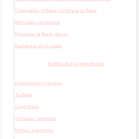
Подложки за вана, стъпала за баня
Акесоари за къпане
Играчки за баня, други
Хигиенни аксесоари
Бебешка козметика
Еднократни пелени
За баня
След баня
Лосиони, кремове
Мокри кърпички