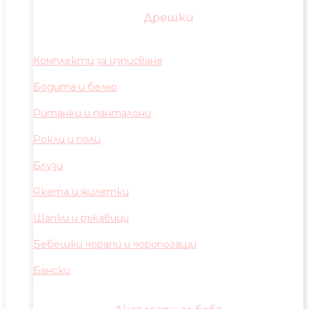
Дрешки
Комплекти за изписване
Бодита и бельо
Ританки и панталони
Рокли и поли
Блузи
Якета и жилетки
Шапки и ръкавици
Бебешки чорапи и чоропогащи
Бански