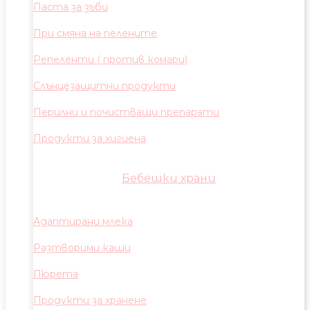
Паста за зъби
При смяна на пелените
Репеленти ( против комари)
Слънцезащитни продукти
Перилни и почистващи препарати
Продукти за хигиена
Бебешки храни
Адаптирани млека
Разтворими каши
Пюрета
Продукти за хранене