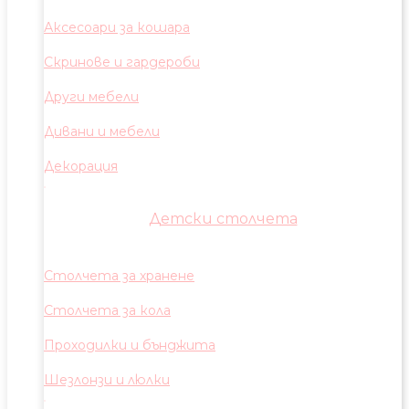
Аксесоари за кошара
Скринове и гардероби
Други мебели
Дивани и мебели
Декорация
Детски столчета
Столчета за хранене
Столчета за кола
Проходилки и бънджита
Шезлонзи и люлки