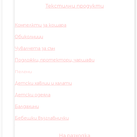
Текстилни продукти
Компелкти за кошара
Обиколници
Чувалчета за сън
Подложки, протектори, чаршафи
Пелени
Детски хавлии и халати
Детски одеяла
Балдахини
Бебешки възглавнички
На разходка