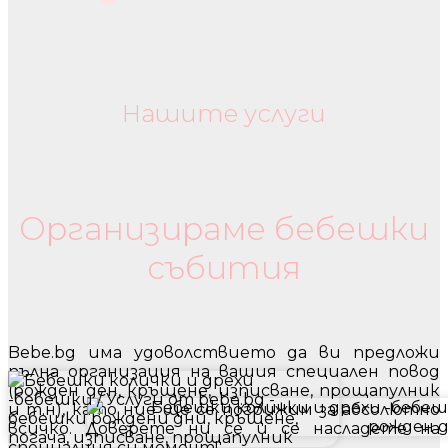
Нашите услуги
Бебешки колички и дрехи
Организираме бебешки
събития
Bebe.bg има удоволствието да ви предложи
пълна организация на вашия специален повод
(рожден ден, кръщене, изписване, прощапулник
и т.н), като ние ще се погрижим за абсолютно
всичко. Доверете ни се и се насладете на
специалния си момент!