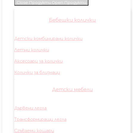
Close Продукти
Open Продукти
Бебешки колички
Детски комбинирани колички
Летни колички
Аксесоари за колички
Колички за близнаци
Детски мебели
Дървени легла
Трансформиращи легла
Сгъваеми кошари