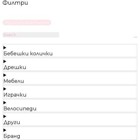
Филтри
Изчисти филтрите
Бебешки колички
Дрешки
Мебели
Играчки
Велосипеди
Други
Бранд