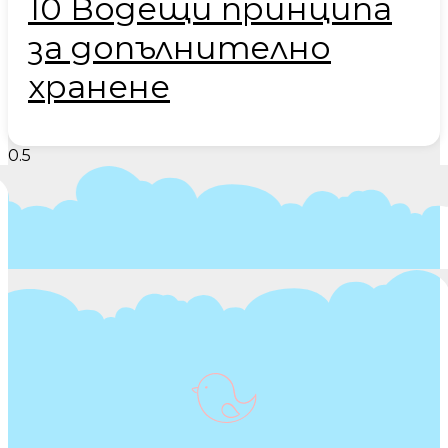
10 Водещи принципа
за допълнително
хранене