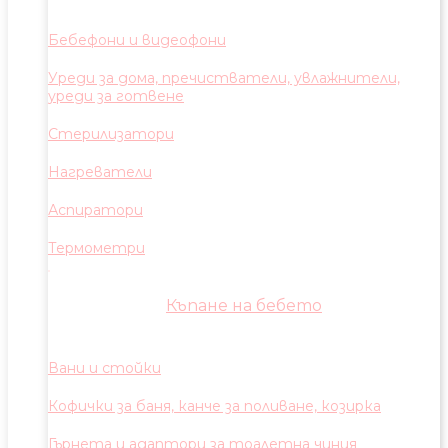
Бебефони и видеофони
Уреди за дома, пречистватели, увлажнители,
уреди за готвене
Стерилизатори
Нагреватели
Аспиратори
Термометри
Къпане на бебето
Вани и стойки
Кофички за баня, канче за поливане, козирка
Гърнета и адаптори за тоалетна чиния