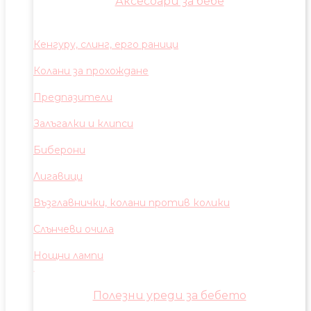
Аксесоари за бебе
Кенгуру, слинг, ерго раници
Колани за прохождане
Предпазители
Залъгалки и клипси
Биберони
Лигавици
Възглавнички, колани против колики
Слънчеви очила
Нощни лампи
Полезни уреди за бебето