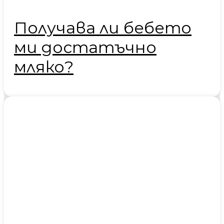
Получава ли бебето
ми достатъчно
мляко?