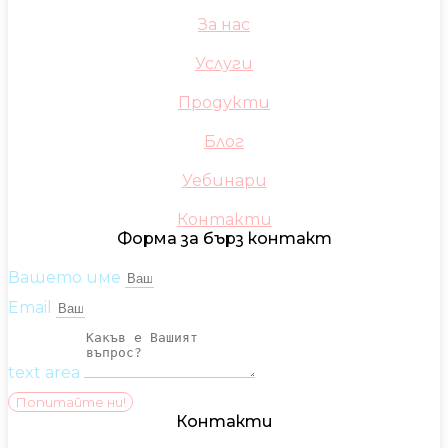
За нас
Услуги
Продукти
Блог
Уебинари
Контакти
Форма за бърз контакт
Вашето име
Email
text area
Попитайте ни!
Контакти