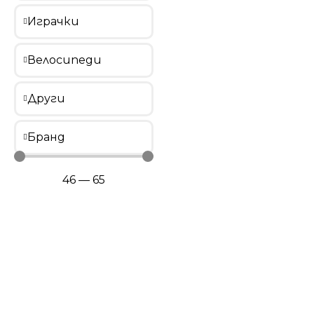
Играчки
Велосипеди
Други
Бранд
46
—
65