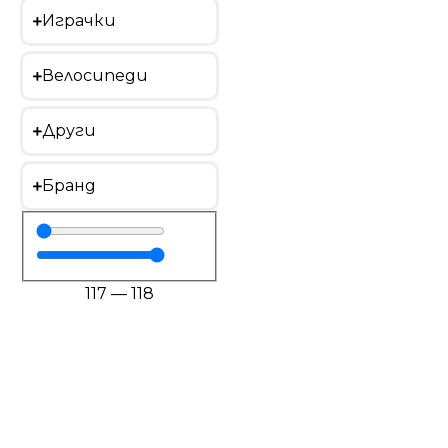
Играчки
Велосипеди
Други
Бранд
117
—
118