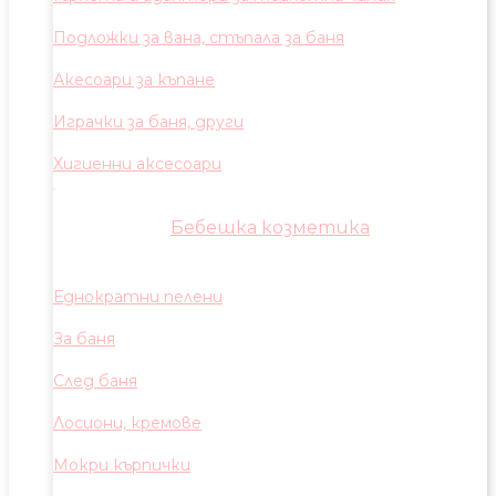
Подложки за вана, стъпала за баня
Акесоари за къпане
Играчки за баня, други
Хигиенни аксесоари
Бебешка козметика
Еднократни пелени
За баня
След баня
Лосиони, кремове
Мокри кърпички