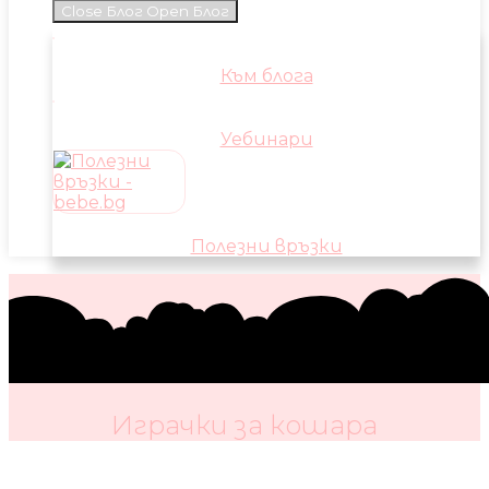
Close Блог
Open Блог
Към блога
Уебинари
Полезни връзки
Играчки за кошара