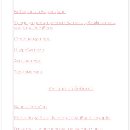
Бебефони и видеофони
Уреди за дома, пречистватели, увлажнители,
уреди за готвене
Стерилизатори
Нагреватели
Аспиратори
Термометри
Къпане на бебето
Вани и стойки
Кофички за баня, канче за поливане, козирка
Гърнета и адаптори за тоалетна чиния