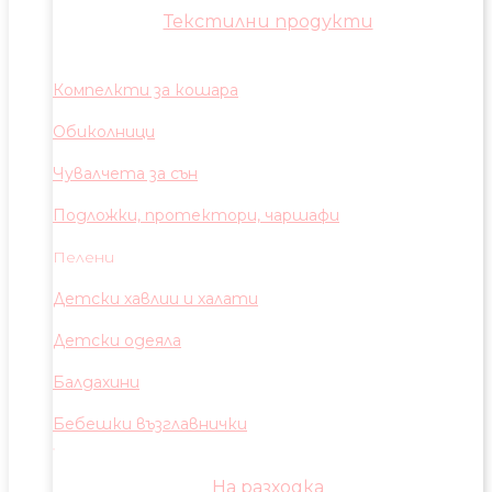
Текстилни продукти
Компелкти за кошара
Обиколници
Чувалчета за сън
Подложки, протектори, чаршафи
Пелени
Детски хавлии и халати
Детски одеяла
Балдахини
Бебешки възглавнички
На разходка