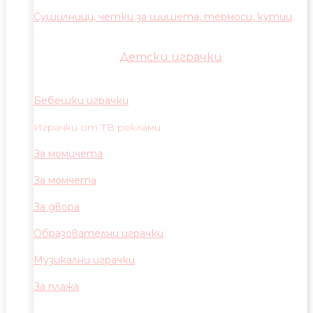
Сушилници, четки за шишета, термоси, кутии
Детски играчки
Бебешки играчки
Играчки от ТВ реклами
За момичета
За момчета
За двора
Образователни играчки
Музикални играчки
За плажа