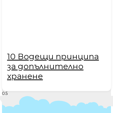
10 Водещи принципа
за допълнително
хранене