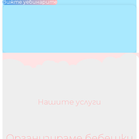
Вижте уебинарите
Нашите услуги
Бебешки колички и дрехи
Организираме бебешки