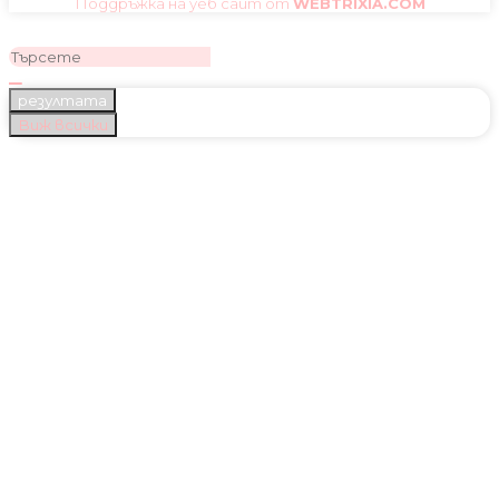
Поддръжка на уеб сайт от
WEBTRIXIA.COM
резултата
Виж всички