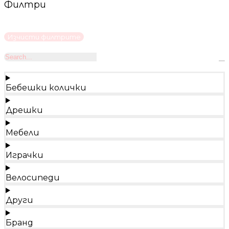
Филтри
Изчисти филтрите
Бебешки колички
Дрешки
Мебели
Играчки
Велосипеди
Други
Бранд