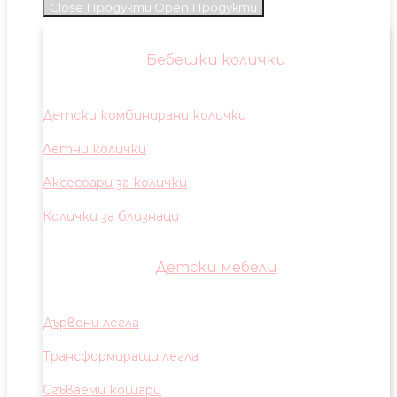
Close Продукти
Open Продукти
Бебешки колички
Детски комбинирани колички
Летни колички
Аксесоари за колички
Колички за близнаци
Детски мебели
Дървени легла
Трансформиращи легла
Сгъваеми кошари