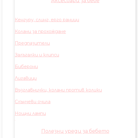
Аксесоари за бебе
Кенгуру, слинг, ерго раници
Колани за прохождане
Предпазители
Залъгалки и клипси
Биберони
Лигавици
Възглавнички, колани против колики
Слънчеви очила
Нощни лампи
Полезни уреди за бебето