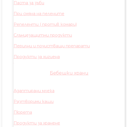
Паста за зъби
При смяна на пелените
Репеленти ( против комари)
Слънцезащитни продукти
Перилни и почистващи препарати
Продукти за хигиена
Бебешки храни
Адаптирани млека
Разтворими каши
Пюрета
Продукти за хранене