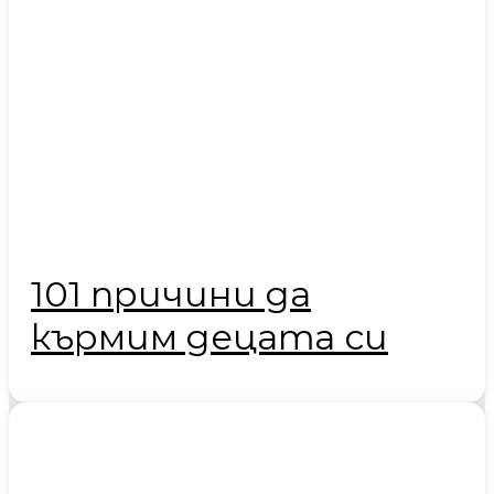
101 причини да
кърмим децата си