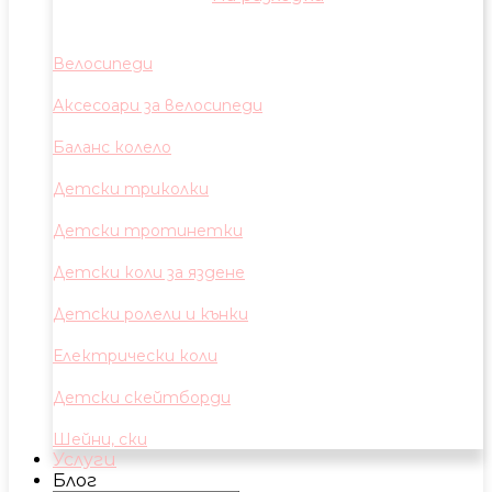
Велосипеди
Аксесоари за велосипеди
Баланс колело
Детски триколки
Детски тротинетки
Детски коли за яздене
Детски ролели и кънки
Електрически коли
Детски скейтборди
Шейни, ски
Услуги
Блог