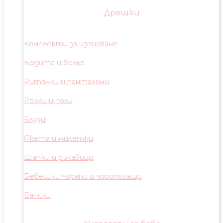
Дрешки
Комплекти за изписване
Бодита и бельо
Ританки и панталони
Рокли и поли
Блузи
Якета и жилетки
Шапки и ръкавици
Бебешки чорапи и чоропогащи
Бански