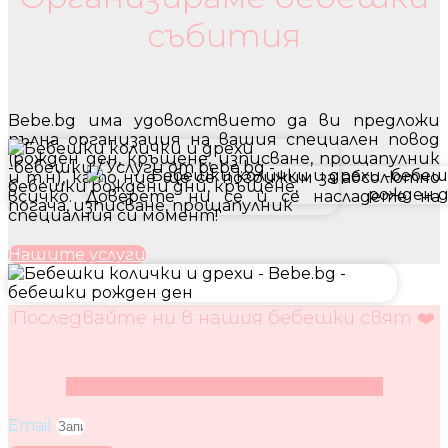
събития
Bebe.bg има удоволствието да ви предложи
пълна организация на вашия специален повод
(рожден ден, кръщене, изписване, прощапулник
и т.н), като ние ще се погрижим за абсолютно
всичко. Доверете ни се и се насладете на
специалния си момент!
Нашите услуги
Последвайте ни в нашия бебешки свят ❤️
Facebook
Instagram
Youtube
Pinterest
Email