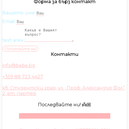
Форма за бърз контакт
Вашето име
Email
text area
Попитайте ни!
Контакти
info@bebe.bg
+359 88 723 4427
кв. Студентски град, ул. „Проф. Александър Фол“,
2, ет. партер
Последвайте ни! 👼🏼
Facebook
Instagram
Youtube
Pinterest