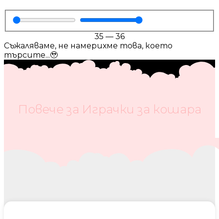
35
—
36
Съжаляваме, не намерихме това, което
търсите...🥹
Повече за Играчки за кошара