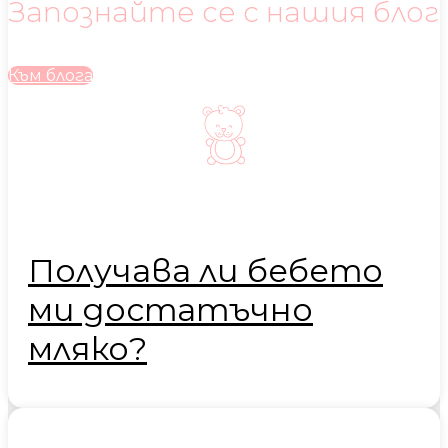
Запознайте се с нашия блог
Към блога
Получава ли бебето
ми достатъчно
мляко?