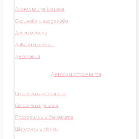
Аксесоари за кошара
Скринове и гардероби
Други мебели
Дивани и мебели
Декорация
Детски столчета
Столчета за хранене
Столчета за кола
Проходилки и бънджита
Шезлонзи и люлки