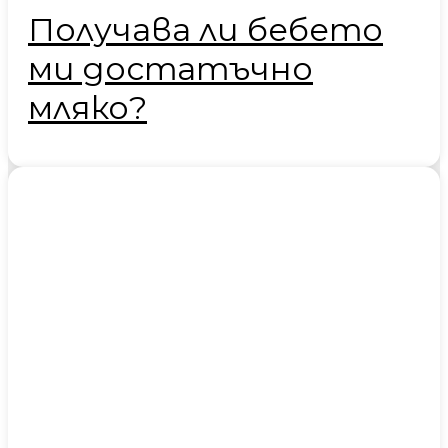
Получава ли бебето
ми достатъчно
мляко?