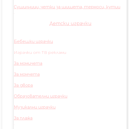
Сушилници, четки за шишета, термоси, кутии
Детски играчки
Бебешки играчки
Играчки от ТВ реклами
За момичета
За момчета
За двора
Образователни играчки
Музикални играчки
За плажа