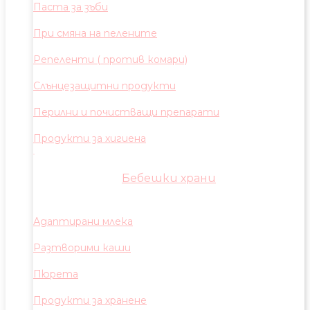
Паста за зъби
При смяна на пелените
Репеленти ( против комари)
Слънцезащитни продукти
Перилни и почистващи препарати
Продукти за хигиена
Бебешки храни
Адаптирани млека
Разтворими каши
Пюрета
Продукти за хранене