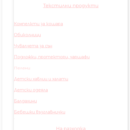
Текстилни продукти
Компелкти за кошара
Обиколници
Чувалчета за сън
Подложки, протектори, чаршафи
Пелени
Детски хавлии и халати
Детски одеяла
Балдахини
Бебешки възглавнички
На разходка