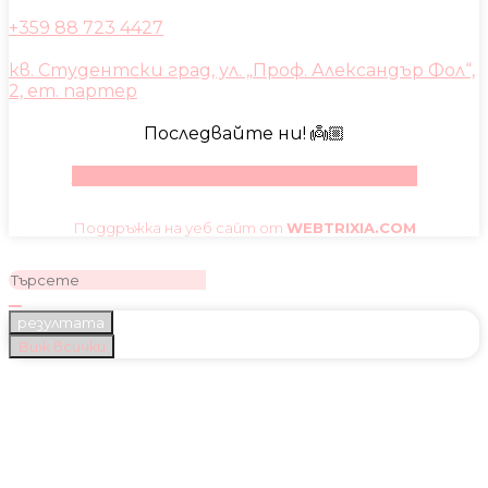
+359 88 723 4427
кв. Студентски град, ул. „Проф. Александър Фол“,
2, ет. партер
Последвайте ни! 👼🏼
Facebook
Instagram
Youtube
Pinterest
Поддръжка на уеб сайт от
WEBTRIXIA.COM
резултата
Виж всички