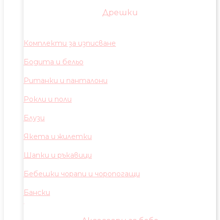
Дрешки
Комплекти за изписване
Бодита и бельо
Ританки и панталони
Рокли и поли
Блузи
Якета и жилетки
Шапки и ръкавици
Бебешки чорапи и чоропогащи
Бански