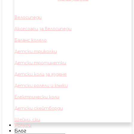
Велосипеди
Аксесоари за велосипеди
Баланс колело
Детски триколки
Детски тротинетки
Детски коли за яздене
Детски ролели и кънки
Електрически коли
Детски скейтборди
Шейни, ски
Услуги
Блог