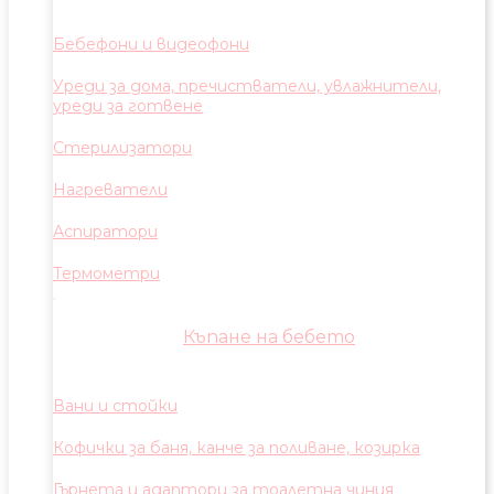
Бебефони и видеофони
Уреди за дома, пречистватели, увлажнители,
уреди за готвене
Стерилизатори
Нагреватели
Аспиратори
Термометри
Къпане на бебето
Вани и стойки
Кофички за баня, канче за поливане, козирка
Гърнета и адаптори за тоалетна чиния