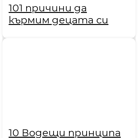
101 причини да
кърмим децата си
10 Водещи принципа