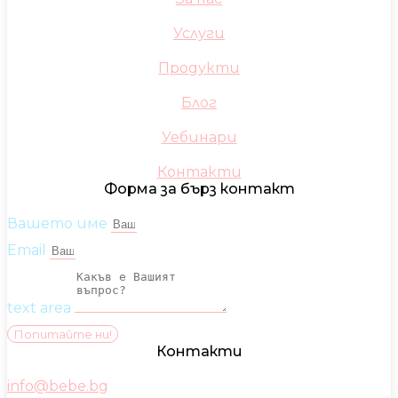
Услуги
Продукти
Блог
Уебинари
Контакти
Форма за бърз контакт
Вашето име
Email
text area
Попитайте ни!
Контакти
info@bebe.bg