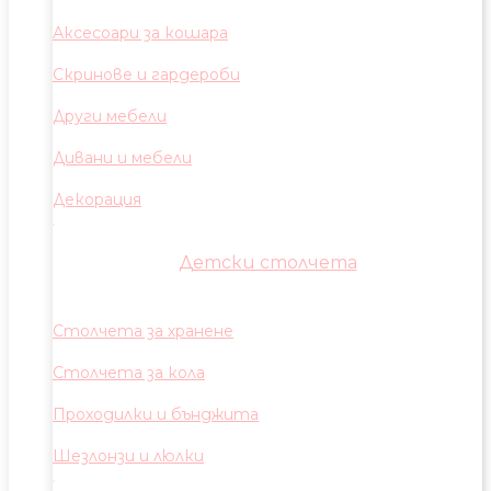
Аксесоари за кошара
Скринове и гардероби
Други мебели
Дивани и мебели
Декорация
Детски столчета
Столчета за хранене
Столчета за кола
Проходилки и бънджита
Шезлонзи и люлки