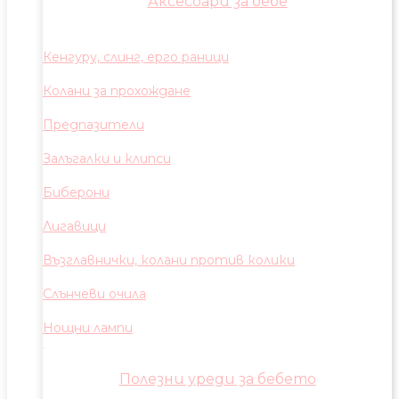
Аксесоари за бебе
Кенгуру, слинг, ерго раници
Колани за прохождане
Предпазители
Залъгалки и клипси
Биберони
Лигавици
Възглавнички, колани против колики
Слънчеви очила
Нощни лампи
Полезни уреди за бебето