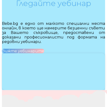
Гледайте уебинар
Bebe.bg е едно от малкото специални места
онлайн, в което ще намерите безценни съвети
за Вашето съкровище, предоставени от
доказани професионалисти под формата на
редовни уебинари.
Вижте уебинарите