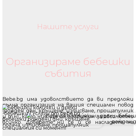
Нашите услуги
Бебешки колички и дрехи
Организираме бебешки
събития
Bebe.bg има удоволствието да ви предложи
пълна организация на вашия специален повод
(рожден ден, кръщене, изписване, прощапулник
и т.н), като ние ще се погрижим за абсолютно
всичко. Доверете ни се и се насладете на
специалния си момент!