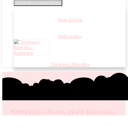
Close Блог
Open Блог
Към блога
Уебинари
Полезни връзки
Кенгуру, слинг, ерго раници,,,