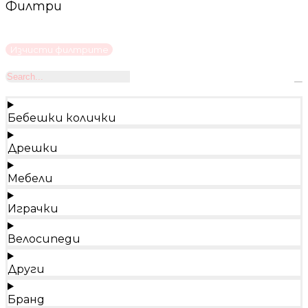
Филтри
Изчисти филтрите
Бебешки колички
Дрешки
Мебели
Играчки
Велосипеди
Други
Бранд