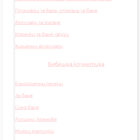
Подложки за вана, стъпала за баня
Акесоари за къпане
Играчки за баня, други
Хигиенни аксесоари
Бебешка козметика
Еднократни пелени
За баня
След баня
Лосиони, кремове
Мокри кърпички