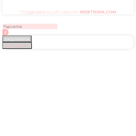
Поддръжка на уеб сайт от
WEBTRIXIA.COM
резултата
Виж всички