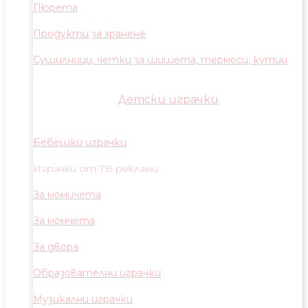
Пюрета
Продукти за хранене
Сушилници, четки за шишета, термоси, кутии
Детски играчки
Бебешки играчки
Играчки от ТВ реклами
За момичета
За момчета
За двора
Образователни играчки
Музикални играчки