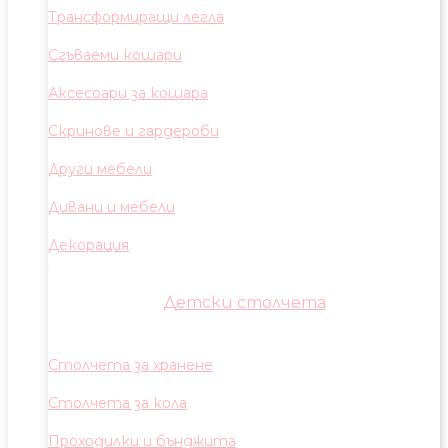
Трансформиращи легла
Сгъваеми кошари
Аксесоари за кошара
Скринове и гардероби
Други мебели
Дивани и мебели
Декорация
Детски столчета
Столчета за хранене
Столчета за кола
Проходилки и бънджита