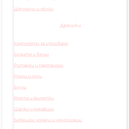
Шезлонзи и люлки
Дрешки
Комплекти за изписване
Бодита и бельо
Ританки и панталони
Рокли и поли
Блузи
Якета и жилетки
Шапки и ръкавици
Бебешки чорапи и чоропогащи