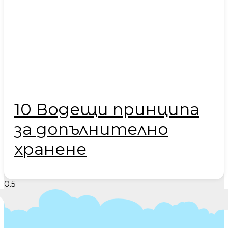
10 Водещи принципа
за допълнително
хранене