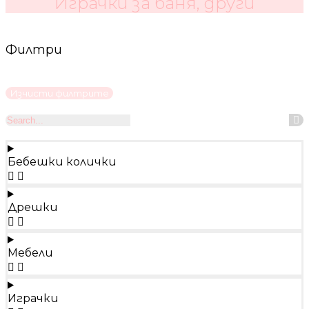
Играчки за баня, други
Филтри
Изчисти филтрите
Бебешки колички
Дрешки
Мебели
Играчки