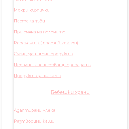
Мокри кърпички
Паста за зъби
При смяна на пелените
Репеленти ( против комари)
Слънцезащитни продукти
Перилни и почистващи препарати
Продукти за хигиена
Бебешки храни
Адаптирани млека
Разтворими каши