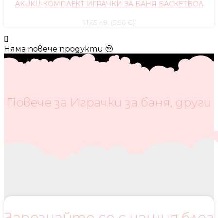
AKUKU-КОМПЛЕКТ ИГРАЧКИ ЗА БАНЯ БАСКЕТБОЛ
11,65 лв. (5.96 €)
Няма повече продукти 🥹
Повече за Играчки за баня, други
Запознайте се с нашия блог