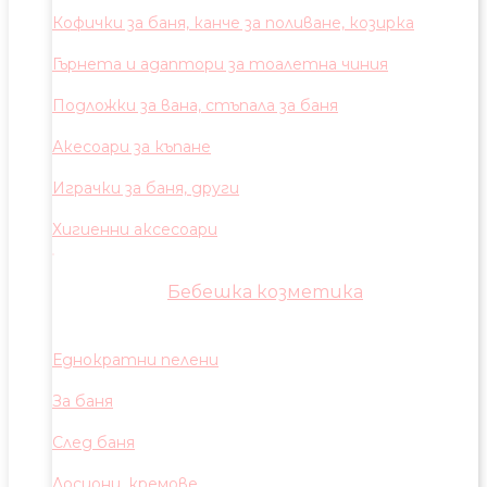
Кофички за баня, канче за поливане, козирка
Гърнета и адаптори за тоалетна чиния
Подложки за вана, стъпала за баня
Акесоари за къпане
Играчки за баня, други
Хигиенни аксесоари
Бебешка козметика
Еднократни пелени
За баня
След баня
Лосиони, кремове