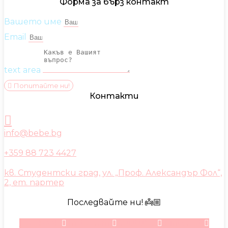
Форма за бърз контакт
Вашето име
Email
text area
Попитайте ни!
Контакти
info@bebe.bg
+359 88 723 4427
кв. Студентски град, ул. „Проф. Александър Фол“,
2, ет. партер
Последвайте ни! 👼🏼
Facebook
Instagram
Youtube
Pinterest