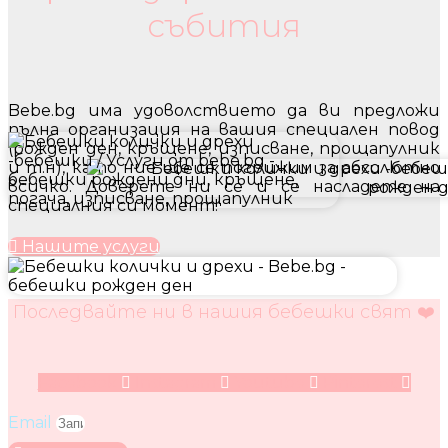
събития
Bebe.bg има удоволствието да ви предложи
пълна организация на вашия специален повод
(рожден ден, кръщене, изписване, прощапулник
и т.н), като ние ще се погрижим за абсолютно
всичко. Доверете ни се и се насладете на
специалния си момент!
Нашите услуги
Последвайте ни в нашия бебешки свят ❤️
Facebook
Instagram
Youtube
Pinterest
Email