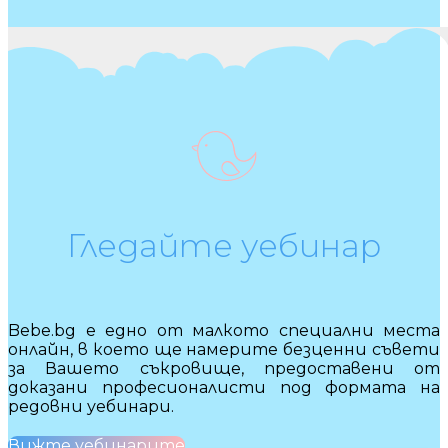
Гледайте уебинар
Bebe.bg е едно от малкото специални места
онлайн, в което ще намерите безценни съвети
за Вашето съкровище, предоставени от
доказани професионалисти под формата на
редовни уебинари.
Вижте уебинарите