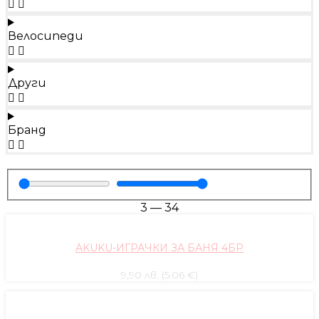
Велосипеди
Други
Бранд
3
—
34
AKUKU-ИГРАЧКИ ЗА БАНЯ 4БР
9,90 лв. (5.06 €)