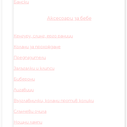
Бански
Аксесоари за бебе
Кенгуру, слинг, ерго раници
Колани за прохождане
Предпазители
Залъгалки и клипси
Биберони
Лигавици
Възглавнички, колани против колики
Слънчеви очила
Нощни лампи