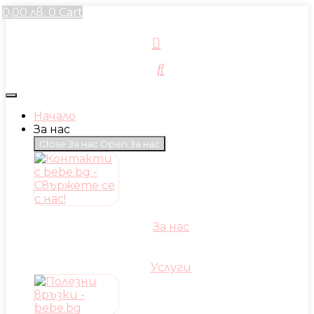
Skip
0,00
лв.
0
Cart
to
content
Начало
За нас
Close За нас
Open За нас
За нас
Услуги