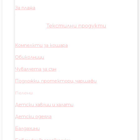
За плажа
Текстилни продукти
Компелкти за кошара
Обиколници
Чувалчета за сън
Подложки, протектори, чаршафи
Пелени
Детски хавлии и халати
Детски одеяла
Балдахини