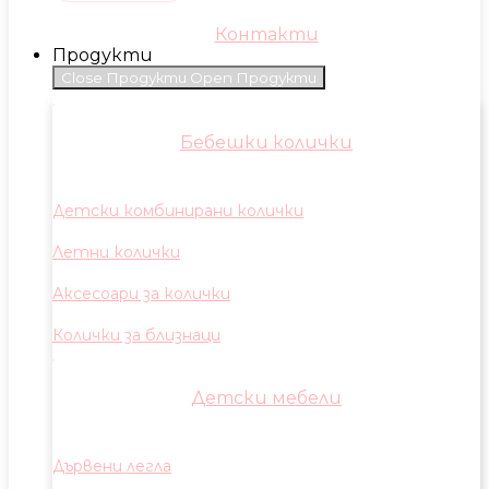
Контакти
Продукти
Close Продукти
Open Продукти
Бебешки колички
Детски комбинирани колички
Летни колички
Аксесоари за колички
Колички за близнаци
Детски мебели
Дървени легла