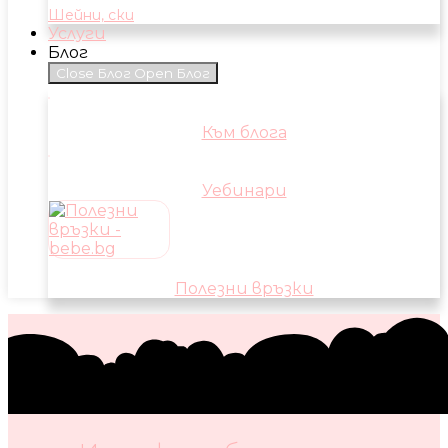
Шейни, ски
Услуги
Блог
Close Блог
Open Блог
Към блога
Уебинари
Полезни връзки