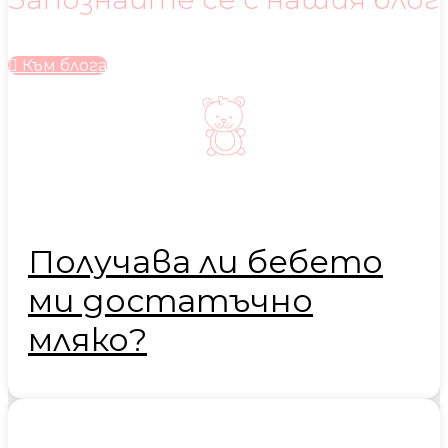
Към блога
Получава ли бебето
ми достатъчно
мляко?