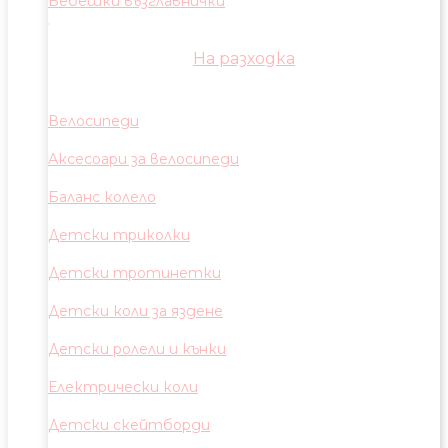
Бебешки възглавнички
На разходка
Велосипеди
Аксесоари за велосипеди
Баланс колело
Детски триколки
Детски тротинетки
Детски коли за яздене
Детски ролели и кънки
Електрически коли
Детски скейтборди