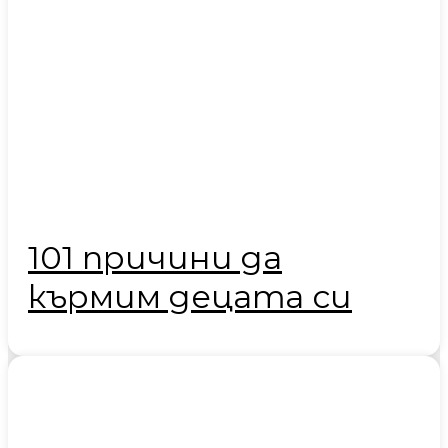
101 причини да
кърмим децата си