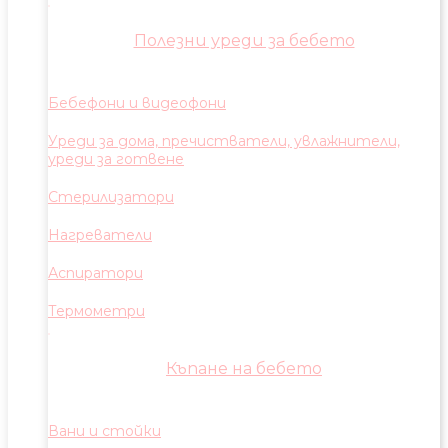
Полезни уреди за бебето
Бебефони и видеофони
Уреди за дома, пречистватели, увлажнители,
уреди за готвене
Стерилизатори
Нагреватели
Аспиратори
Термометри
Къпане на бебето
Вани и стойки