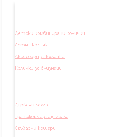
Детски комбинирани колички
Летни колички
Аксесоари за колички
Колички за близнаци
Дървени легла
Трансформиращи легла
Сгъваеми кошари