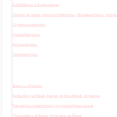
Бебефони и видеофони
Уреди за дома, пречистватели, увлажнители, уред
Стерилизатори
Нагреватели
Аспиратори
Термометри
Вани и стойки
Кофички за баня, канче за поливане, козирка
Гърнета и адаптори за тоалетна чиния
Подложки за вана, стъпала за баня