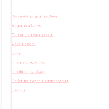
Комплекти за изписване
Бодита и бельо
Ританки и панталони
Рокли и поли
Блузи
Якета и жилетки
Шапки и ръкавици
Бебешки чорапи и чоропогащи
Бански