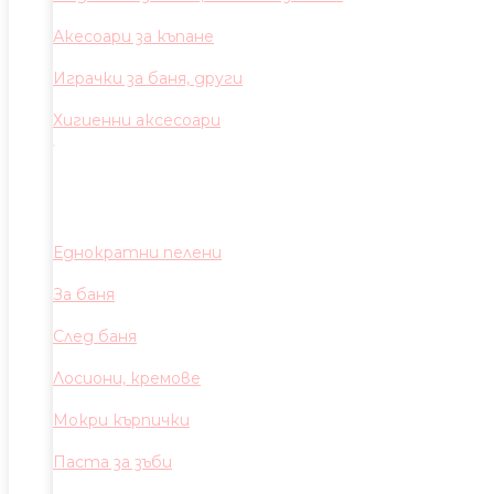
Акесоари за къпане
Играчки за баня, други
Хигиенни аксесоари
Еднократни пелени
За баня
След баня
Лосиони, кремове
Мокри кърпички
Паста за зъби