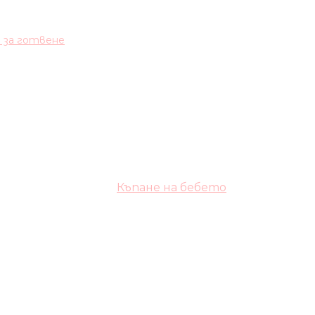
и за готвене
Къпане на бебето