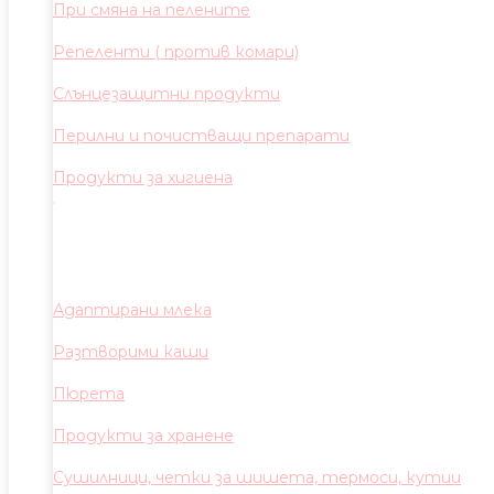
При смяна на пелените
Репеленти ( против комари)
Слънцезащитни продукти
Перилни и почистващи препарати
Продукти за хигиена
Адаптирани млека
Разтворими каши
Пюрета
Продукти за хранене
Сушилници, четки за шишета, термоси, кутии