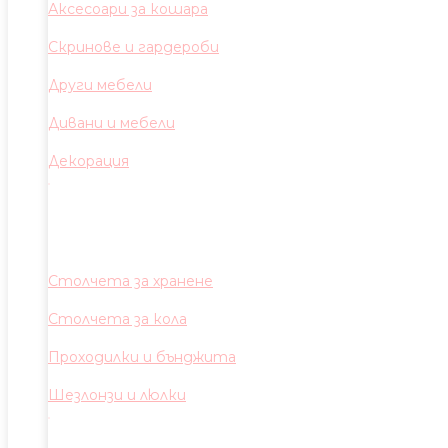
Аксесоари за кошара
Скринове и гардероби
Други мебели
Дивани и мебели
Декорация
Столчета за хранене
Столчета за кола
Проходилки и бънджита
Шезлонзи и люлки