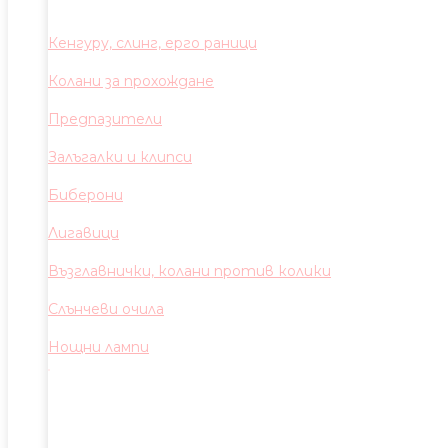
Кенгуру, слинг, ерго раници
Колани за прохождане
Предпазители
Залъгалки и клипси
Биберони
Лигавици
Възглавнички, колани против колики
Слънчеви очила
Нощни лампи