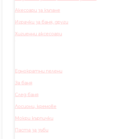
Акесоари за къпане
Играчки за баня, други
Хигиенни аксесоари
Еднократни пелени
За баня
След баня
Лосиони, кремове
Мокри кърпички
Паста за зъби