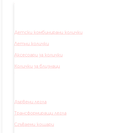
Детски комбинирани колички
Летни колички
Аксесоари за колички
Колички за близнаци
Дървени легла
Трансформиращи легла
Сгъваеми кошари