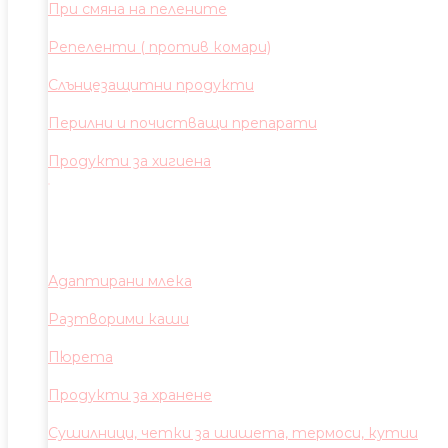
При смяна на пелените
Репеленти ( против комари)
Слънцезащитни продукти
Перилни и почистващи препарати
Продукти за хигиена
Адаптирани млека
Разтворими каши
Пюрета
Продукти за хранене
Сушилници, четки за шишета, термоси, кутии