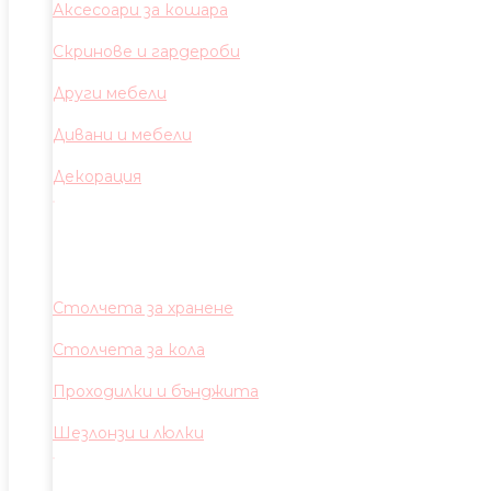
Аксесоари за кошара
Скринове и гардероби
Други мебели
Дивани и мебели
Декорация
Столчета за хранене
Столчета за кола
Проходилки и бънджита
Шезлонзи и люлки