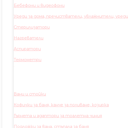
Бебефони и видеофони
Уреди за дома, пречистватели, увлажнители, уред
Стерилизатори
Нагреватели
Аспиратори
Термометри
Вани и стойки
Кофички за баня, канче за поливане, козирка
Гърнета и адаптори за тоалетна чиния
Подложки за вана, стъпала за баня