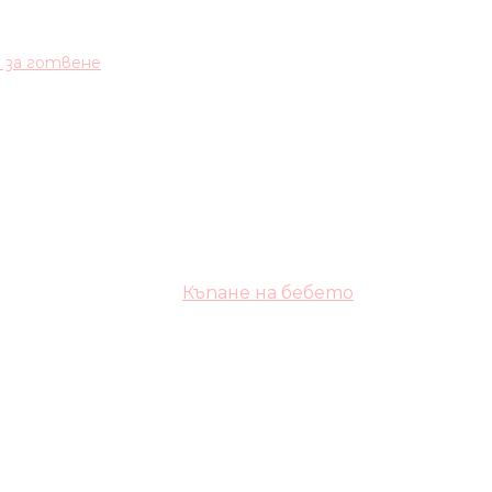
и за готвене
Къпане на бебето