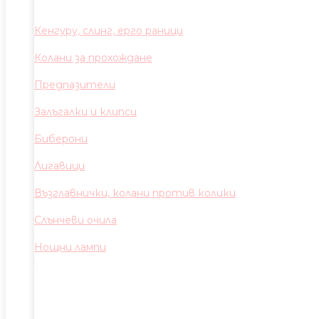
Кенгуру, слинг, ерго раници
Колани за прохождане
Предпазители
Залъгалки и клипси
Биберони
Лигавици
Възглавнички, колани против колики
Слънчеви очила
Нощни лампи