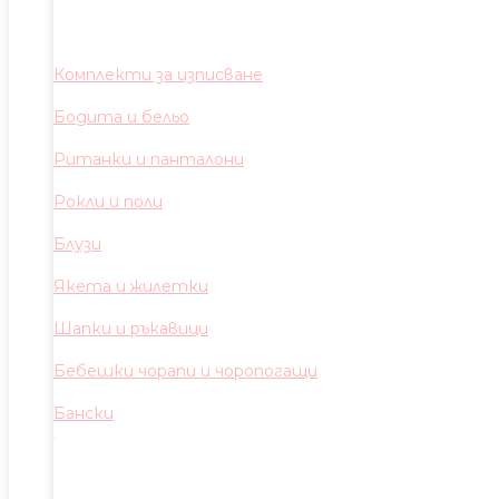
Комплекти за изписване
Бодита и бельо
Ританки и панталони
Рокли и поли
Блузи
Якета и жилетки
Шапки и ръкавици
Бебешки чорапи и чоропогащи
Бански