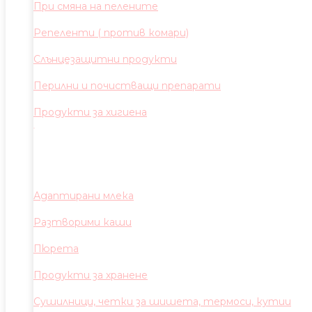
При смяна на пелените
Репеленти ( против комари)
Слънцезащитни продукти
Перилни и почистващи препарати
Продукти за хигиена
Адаптирани млека
Разтворими каши
Пюрета
Продукти за хранене
Сушилници, четки за шишета, термоси, кутии