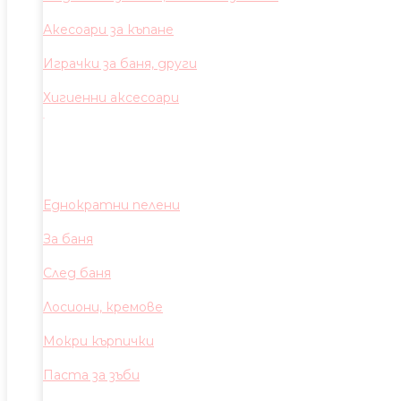
Акесоари за къпане
Играчки за баня, други
Хигиенни аксесоари
Еднократни пелени
За баня
След баня
Лосиони, кремове
Мокри кърпички
Паста за зъби