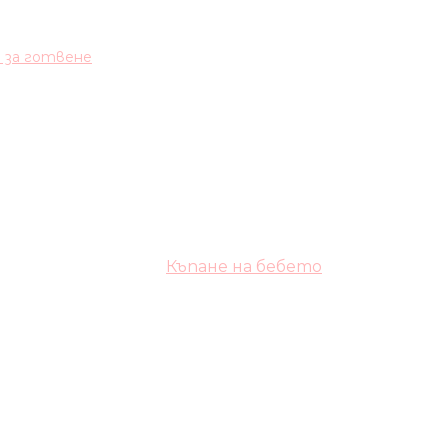
и за готвене
Къпане на бебето