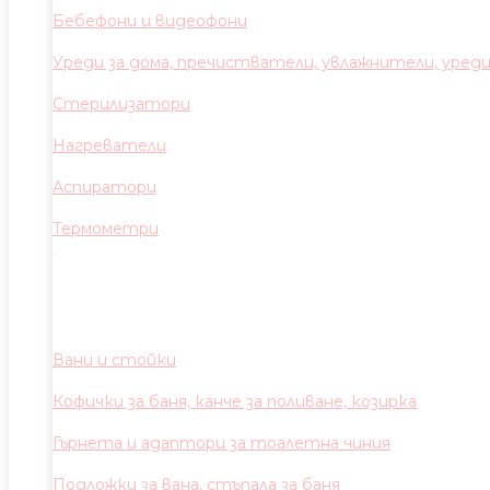
Бебефони и видеофони
Уреди за дома, пречистватели, увлажнители, уред
Стерилизатори
Нагреватели
Аспиратори
Термометри
Вани и стойки
Кофички за баня, канче за поливане, козирка
Гърнета и адаптори за тоалетна чиния
Подложки за вана, стъпала за баня