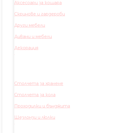
Аксесоари за кошара
Скринове и гардероби
Други мебели
Дивани и мебели
Декорация
Столчета за хранене
Столчета за кола
Проходилки и бънджита
Шезлонзи и люлки