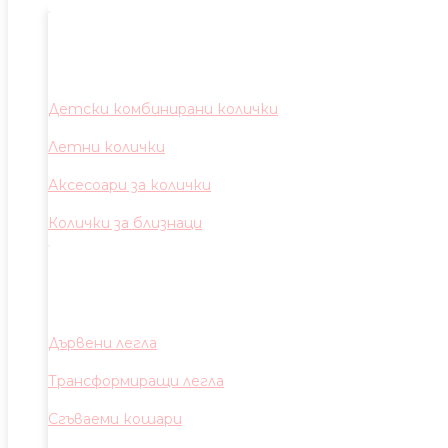
Детски комбинирани колички
Летни колички
Аксесоари за колички
Колички за близнаци
Дървени легла
Трансформиращи легла
Сгъваеми кошари