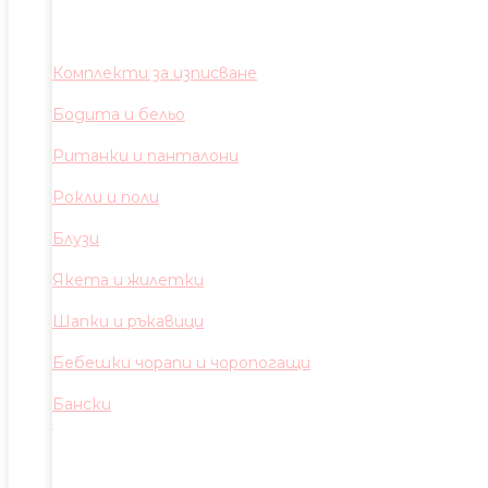
Комплекти за изписване
Бодита и бельо
Ританки и панталони
Рокли и поли
Блузи
Якета и жилетки
Шапки и ръкавици
Бебешки чорапи и чоропогащи
Бански