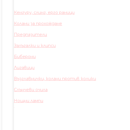
Кенгуру, слинг, ерго раници
Колани за прохождане
Предпазители
Залъгалки и клипси
Биберони
Лигавици
Възглавнички, колани против колики
Слънчеви очила
Нощни лампи