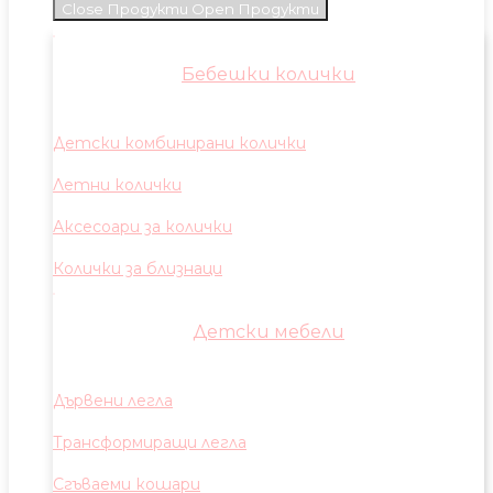
Close Продукти
Open Продукти
Бебешки колички
Детски комбинирани колички
Летни колички
Аксесоари за колички
Колички за близнаци
Детски мебели
Дървени легла
Трансформиращи легла
Сгъваеми кошари