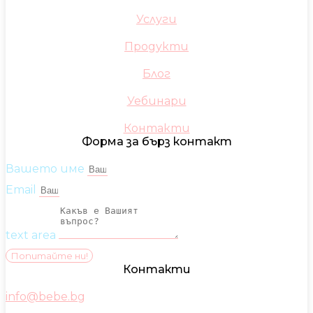
Услуги
Продукти
Блог
Уебинари
Контакти
Форма за бърз контакт
Вашето име
Email
text area
Попитайте ни!
Контакти
info@bebe.bg