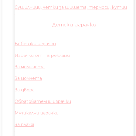
Сушилници, четки за шишета, термоси, кутии
Детски играчки
Бебешки играчки
Играчки от ТВ реклами
За момичета
За момчета
За двора
Образователни играчки
Музикални играчки
За плажа