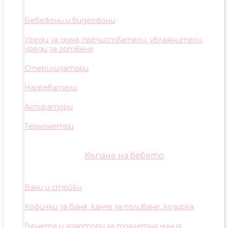
Бебефони и видеофони
Уреди за дома, пречистватели, увлажнители,
уреди за готвене
Стерилизатори
Нагреватели
Аспиратори
Термометри
Къпане на бебето
Вани и стойки
Кофички за баня, канче за поливане, козирка
Гърнета и адаптори за тоалетна чиния