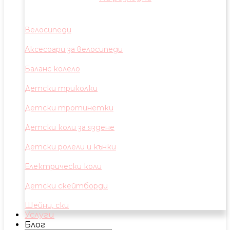
Велосипеди
Аксесоари за велосипеди
Баланс колело
Детски триколки
Детски тротинетки
Детски коли за яздене
Детски ролели и кънки
Електрически коли
Детски скейтборди
Шейни, ски
Услуги
Блог