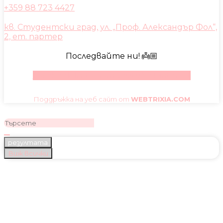
+359 88 723 4427
кв. Студентски град, ул. „Проф. Александър Фол“,
2, ет. партер
Последвайте ни! 👼🏼
Facebook
Instagram
Youtube
Pinterest
Поддръжка на уеб сайт от
WEBTRIXIA.COM
резултата
Виж всички