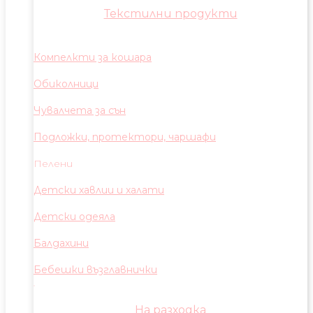
Текстилни продукти
Компелкти за кошара
Обиколници
Чувалчета за сън
Подложки, протектори, чаршафи
Пелени
Детски хавлии и халати
Детски одеяла
Балдахини
Бебешки възглавнички
На разходка