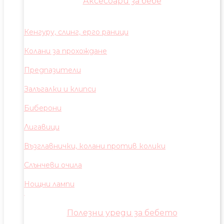
Аксесоари за бебе
Кенгуру, слинг, ерго раници
Колани за прохождане
Предпазители
Залъгалки и клипси
Биберони
Лигавици
Възглавнички, колани против колики
Слънчеви очила
Нощни лампи
Полезни уреди за бебето