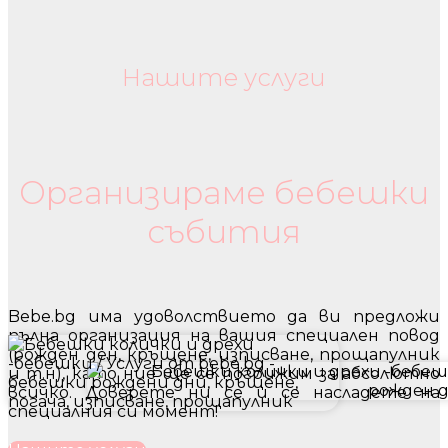
Нашите услуги
Бебешки колички и дрехи
Организираме бебешки
събития
Bebe.bg има удоволствието да ви предложи
пълна организация на вашия специален повод
(рожден ден, кръщене, изписване, прощапулник
и т.н), като ние ще се погрижим за абсолютно
всичко. Доверете ни се и се насладете на
специалния си момент!