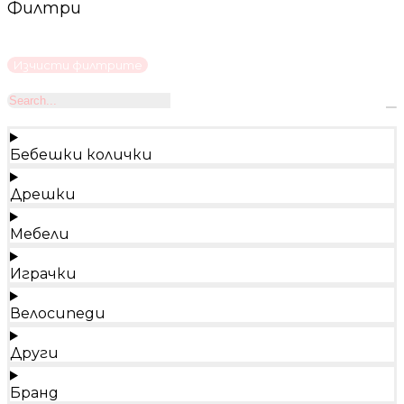
Филтри
Изчисти филтрите
Бебешки колички
Дрешки
Мебели
Играчки
Велосипеди
Други
Бранд