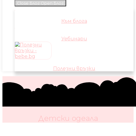
Close Блог
Open Блог
Към блога
Уебинари
Полезни връзки
Детски одеaла