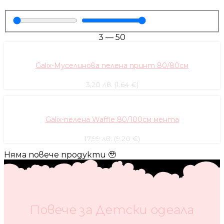
3
—
50
Galix-Муселинова пелена принт 80/80см
3,20 лв. (1.64 €)
Galix-пелена Waffle 80/100см мента
17,99 лв. (9.20 €)
Няма повече продукти 🥹
Повече за Детски одеaла