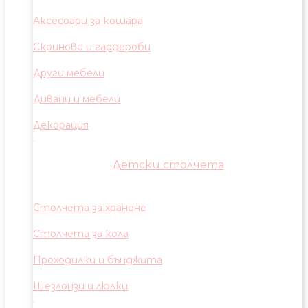
Аксесоари за кошара
Скринове и гардероби
Други мебели
Дивани и мебели
Декорация
Детски столчета
Столчета за хранене
Столчета за кола
Проходилки и бънджита
Шезлонзи и люлки