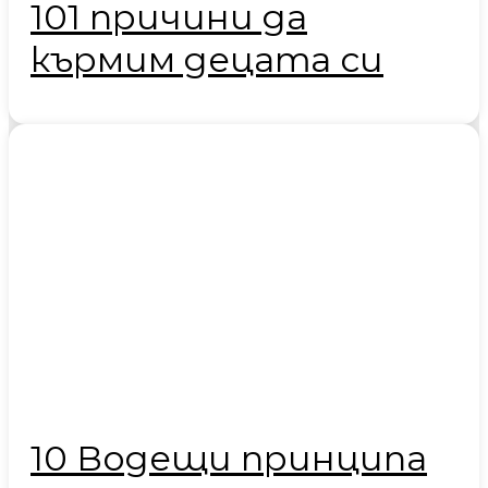
101 причини да
кърмим децата си
10 Водещи принципа