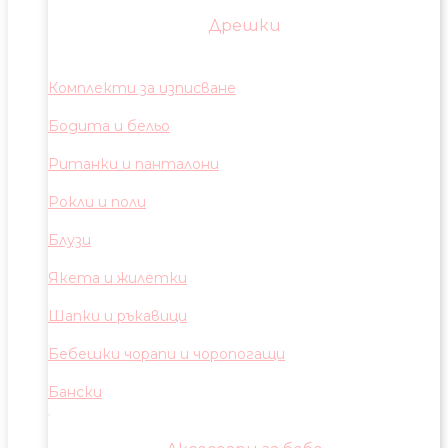
Дрешки
Комплекти за изписване
Бодита и бельо
Ританки и панталони
Рокли и поли
Блузи
Якета и жилетки
Шапки и ръкавици
Бебешки чорапи и чоропогащи
Бански