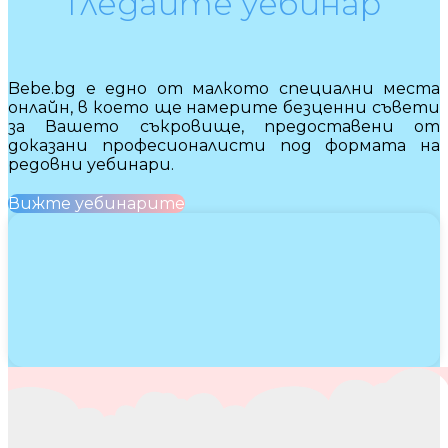
Гледайте уебинар
Bebe.bg е едно от малкото специални места
онлайн, в което ще намерите безценни съвети
за Вашето съкровище, предоставени от
доказани професионалисти под формата на
редовни уебинари.
Вижте уебинарите