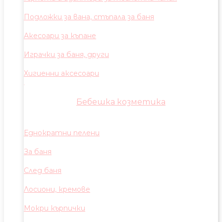
Подложки за вана, стъпала за баня
Акесоари за къпане
Играчки за баня, други
Хигиенни аксесоари
Бебешка козметика
Еднократни пелени
За баня
След баня
Лосиони, кремове
Мокри кърпички