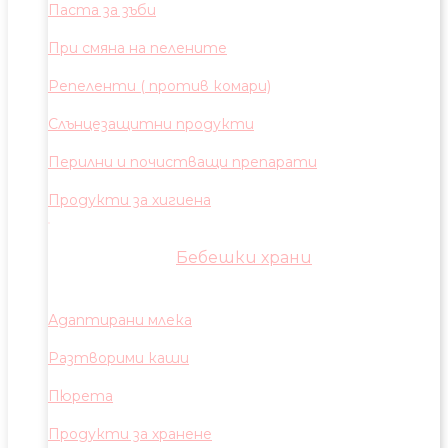
Паста за зъби
При смяна на пелените
Репеленти ( против комари)
Слънцезащитни продукти
Перилни и почистващи препарати
Продукти за хигиена
Бебешки храни
Адаптирани млека
Разтворими каши
Пюрета
Продукти за хранене