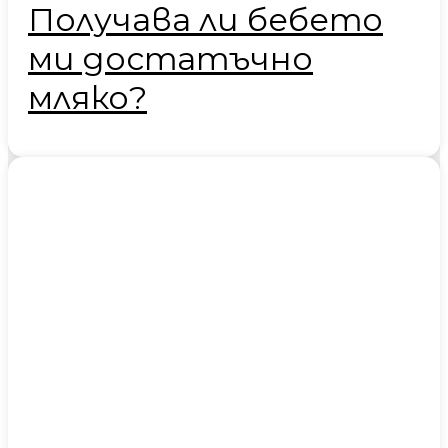
Получава ли бебето
ми достатъчно
мляко?