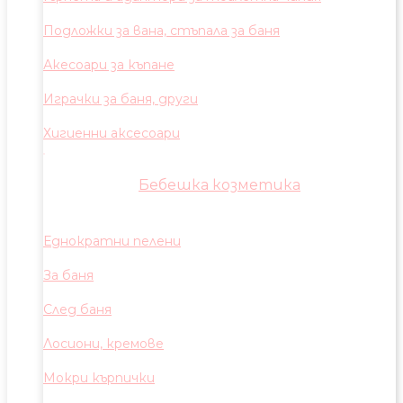
Подложки за вана, стъпала за баня
Акесоари за къпане
Играчки за баня, други
Хигиенни аксесоари
Бебешка козметика
Еднократни пелени
За баня
След баня
Лосиони, кремове
Мокри кърпички