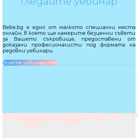
Гледайте уебинар
Bebe.bg е едно от малкото специални места
онлайн, в което ще намерите безценни съвети
за Вашето съкровище, предоставени от
доказани професионалисти под формата на
редовни уебинари.
Вижте уебинарите