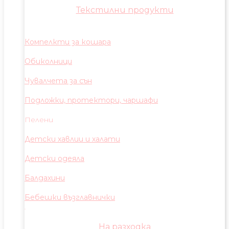
Текстилни продукти
Компелкти за кошара
Обиколници
Чувалчета за сън
Подложки, протектори, чаршафи
Пелени
Детски хавлии и халати
Детски одеяла
Балдахини
Бебешки възглавнички
На разходка