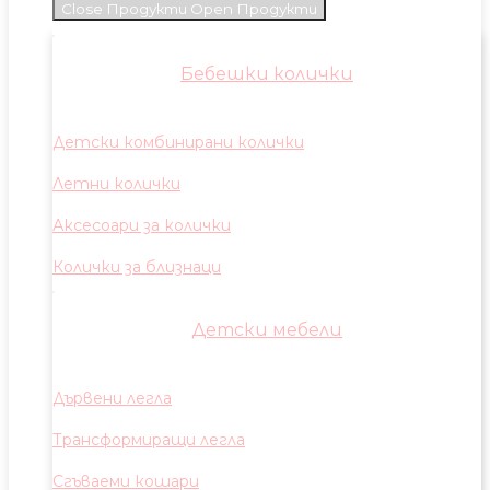
Close Продукти
Open Продукти
Бебешки колички
Детски комбинирани колички
Летни колички
Аксесоари за колички
Колички за близнаци
Детски мебели
Дървени легла
Трансформиращи легла
Сгъваеми кошари