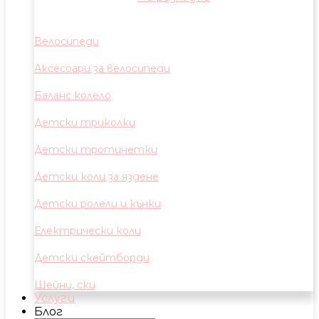
Велосипеди
Аксесоари за велосипеди
Баланс колело
Детски триколки
Детски тротинетки
Детски коли за яздене
Детски ролели и кънки
Електрически коли
Детски скейтборди
Шейни, ски
Услуги
Блог