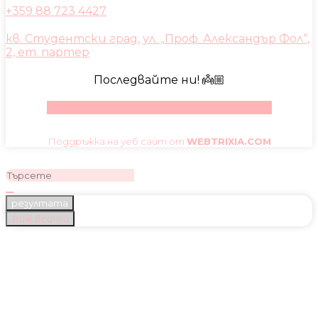
+359 88 723 4427
кв. Студентски град, ул. „Проф. Александър Фол“,
2, ет. партер
Последвайте ни! 👼🏼
Facebook
Instagram
Youtube
Pinterest
Поддръжка на уеб сайт от
WEBTRIXIA.COM
резултата
Виж всички