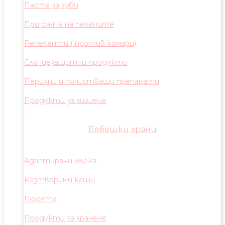
Паста за зъби
При смяна на пелените
Репеленти ( против комари)
Слънцезащитни продукти
Перилни и почистващи препарати
Продукти за хигиена
Бебешки храни
Адаптирани млека
Разтворими каши
Пюрета
Продукти за хранене