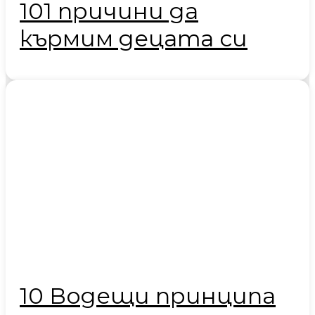
101 причини да
кърмим децата си
10 Водещи принципа