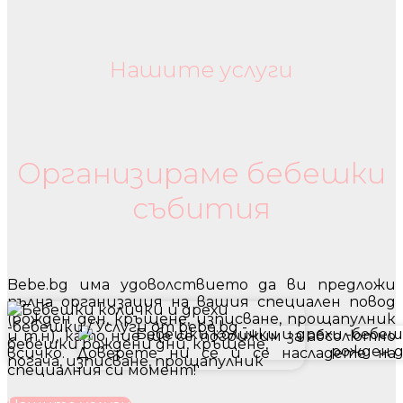
Нашите услуги
Бебешки колички и дрехи
Организираме бебешки
събития
Bebe.bg има удоволствието да ви предложи
пълна организация на вашия специален повод
(рожден ден, кръщене, изписване, прощапулник
и т.н), като ние ще се погрижим за абсолютно
всичко. Доверете ни се и се насладете на
специалния си момент!