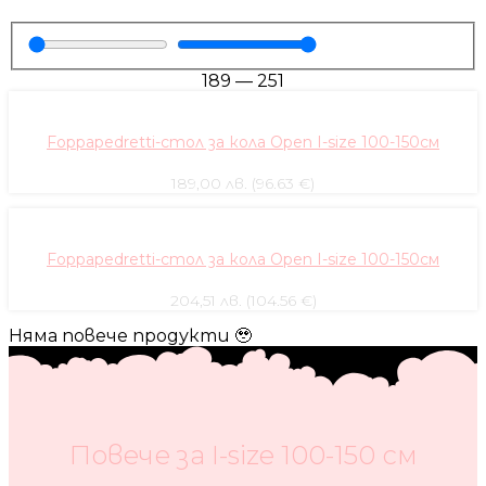
189
—
251
Foppapedretti-стол за кола Open I-size 100-150см
189,00 лв. (96.63 €)
Foppapedretti-стол за кола Open I-size 100-150см
204,51 лв. (104.56 €)
Няма повече продукти 🥹
Повече за I-size 100-150 см