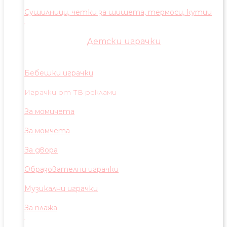
Сушилници, четки за шишета, термоси, кутии
Детски играчки
Бебешки играчки
Играчки от ТВ реклами
За момичета
За момчета
За двора
Образователни играчки
Музикални играчки
За плажа