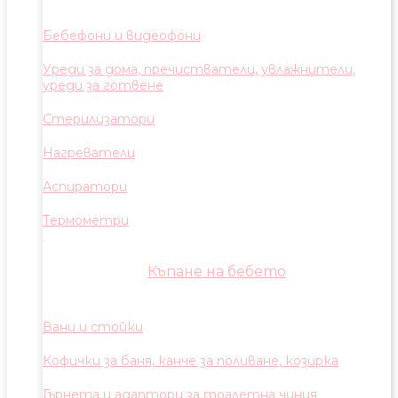
Бебефони и видеофони
Уреди за дома, пречистватели, увлажнители,
уреди за готвене
Стерилизатори
Нагреватели
Аспиратори
Термометри
Къпане на бебето
Вани и стойки
Кофички за баня, канче за поливане, козирка
Гърнета и адаптори за тоалетна чиния