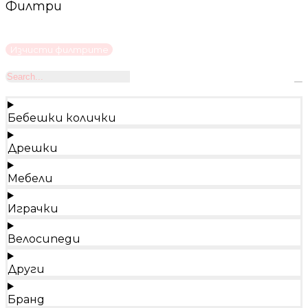
Филтри
Изчисти филтрите
Бебешки колички
Дрешки
Мебели
Играчки
Велосипеди
Други
Бранд