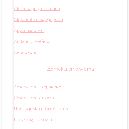
Аксесоари за кошара
Скринове и гардероби
Други мебели
Дивани и мебели
Декорация
Детски столчета
Столчета за хранене
Столчета за кола
Проходилки и бънджита
Шезлонзи и люлки