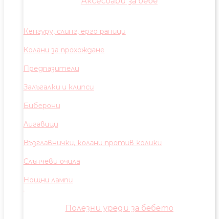
Аксесоари за бебе
Кенгуру, слинг, ерго раници
Колани за прохождане
Предпазители
Залъгалки и клипси
Биберони
Лигавици
Възглавнички, колани против колики
Слънчеви очила
Нощни лампи
Полезни уреди за бебето