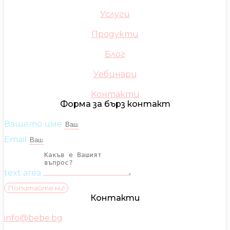
Услуги
Продукти
Блог
Уебинари
Контакти
Форма за бърз контакт
Вашето име
Email
text area
Попитайте ни!
Контакти
info@bebe.bg