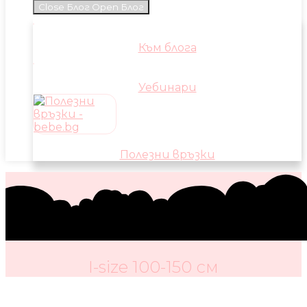
Close Блог
Open Блог
Към блога
Уебинари
Полезни връзки
I-size 100-150 см