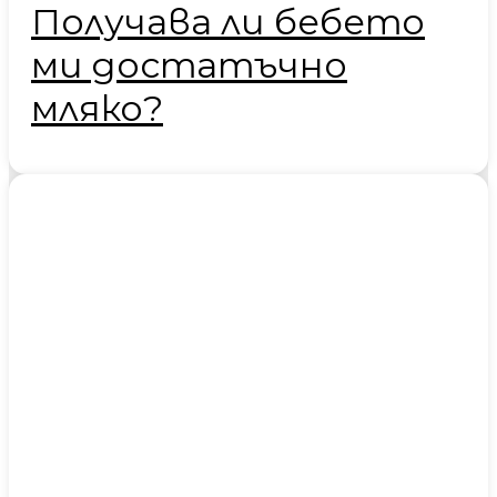
Получава ли бебето
ми достатъчно
мляко?