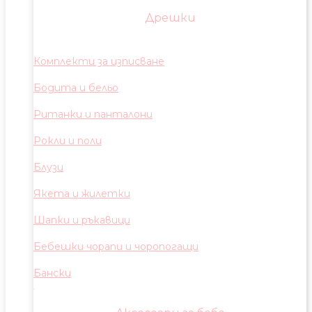
Дрешки
Комплекти за изписване
Бодита и бельо
Ританки и панталони
Рокли и поли
Блузи
Якета и жилетки
Шапки и ръкавици
Бебешки чорапи и чоропогащи
Бански