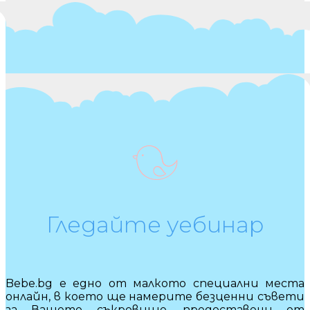
Гледайте уебинар
Bebe.bg е едно от малкото специални места
онлайн, в което ще намерите безценни съвети
за Вашето съкровище, предоставени от