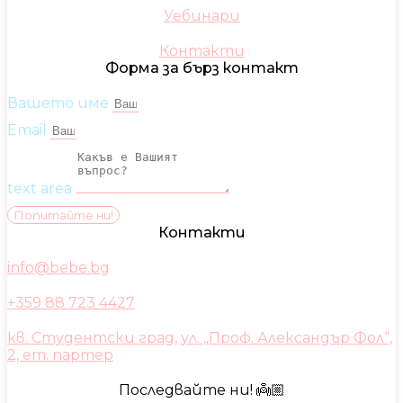
Уебинари
Контакти
Форма за бърз контакт
Вашето име
Email
text area
Попитайте ни!
Контакти
info@bebe.bg
+359 88 723 4427
кв. Студентски град, ул. „Проф. Александър Фол“,
2, ет. партер
Последвайте ни! 👼🏼