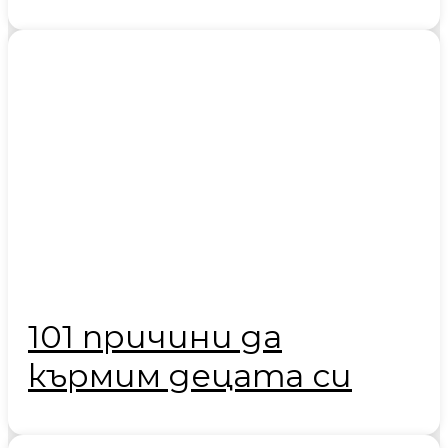
101 причини да
кърмим децата си