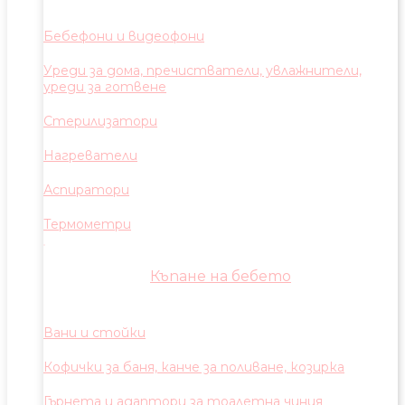
Бебефони и видеофони
Уреди за дома, пречистватели, увлажнители,
уреди за готвене
Стерилизатори
Нагреватели
Аспиратори
Термометри
Къпане на бебето
Вани и стойки
Кофички за баня, канче за поливане, козирка
Гърнета и адаптори за тоалетна чиния