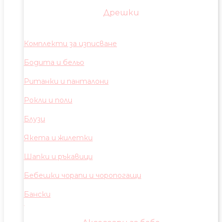
Дрешки
Комплекти за изписване
Бодита и бельо
Ританки и панталони
Рокли и поли
Блузи
Якета и жилетки
Шапки и ръкавици
Бебешки чорапи и чоропогащи
Бански