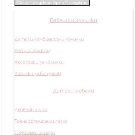
Close Продукти
Open Продукти
Бебешки колички
Детски комбинирани колички
Летни колички
Аксесоари за колички
Колички за близнаци
Детски мебели
Дървени легла
Трансформиращи легла
Сгъваеми кошари