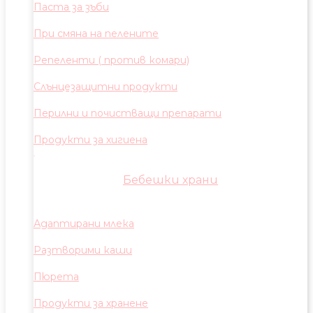
Паста за зъби
При смяна на пелените
Репеленти ( против комари)
Слънцезащитни продукти
Перилни и почистващи препарати
Продукти за хигиена
Бебешки храни
Адаптирани млека
Разтворими каши
Пюрета
Продукти за хранене