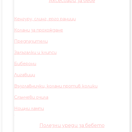
Аксесоари за бебе
Кенгуру, слинг, ерго раници
Колани за прохождане
Предпазители
Залъгалки и клипси
Биберони
Лигавици
Възглавнички, колани против колики
Слънчеви очила
Нощни лампи
Полезни уреди за бебето