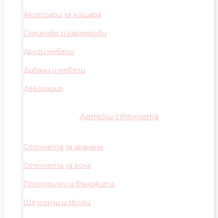
Аксесоари за кошара
Скринове и гардероби
Други мебели
Дивани и мебели
Декорация
Детски столчета
Столчета за хранене
Столчета за кола
Проходилки и бънджита
Шезлонзи и люлки