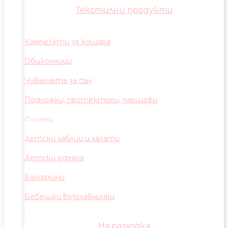
Текстилни продукти
Компелкти за кошара
Обиколници
Чувалчета за сън
Подложки, протектори, чаршафи
Пелени
Детски хавлии и халати
Детски одеяла
Балдахини
Бебешки възглавнички
На разходка