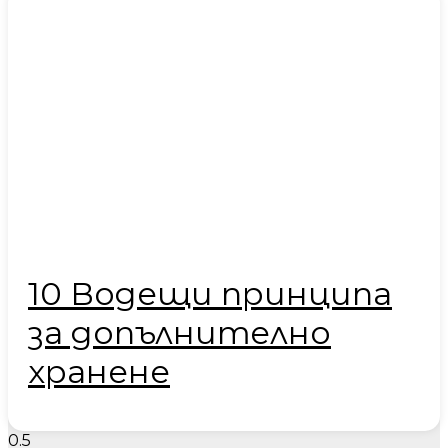
10 Водещи принципа
за допълнително
хранене