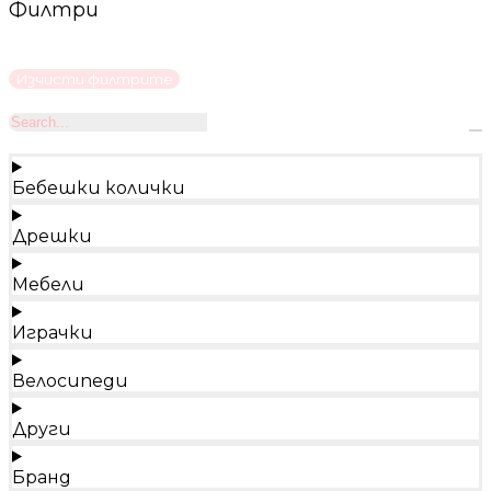
Филтри
Изчисти филтрите
Бебешки колички
Дрешки
Мебели
Играчки
Велосипеди
Други
Бранд