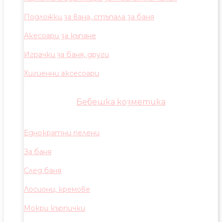
Подложки за вана, стъпала за баня
Акесоари за къпане
Играчки за баня, други
Хигиенни аксесоари
Бебешка козметика
Еднократни пелени
За баня
След баня
Лосиони, кремове
Мокри кърпички