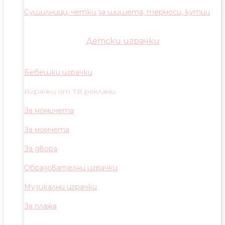
Сушилници, четки за шишета, термоси, кутии
Детски играчки
Бебешки играчки
Играчки от ТВ реклами
За момичета
За момчета
За двора
Образователни играчки
Музикални играчки
За плажа