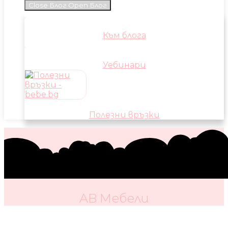
Close Блог
Open Блог
Към блога
Уебинари
Полезни връзки
AB Мебели