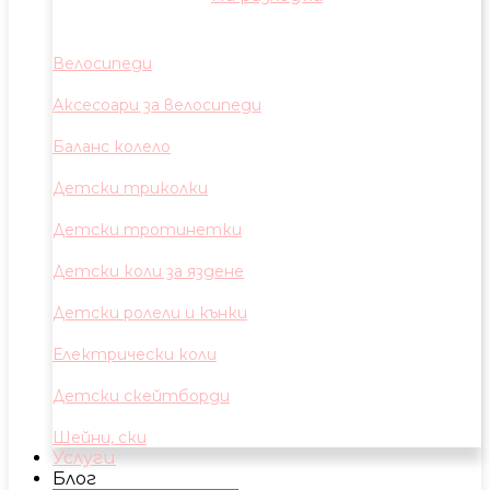
Велосипеди
Аксесоари за велосипеди
Баланс колело
Детски триколки
Детски тротинетки
Детски коли за яздене
Детски ролели и кънки
Електрически коли
Детски скейтборди
Шейни, ски
Услуги
Блог