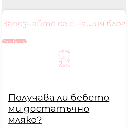
Запознайте се с нашия блог
Към блога
Получава ли бебето
ми достатъчно
мляко?