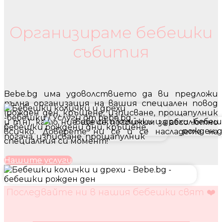
Бебешки колички и дрехи
Организираме бебешки
събития
Bebe.bg има удоволствието да ви предложи
пълна организация на вашия специален повод
(рожден ден, кръщене, изписване, прощапулник
и т.н), като ние ще се погрижим за абсолютно
всичко. Доверете ни се и се насладете на
специалния си момент!
Нашите услуги
Последвайте ни в нашия бебешки свят ❤️