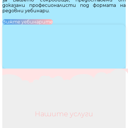
доказани професионалисти под формата на
редовни уебинари.
Вижте уебинарите
Нашите услуги