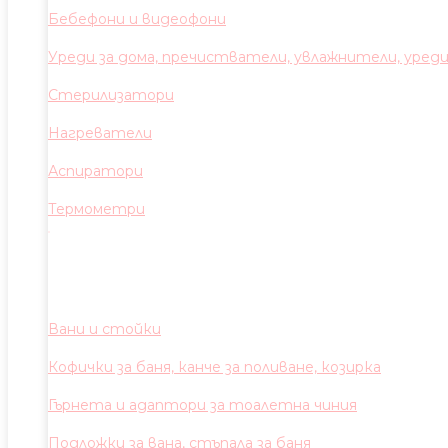
Бебефони и видеофони
Уреди за дома, пречистватели, увлажнители, уред
Стерилизатори
Нагреватели
Аспиратори
Термометри
Вани и стойки
Кофички за баня, канче за поливане, козирка
Гърнета и адаптори за тоалетна чиния
Подложки за вана, стъпала за баня