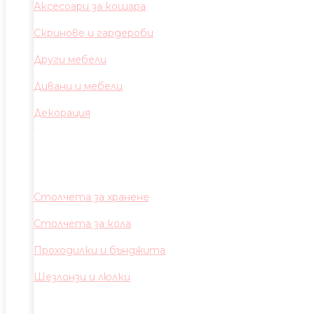
Аксесоари за кошара
Скринове и гардероби
Други мебели
Дивани и мебели
Декорация
Столчета за хранене
Столчета за кола
Проходилки и бънджита
Шезлонзи и люлки