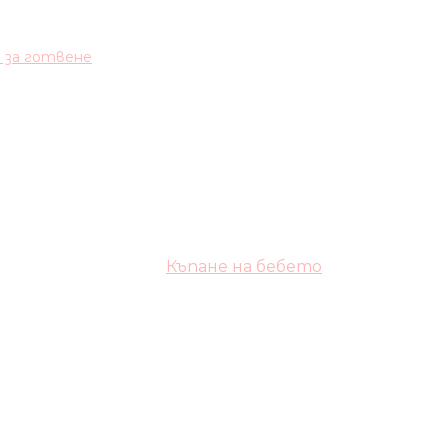
и за готвене
Къпане на бебето