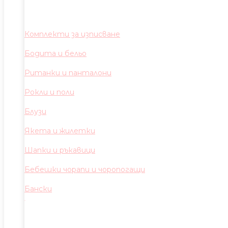
Комплекти за изписване
Бодита и бельо
Ританки и панталони
Рокли и поли
Блузи
Якета и жилетки
Шапки и ръкавици
Бебешки чорапи и чоропогащи
Бански