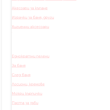
Акесоари за къпане
Играчки за баня, други
Хигиенни аксесоари
Еднократни пелени
За баня
След баня
Лосиони, кремове
Мокри кърпички
Паста за зъби