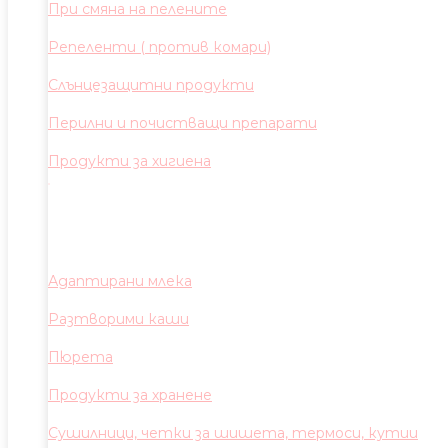
При смяна на пелените
Репеленти ( против комари)
Слънцезащитни продукти
Перилни и почистващи препарати
Продукти за хигиена
Адаптирани млека
Разтворими каши
Пюрета
Продукти за хранене
Сушилници, четки за шишета, термоси, кутии