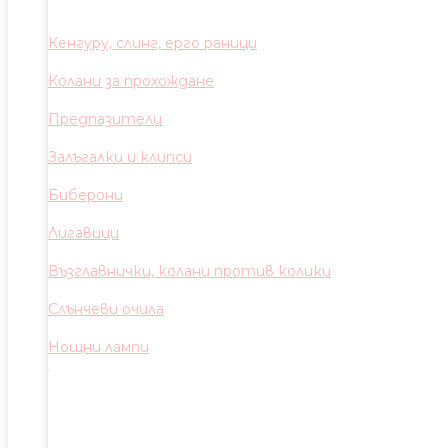
Кенгуру, слинг, ерго раници
Колани за прохождане
Предпазители
Залъгалки и клипси
Биберони
Лигавици
Възглавнички, колани против колики
Слънчеви очила
Нощни лампи