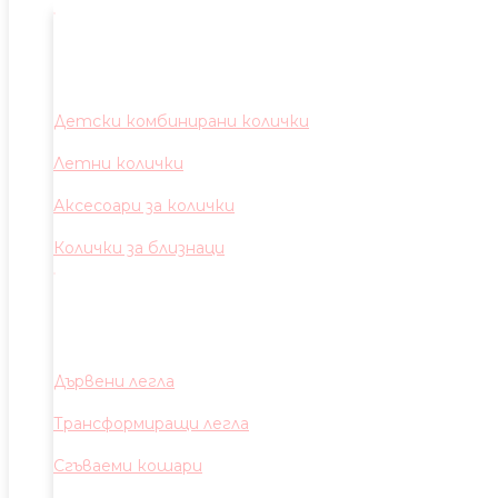
Детски комбинирани колички
Летни колички
Аксесоари за колички
Колички за близнаци
Дървени легла
Трансформиращи легла
Сгъваеми кошари