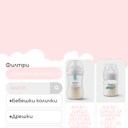
Филтри
Изчисти филтрите
Бебешки колички
AVENT –
AVENT –
ШИШЕ
ШИШЕ ЗА
NATURAL
ХРАНЕНЕ
Дрешки
RESPONS
ANTI-
E С КЛАПА
COLIC 125
AIRFREE
МЛ, С