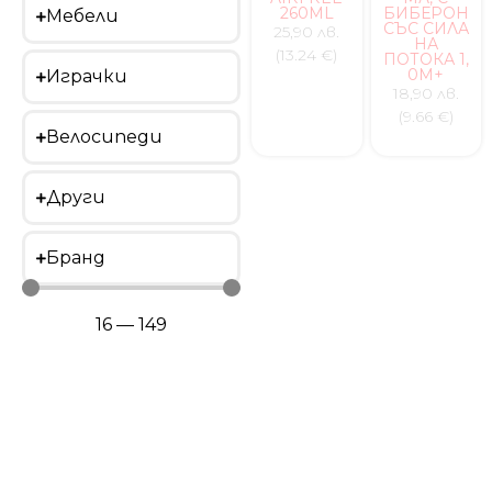
260ML
БИБЕРОН
Мебели
СЪС СИЛА
25,90 лв.
НА
(13.24 €)
ПОТОКА 1,
0М+
Играчки
18,90 лв.
(9.66 €)
Велосипеди
Други
Бранд
16
—
149