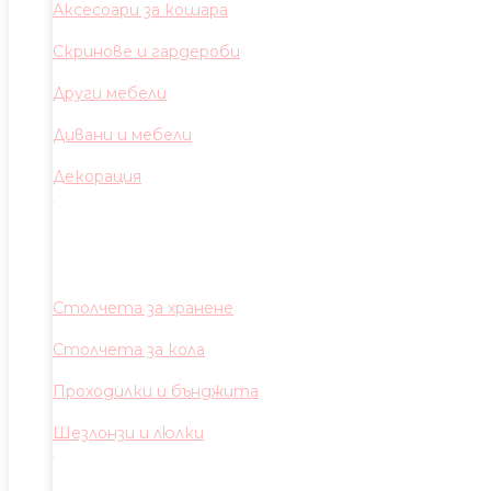
Аксесоари за кошара
Скринове и гардероби
Други мебели
Дивани и мебели
Декорация
Столчета за хранене
Столчета за кола
Проходилки и бънджита
Шезлонзи и люлки