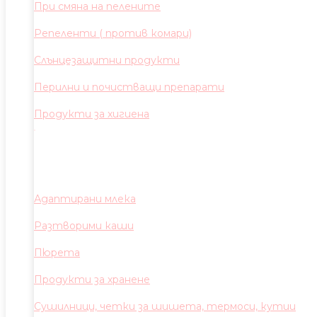
При смяна на пелените
Репеленти ( против комари)
Слънцезащитни продукти
Перилни и почистващи препарати
Продукти за хигиена
Адаптирани млека
Разтворими каши
Пюрета
Продукти за хранене
Сушилници, четки за шишета, термоси, кутии