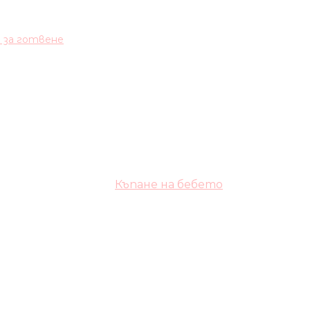
и за готвене
Къпане на бебето