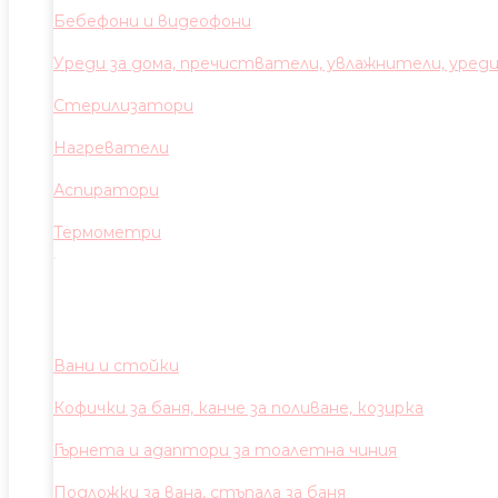
Бебефони и видеофони
Уреди за дома, пречистватели, увлажнители, уред
Стерилизатори
Нагреватели
Аспиратори
Термометри
Вани и стойки
Кофички за баня, канче за поливане, козирка
Гърнета и адаптори за тоалетна чиния
Подложки за вана, стъпала за баня