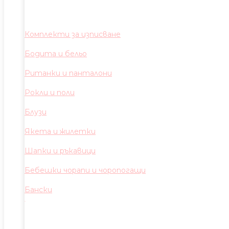
Комплекти за изписване
Бодита и бельо
Ританки и панталони
Рокли и поли
Блузи
Якета и жилетки
Шапки и ръкавици
Бебешки чорапи и чоропогащи
Бански