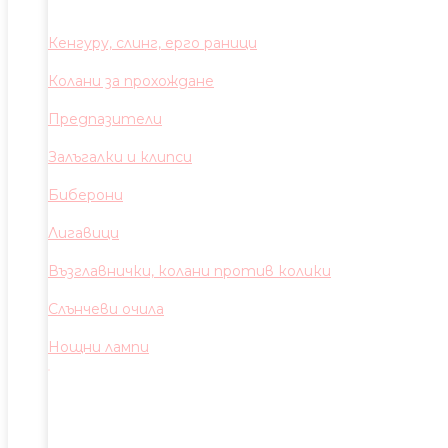
Кенгуру, слинг, ерго раници
Колани за прохождане
Предпазители
Залъгалки и клипси
Биберони
Лигавици
Възглавнички, колани против колики
Слънчеви очила
Нощни лампи