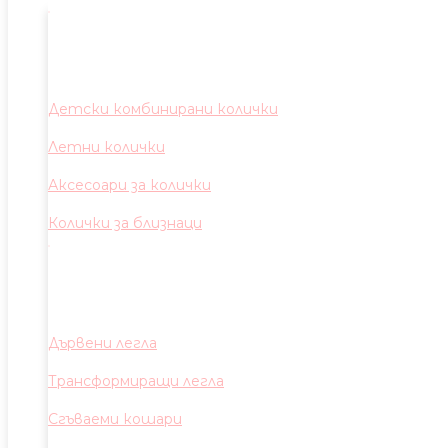
Детски комбинирани колички
Летни колички
Аксесоари за колички
Колички за близнаци
Дървени легла
Трансформиращи легла
Сгъваеми кошари