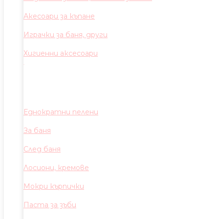
Акесоари за къпане
Играчки за баня, други
Хигиенни аксесоари
Еднократни пелени
За баня
След баня
Лосиони, кремове
Мокри кърпички
Паста за зъби