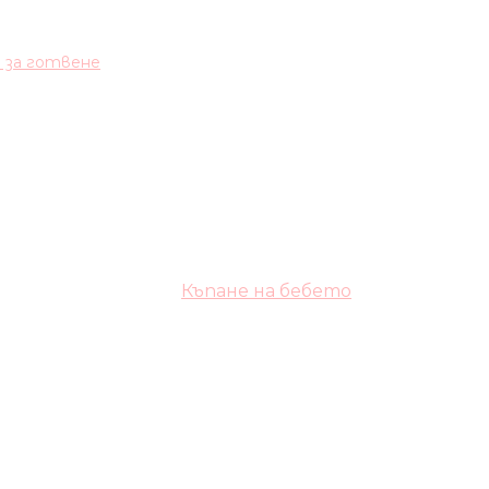
и за готвене
Къпане на бебето