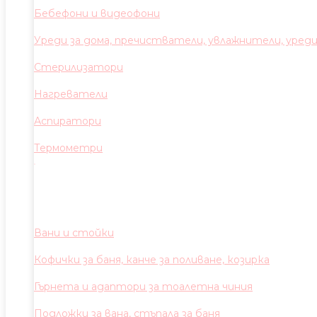
Бебефони и видеофони
Уреди за дома, пречистватели, увлажнители, уред
Стерилизатори
Нагреватели
Аспиратори
Термометри
Вани и стойки
Кофички за баня, канче за поливане, козирка
Гърнета и адаптори за тоалетна чиния
Подложки за вана, стъпала за баня