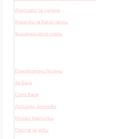
Акесоари за къпане
Играчки за баня, други
Хигиенни аксесоари
Еднократни пелени
За баня
След баня
Лосиони, кремове
Мокри кърпички
Паста за зъби