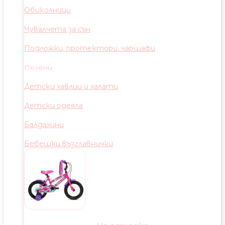
Обиколници
Чувалчета за сън
Подложки, протектори, чаршафи
Пелени
Детски хавлии и халати
Детски одеяла
Балдахини
Бебешки възглавнички