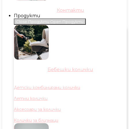
Контакти
Продукти
Close Продукти
Open Продукти
Бебешки колички
Детски комбинирани колички
Летни колички
Аксесоари за колички
Колички за близнаци