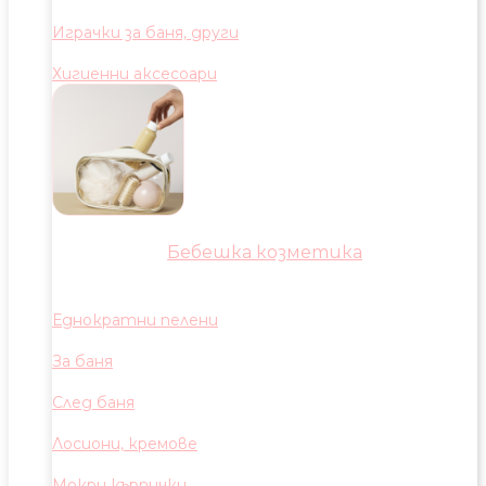
Играчки за баня, други
Хигиенни аксесоари
Бебешка козметика
Еднократни пелени
За баня
След баня
Лосиони, кремове
Мокри кърпички