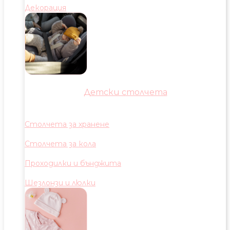
Декорация
Детски столчета
Столчета за хранене
Столчета за кола
Проходилки и бънджита
Шезлонзи и люлки