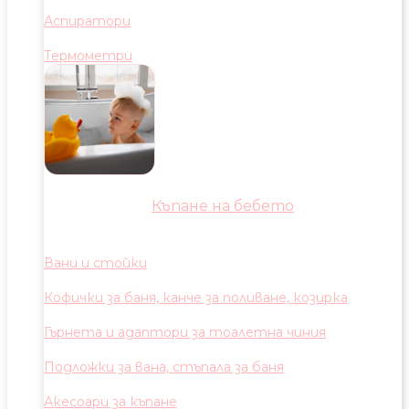
Аспиратори
Термометри
Къпане на бебето
Вани и стойки
Кофички за баня, канче за поливане, козирка
Гърнета и адаптори за тоалетна чиния
Подложки за вана, стъпала за баня
Акесоари за къпане