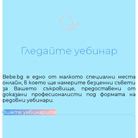
Гледайте уебинар
Bebe.bg е едно от малкото специални места
онлайн, в което ще намерите безценни съвети
за Вашето съкровище, предоставени от
доказани професионалисти под формата на
редовни уебинари.
Вижте уебинарите