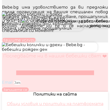
Bebe.bg има удоволствието да ви предложи
пълна организация на вашия специален повод
(рожден ден, кръщене, изписване, прощапулник
и т.н), като ние ще се погрижим за абсолютно
всичко. Доверете ни се и се насладете на
специалния си момент!
Нашите услуги
Последвайте ни в нашия бебешки свят ❤️
Facebook
Instagram
Youtube
Pinterest
Email
Запишете се
Политики на сайта
Общи условия и политики на платформата