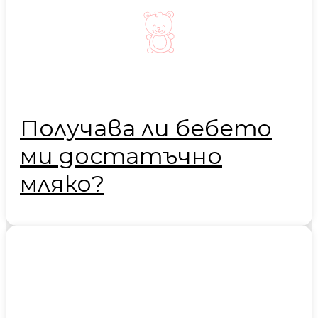
Получава ли бебето
ми достатъчно
мляко?