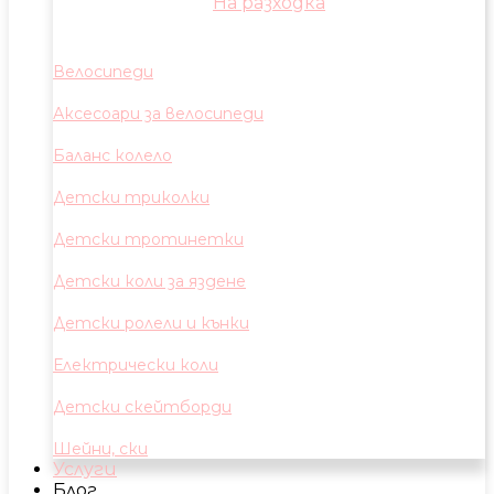
На разходка
Велосипеди
Аксесоари за велосипеди
Баланс колело
Детски триколки
Детски тротинетки
Детски коли за яздене
Детски ролели и кънки
Електрически коли
Детски скейтборди
Шейни, ски
Услуги
Блог