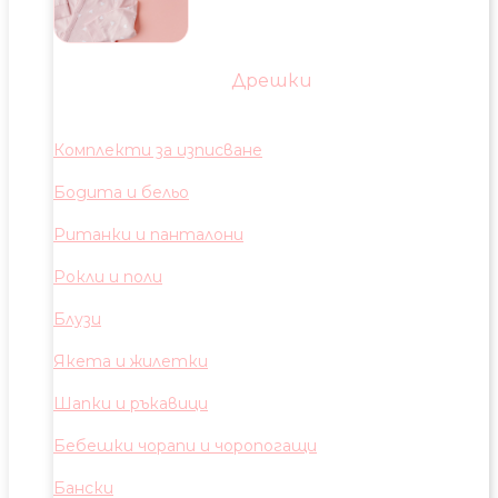
Дрешки
Комплекти за изписване
Бодита и бельо
Ританки и панталони
Рокли и поли
Блузи
Якета и жилетки
Шапки и ръкавици
Бебешки чорапи и чоропогащи
Бански