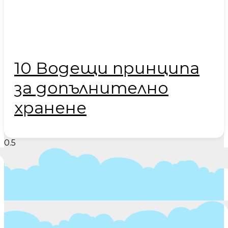
10 Водещи принципа
за допълнително
хранене