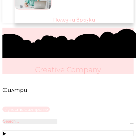
Полезни връзки
Creative Company
Филтри
Изчисти филтрите