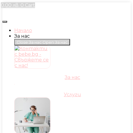
Skip
0,00
лв.
0
Cart
to
content
Начало
За нас
Close За нас
Open За нас
За нас
Услуги