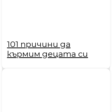
101 причини да
кърмим децата си