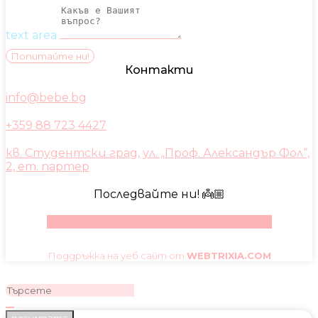
text area
Попитайте ни!
Контакти
info@bebe.bg
+359 88 723 4427
кв. Студентски град, ул. „Проф. Александър Фол“,
2, ет. партер
Последвайте ни! 👼🏼
Facebook
Instagram
Youtube
Pinterest
Поддръжка на уеб сайт от
WEBTRIXIA.COM
резултата