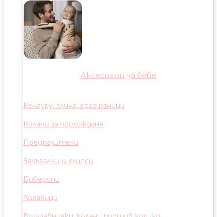
Аксесоари за бебе
Кенгуру, слинг, ерго раници
Колани за прохождане
Предпазители
Залъгалки и клипси
Биберони
Лигавици
Възглавнички, колани против колики