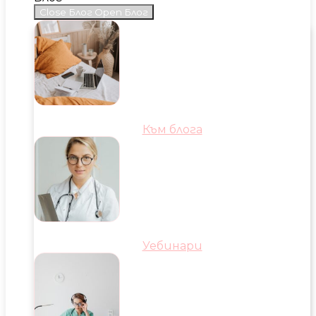
Close Блог
Open Блог
Към блога
Уебинари