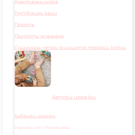
Адаптирани млека
Разтворими каши
Пюрета
Продукти за хранене
Сушилници, четки за шишета, термоси, кутии
Детски играчки
Бебешки играчки
Играчки от ТВ реклами