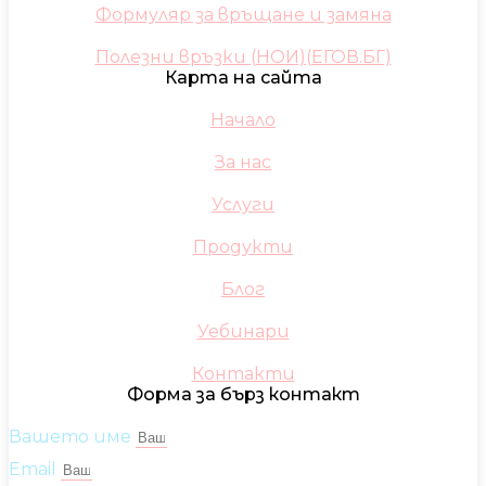
Формуляр за връщане и замяна
Полезни връзки (НОИ)(ЕГОВ.БГ)
Карта на сайта
Начало
За нас
Услуги
Продукти
Блог
Уебинари
Контакти
Форма за бърз контакт
Вашето име
Email