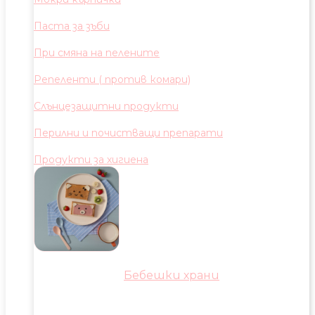
Паста за зъби
При смяна на пелените
Репеленти ( против комари)
Слънцезащитни продукти
Перилни и почистващи препарати
Продукти за хигиена
Бебешки храни