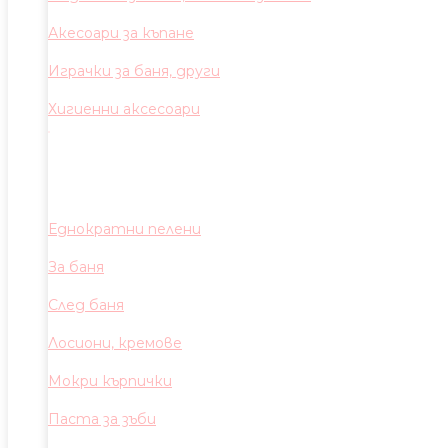
Акесоари за къпане
Играчки за баня, други
Хигиенни аксесоари
Еднократни пелени
За баня
След баня
Лосиони, кремове
Мокри кърпички
Паста за зъби