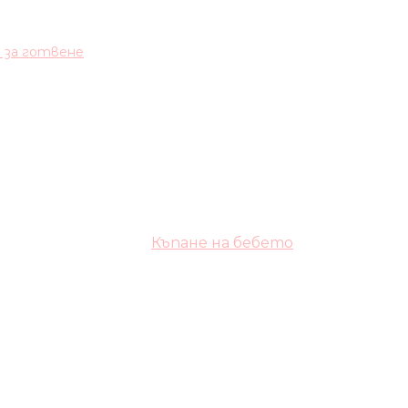
и за готвене
Къпане на бебето