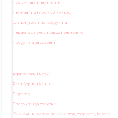
При смяна на пелените
Репеленти ( против комари)
Слънцезащитни продукти
Перилни и почистващи препарати
Продукти за хигиена
Адаптирани млека
Разтворими каши
Пюрета
Продукти за хранене
Сушилници, четки за шишета, термоси, кутии