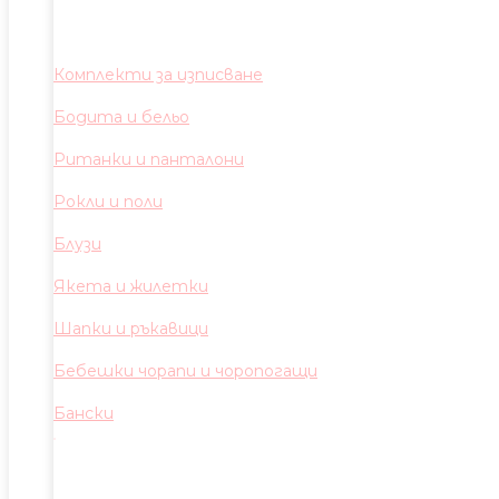
Комплекти за изписване
Бодита и бельо
Ританки и панталони
Рокли и поли
Блузи
Якета и жилетки
Шапки и ръкавици
Бебешки чорапи и чоропогащи
Бански