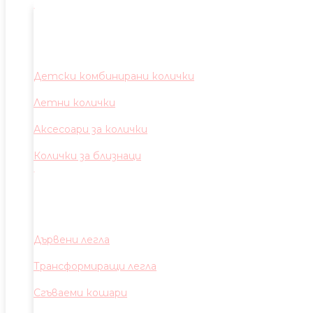
Детски комбинирани колички
Летни колички
Аксесоари за колички
Колички за близнаци
Дървени легла
Трансформиращи легла
Сгъваеми кошари