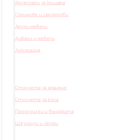
Аксесоари за кошара
Скринове и гардероби
Други мебели
Дивани и мебели
Декорация
Столчета за хранене
Столчета за кола
Проходилки и бънджита
Шезлонзи и люлки