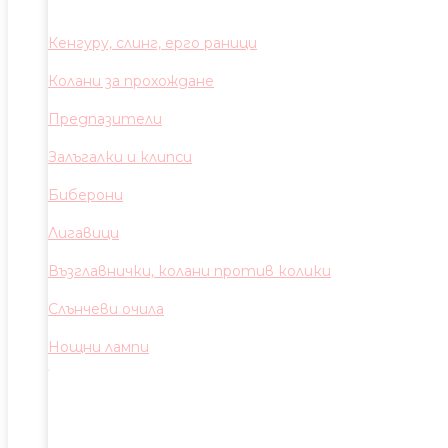
Кенгуру, слинг, ерго раници
Колани за прохождане
Предпазители
Залъгалки и клипси
Биберони
Лигавици
Възглавнички, колани против колики
Слънчеви очила
Нощни лампи