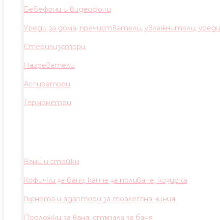
Бебефони и видеофони
Уреди за дома, пречистватели, увлажнители, уред
Стерилизатори
Нагреватели
Аспиратори
Термометри
Вани и стойки
Кофички за баня, канче за поливане, козирка
Гърнета и адаптори за тоалетна чиния
Подложки за вана, стъпала за баня