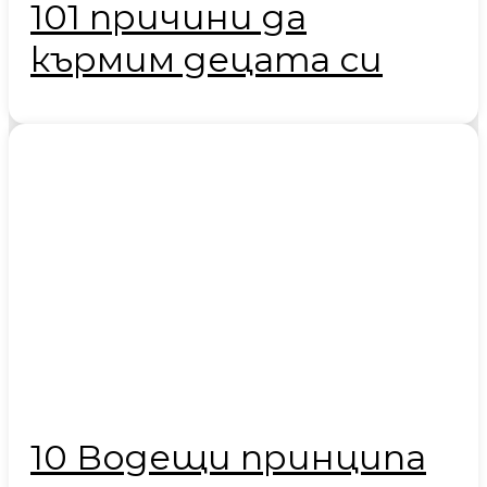
101 причини да
кърмим децата си
10 Водещи принципа