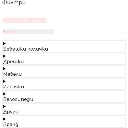
Филтри
Изчисти филтрите
Бебешки колички
Дрешки
Мебели
Играчки
Велосипеди
Други
Бранд