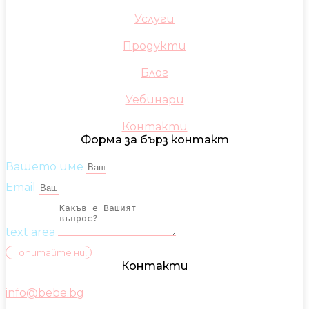
Услуги
Продукти
Блог
Уебинари
Контакти
Форма за бърз контакт
Вашето име
Email
text area
Попитайте ни!
Контакти
info@bebe.bg