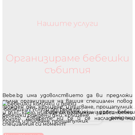
Нашите услуги
Бебешки колички и дрехи
Организираме бебешки
събития
Bebe.bg има удоволствието да ви предложи
пълна организация на вашия специален повод
(рожден ден, кръщене, изписване, прощапулник
и т.н), като ние ще се погрижим за абсолютно
всичко. Доверете ни се и се насладете на
специалния си момент!