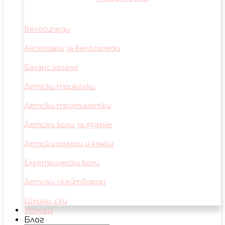
Велосипеди
Аксесоари за велосипеди
Баланс колело
Детски триколки
Детски тротинетки
Детски коли за яздене
Детски ролели и кънки
Електрически коли
Детски скейтборди
Шейни, ски
Услуги
Блог