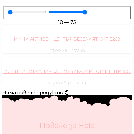
18
—
75
МИНИ АКТИВЕН ЦЕНТЪР ВЕСЕЛИЯТ КИТ E268
23,00 лв. (11.76 €)
МИНИ РАБОТИЛНИЧКА С МУЗИКА И ИНСТУМЕНТИ 907
75,00 лв. (38.35 €)
Няма повече продукти 🥹
Повече за Hola