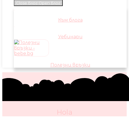
Close Блог
Open Блог
Към блога
Уебинари
Полезни връзки
Hola