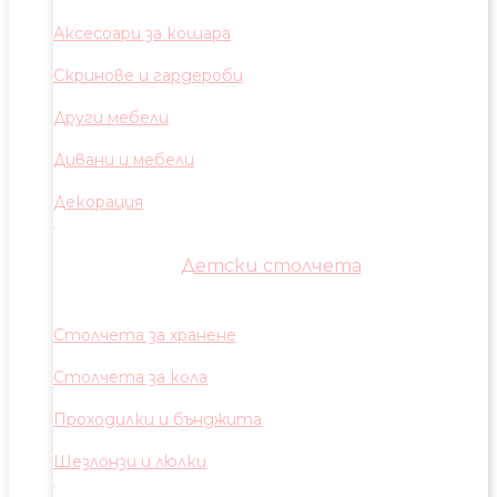
Аксесоари за кошара
Скринове и гардероби
Други мебели
Дивани и мебели
Декорация
Детски столчета
Столчета за хранене
Столчета за кола
Проходилки и бънджита
Шезлонзи и люлки