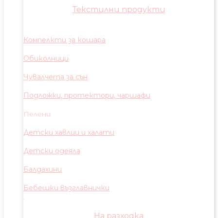
Текстилни продукти
Компелкти за кошара
Обиколници
Чувалчета за сън
Подложки, протектори, чаршафи
Пелени
Детски хавлии и халати
Детски одеяла
Балдахини
Бебешки възглавнички
На разходка