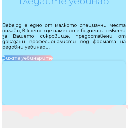
Гледайте уебинар
Bebe.bg е едно от малкото специални места
онлайн, в което ще намерите безценни съвети
за Вашето съкровище, предоставени от
доказани професионалисти под формата на
редовни уебинари.
Вижте уебинарите