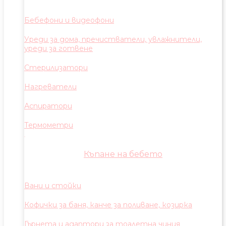
Бебефони и видеофони
Уреди за дома, пречистватели, увлажнители,
уреди за готвене
Стерилизатори
Нагреватели
Аспиратори
Термометри
Къпане на бебето
Вани и стойки
Кофички за баня, канче за поливане, козирка
Гърнета и адаптори за тоалетна чиния