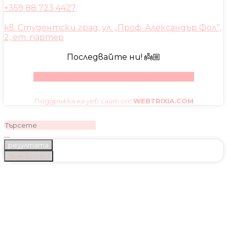
+359 88 723 4427
кв. Студентски град, ул. „Проф. Александър Фол“,
2, ет. партер
Последвайте ни! 👼🏼
Facebook
Instagram
Youtube
Pinterest
Поддръжка на уеб сайт от
WEBTRIXIA.COM
резултата
Виж всички