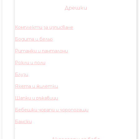
Дрешки
Комплекти за изписване
Бодита и бельо
Ританки и панталони
Рокли и поли
Блузи
Якета и жилетки
Шапки и ръкавици
Бебешки чорапи и чоропогащи
Бански