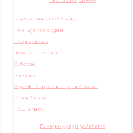
Аксесоари за бебе
Кенгуру, слинг, ерго раници
Колани за прохождане
Предпазители
Залъгалки и клипси
Биберони
Лигавици
Възглавнички, колани против колики
Слънчеви очила
Нощни лампи
Полезни уреди за бебето