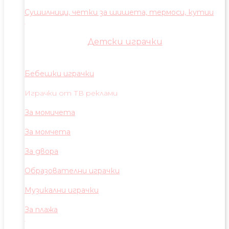
Сушилници, четки за шишета, термоси, кутии
Детски играчки
Бебешки играчки
Играчки от ТВ реклами
За момичета
За момчета
За двора
Образователни играчки
Музикални играчки
За плажа