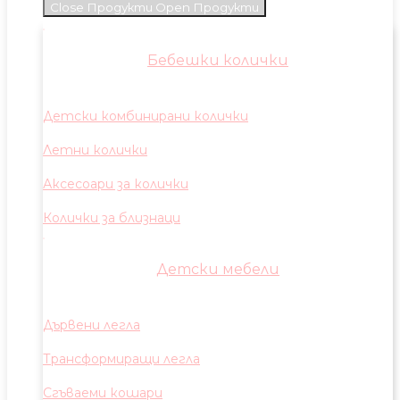
Close Продукти
Open Продукти
Бебешки колички
Детски комбинирани колички
Летни колички
Аксесоари за колички
Колички за близнаци
Детски мебели
Дървени легла
Трансформиращи легла
Сгъваеми кошари