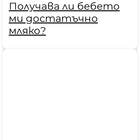
Получава ли бебето
ми достатъчно
мляко?