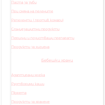
Паста за зъби
При смяна на пелените
Репеленти ( против комари)
Слънцезащитни продукти
Перилни и почистващи препарати
Продукти за хигиена
Бебешки храни
Адаптирани млека
Разтворими каши
Пюрета
Продукти за хранене