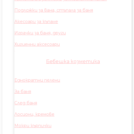
Подложки за вана, стъпала за баня
Акесоари за къпане
Играчки за баня, други
Хигиенни аксесоари
Бебешка козметика
Еднократни пелени
За баня
След баня
Лосиони, кремове
Мокри кърпички