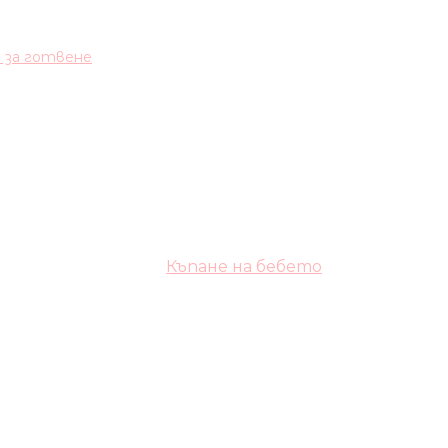
и за готвене
Къпане на бебето