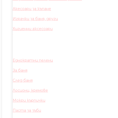
Акесоари за къпане
Играчки за баня, други
Хигиенни аксесоари
Еднократни пелени
За баня
След баня
Лосиони, кремове
Мокри кърпички
Паста за зъби