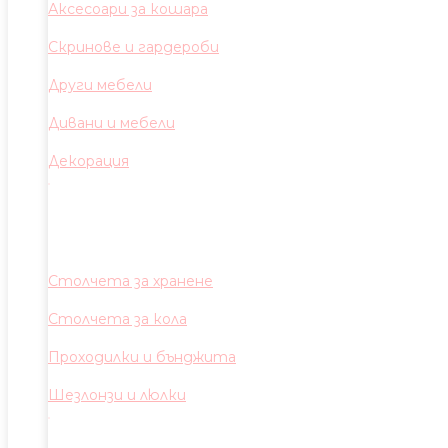
Аксесоари за кошара
Скринове и гардероби
Други мебели
Дивани и мебели
Декорация
Столчета за хранене
Столчета за кола
Проходилки и бънджита
Шезлонзи и люлки