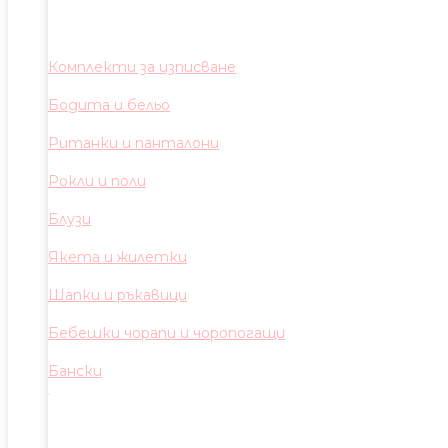
Комплекти за изписване
Бодита и бельо
Ританки и панталони
Рокли и поли
Блузи
Якета и жилетки
Шапки и ръкавици
Бебешки чорапи и чоропогащи
Бански