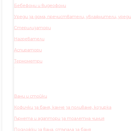
Бебефони и видеофони
Уреди за дома, пречистватели, увлажнители, уред
Стерилизатори
Нагреватели
Аспиратори
Термометри
Вани и стойки
Кофички за баня, канче за поливане, козирка
Гърнета и адаптори за тоалетна чиния
Подложки за вана, стъпала за баня