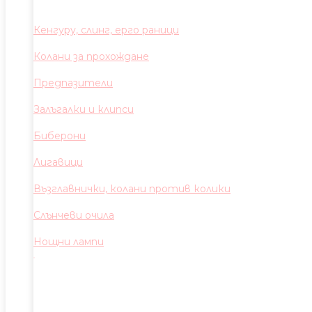
Кенгуру, слинг, ерго раници
Колани за прохождане
Предпазители
Залъгалки и клипси
Биберони
Лигавици
Възглавнички, колани против колики
Слънчеви очила
Нощни лампи