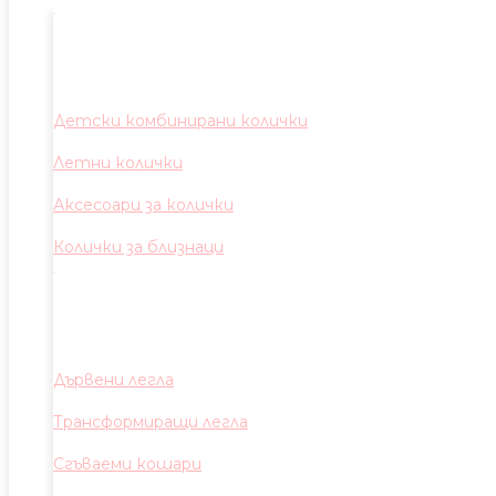
Детски комбинирани колички
Летни колички
Аксесоари за колички
Колички за близнаци
Дървени легла
Трансформиращи легла
Сгъваеми кошари