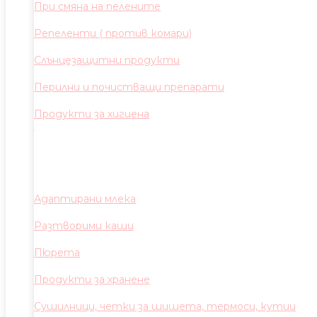
При смяна на пелените
Репеленти ( против комари)
Слънцезащитни продукти
Перилни и почистващи препарати
Продукти за хигиена
Адаптирани млека
Разтворими каши
Пюрета
Продукти за хранене
Сушилници, четки за шишета, термоси, кутии