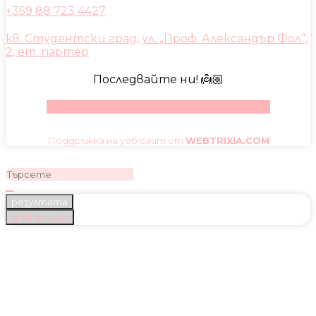
+359 88 723 4427
кв. Студентски град, ул. „Проф. Александър Фол“,
2, ет. партер
Последвайте ни! 👼🏼
Facebook
Instagram
Youtube
Pinterest
Поддръжка на уеб сайт от
WEBTRIXIA.COM
резултата
Виж всички