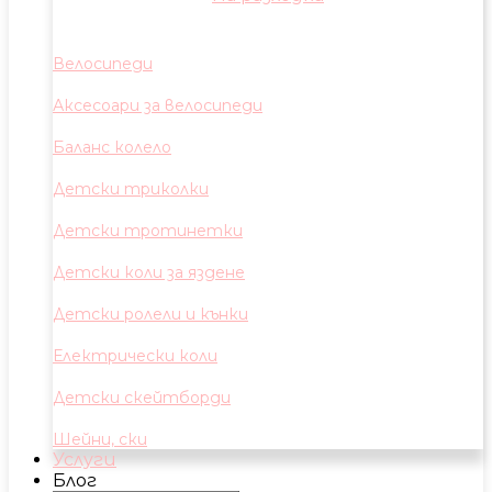
Велосипеди
Аксесоари за велосипеди
Баланс колело
Детски триколки
Детски тротинетки
Детски коли за яздене
Детски ролели и кънки
Електрически коли
Детски скейтборди
Шейни, ски
Услуги
Блог