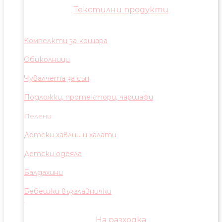
Текстилни продукти
Компелкти за кошара
Обиколници
Чувалчета за сън
Подложки, протектори, чаршафи
Пелени
Детски хавлии и халати
Детски одеяла
Балдахини
Бебешки възглавнички
На разходка