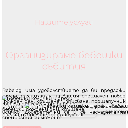
Нашите услуги
Бебешки колички и дрехи
Организираме бебешки
събития
Bebe.bg има удоволствието да ви предложи
пълна организация на вашия специален повод
(рожден ден, кръщене, изписване, прощапулник
и т.н), като ние ще се погрижим за абсолютно
всичко. Доверете ни се и се насладете на
специалния си момент!