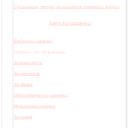
Сушилници, четки за шишета, термоси, кутии
Детски играчки
Бебешки играчки
Играчки от ТВ реклами
За момичета
За момчета
За двора
Образователни играчки
Музикални играчки
За плажа