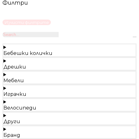
Филтри
Изчисти филтрите
Бебешки колички
Дрешки
Мебели
Играчки
Велосипеди
Други
Бранд