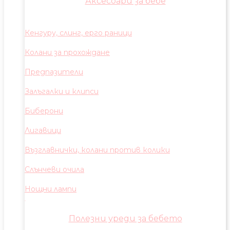
Аксесоари за бебе
Кенгуру, слинг, ерго раници
Колани за прохождане
Предпазители
Залъгалки и клипси
Биберони
Лигавици
Възглавнички, колани против колики
Слънчеви очила
Нощни лампи
Полезни уреди за бебето