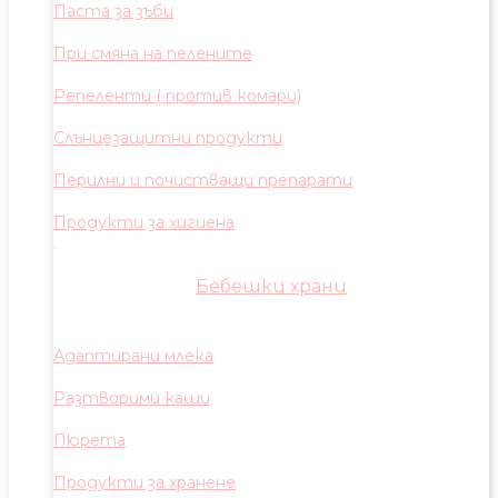
Паста за зъби
При смяна на пелените
Репеленти ( против комари)
Слънцезащитни продукти
Перилни и почистващи препарати
Продукти за хигиена
Бебешки храни
Адаптирани млека
Разтворими каши
Пюрета
Продукти за хранене