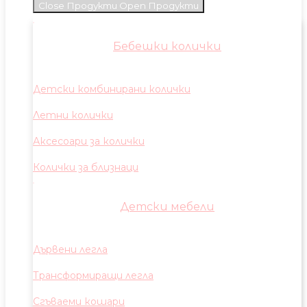
Close Продукти
Open Продукти
Бебешки колички
Детски комбинирани колички
Летни колички
Аксесоари за колички
Колички за близнаци
Детски мебели
Дървени легла
Трансформиращи легла
Сгъваеми кошари