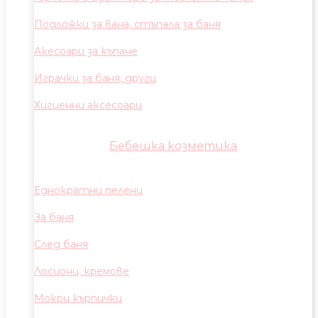
Подложки за вана, стъпала за баня
Акесоари за къпане
Играчки за баня, други
Хигиенни аксесоари
Бебешка козметика
Еднократни пелени
За баня
След баня
Лосиони, кремове
Мокри кърпички