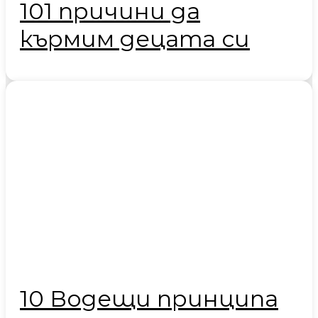
101 причини да
кърмим децата си
10 Водещи принципа