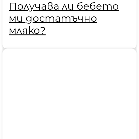
Получава ли бебето
ми достатъчно
мляко?