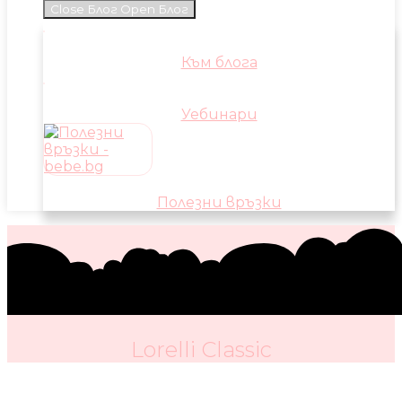
Close Блог
Open Блог
Към блога
Уебинари
Полезни връзки
Lorelli Classic