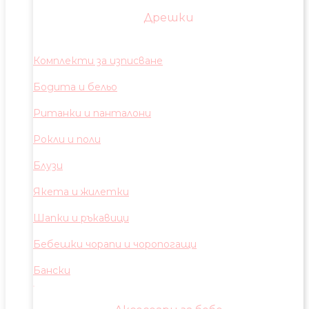
Дрешки
Комплекти за изписване
Бодита и бельо
Ританки и панталони
Рокли и поли
Блузи
Якета и жилетки
Шапки и ръкавици
Бебешки чорапи и чоропогащи
Бански