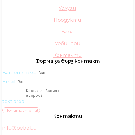
Услуги
Продукти
Блог
Уебинари
Контакти
Форма за бърз контакт
Вашето име
Email
text area
Попитайте ни!
Контакти
info@bebe.bg