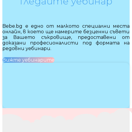
Гледайте уебинар
Bebe.bg е едно от малкото специални места
онлайн, в което ще намерите безценни съвети
за Вашето съкровище, предоставени от
доказани професионалисти под формата на
редовни уебинари.
Вижте уебинарите