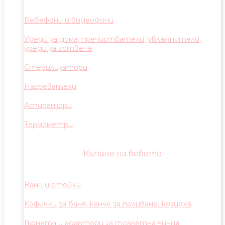
Бебефони и видеофони
Уреди за дома, пречистватели, увлажнители,
уреди за готвене
Стерилизатори
Нагреватели
Аспиратори
Термометри
Къпане на бебето
Вани и стойки
Кофички за баня, канче за поливане, козирка
Гърнета и адаптори за тоалетна чиния