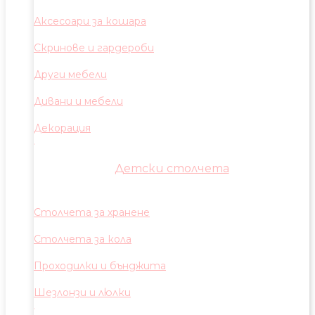
Аксесоари за кошара
Скринове и гардероби
Други мебели
Дивани и мебели
Декорация
Детски столчета
Столчета за хранене
Столчета за кола
Проходилки и бънджита
Шезлонзи и люлки