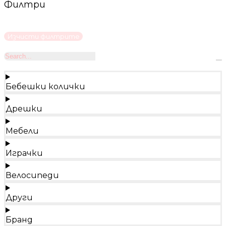
Филтри
Изчисти филтрите
Бебешки колички
Дрешки
Мебели
Играчки
Велосипеди
Други
Бранд