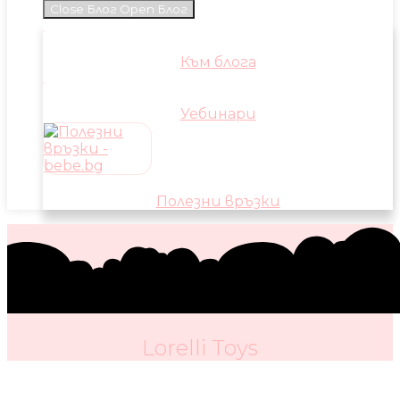
Close Блог
Open Блог
Към блога
Уебинари
Полезни връзки
Lorelli Toys