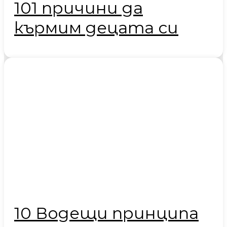
101 причини да
кърмим децата си
10 Водещи принципа