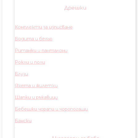
Дрешки
Комплекти за изписване
Бодита и бельо
Ританки и панталони
Рокли и поли
Блузи
Якета и жилетки
Шапки и ръкавици
Бебешки чорапи и чоропогащи
Бански