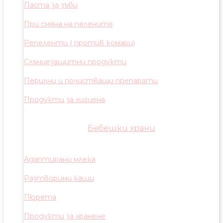
Паста за зъби
При смяна на пелените
Репеленти ( против комари)
Слънцезащитни продукти
Перилни и почистващи препарати
Продукти за хигиена
Бебешки храни
Адаптирани млека
Разтворими каши
Пюрета
Продукти за хранене