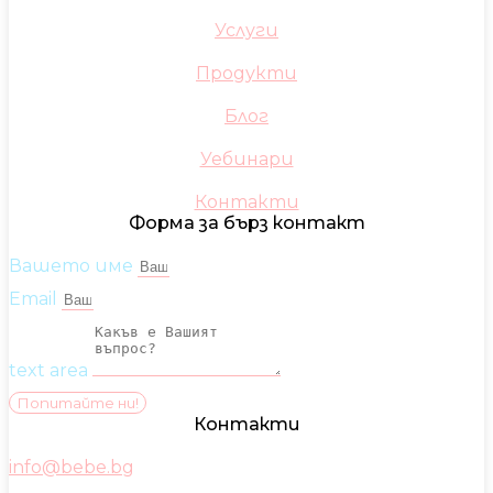
Услуги
Продукти
Блог
Уебинари
Контакти
Форма за бърз контакт
Вашето име
Email
text area
Попитайте ни!
Контакти
info@bebe.bg