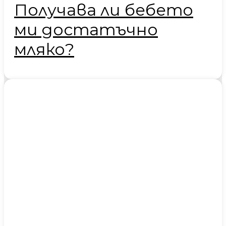
Получава ли бебето
ми достатъчно
мляко?