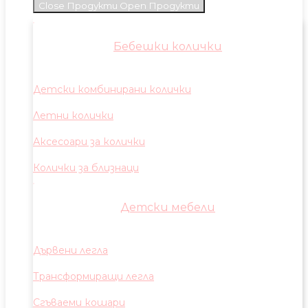
Close Продукти
Open Продукти
Бебешки колички
Детски комбинирани колички
Летни колички
Аксесоари за колички
Колички за близнаци
Детски мебели
Дървени легла
Трансформиращи легла
Сгъваеми кошари