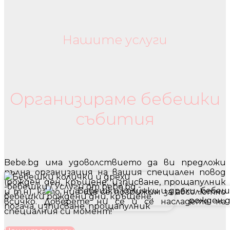
Нашите услуги
Бебешки колички и дрехи
Организираме бебешки
събития
Bebe.bg има удоволствието да ви предложи
пълна организация на вашия специален повод
(рожден ден, кръщене, изписване, прощапулник
и т.н), като ние ще се погрижим за абсолютно
всичко. Доверете ни се и се насладете на
специалния си момент!