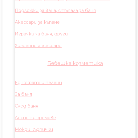
Подложки за вана, стъпала за баня
Акесоари за къпане
Играчки за баня, други
Хигиенни аксесоари
Бебешка козметика
Еднократни пелени
За баня
След баня
Лосиони, кремове
Мокри кърпички