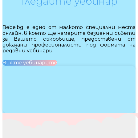
Гледайте уебинар
Bebe.bg е едно от малкото специални места
онлайн, в което ще намерите безценни съвети
за Вашето съкровище, предоставени от
доказани професионалисти под формата на
редовни уебинари.
Вижте уебинарите