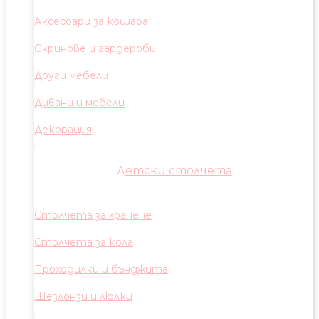
Аксесоари за кошара
Скринове и гардероби
Други мебели
Дивани и мебели
Декорация
Детски столчета
Столчета за хранене
Столчета за кола
Проходилки и бънджита
Шезлонзи и люлки