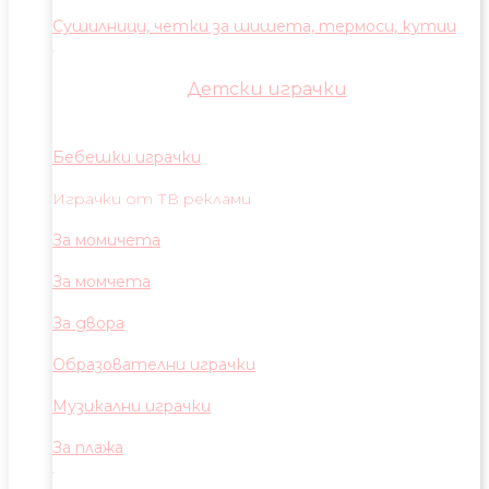
Сушилници, четки за шишета, термоси, кутии
Детски играчки
Бебешки играчки
Играчки от ТВ реклами
За момичета
За момчета
За двора
Образователни играчки
Музикални играчки
За плажа