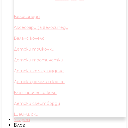
Велосипеди
Аксесоари за велосипеди
Баланс колело
Детски триколки
Детски тротинетки
Детски коли за яздене
Детски ролели и кънки
Електрически коли
Детски скейтборди
Шейни, ски
Услуги
Блог