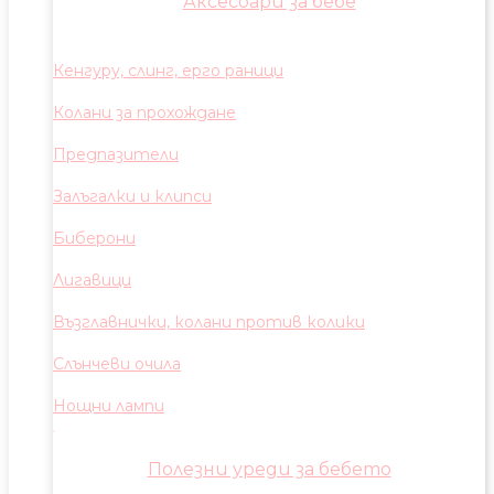
Аксесоари за бебе
Кенгуру, слинг, ерго раници
Колани за прохождане
Предпазители
Залъгалки и клипси
Биберони
Лигавици
Възглавнички, колани против колики
Слънчеви очила
Нощни лампи
Полезни уреди за бебето