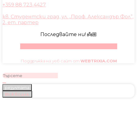
+359 88 723 4427
кв. Студентски град, ул. „Проф. Александър Фол“,
2, ет. партер
Последвайте ни! 👼🏼
Facebook
Instagram
Youtube
Pinterest
Поддръжка на уеб сайт от
WEBTRIXIA.COM
резултата
Виж всички