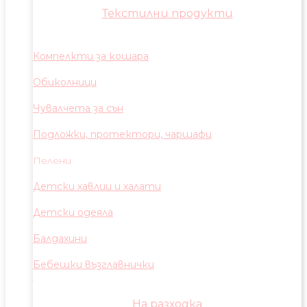
Текстилни продукти
Компелкти за кошара
Обиколници
Чувалчета за сън
Подложки, протектори, чаршафи
Пелени
Детски хавлии и халати
Детски одеяла
Балдахини
Бебешки възглавнички
На разходка