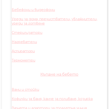
Бебефони и видеофони
Уреди за дома, пречистватели, увлажнители,
уреди за готвене
Стерилизатори
Нагреватели
Аспиратори
Термометри
Къпане на бебето
Вани и стойки
Кофички за баня, канче за поливане, козирка
Гърнета и адаптори за тоалетна чиния