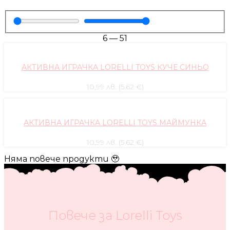
6
—
51
АКТИВНА ИГРАЧКА LORELLI TOYS КУЧЕ СИНЬО
10,99 лв. (5.62 €)
АКТИВНА ИГРАЧКА LORELLI TOYS МАЙМУНКА
10,99 лв. (5.62 €)
Няма повече продукти 🥹
Повече за Lorelli Toys