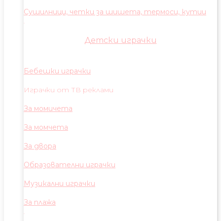
Сушилници, четки за шишета, термоси, кутии
Детски играчки
Бебешки играчки
Играчки от ТВ реклами
За момичета
За момчета
За двора
Образователни играчки
Музикални играчки
За плажа