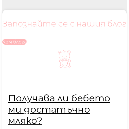
Запознайте се с нашия блог
Към блога
Получава ли бебето
ми достатъчно
мляко?