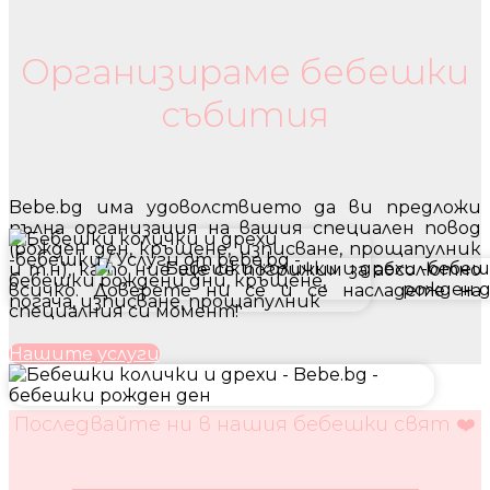
Бебешки колички и дрехи
Организираме бебешки
събития
Bebe.bg има удоволствието да ви предложи
пълна организация на вашия специален повод
(рожден ден, кръщене, изписване, прощапулник
и т.н), като ние ще се погрижим за абсолютно
всичко. Доверете ни се и се насладете на
специалния си момент!
Нашите услуги
Последвайте ни в нашия бебешки свят ❤️