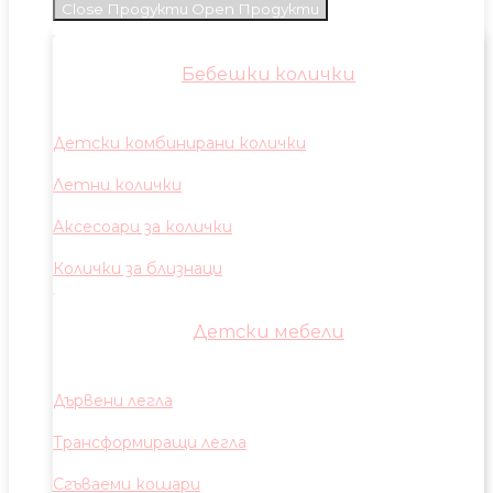
Close Продукти
Open Продукти
Бебешки колички
Детски комбинирани колички
Летни колички
Аксесоари за колички
Колички за близнаци
Детски мебели
Дървени легла
Трансформиращи легла
Сгъваеми кошари