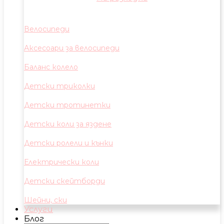
Велосипеди
Аксесоари за велосипеди
Баланс колело
Детски триколки
Детски тротинетки
Детски коли за яздене
Детски ролели и кънки
Електрически коли
Детски скейтборди
Шейни, ски
Услуги
Блог