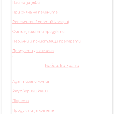
Паста за зъби
При смяна на пелените
Репеленти ( против комари)
Слънцезащитни продукти
Перилни и почистващи препарати
Продукти за хигиена
Бебешки храни
Адаптирани млека
Разтворими каши
Пюрета
Продукти за хранене