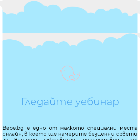
Гледайте уебинар
Bebe.bg е едно от малкото специални места
онлайн, в което ще намерите безценни съвети
за Вашето съкровище, предоставени от