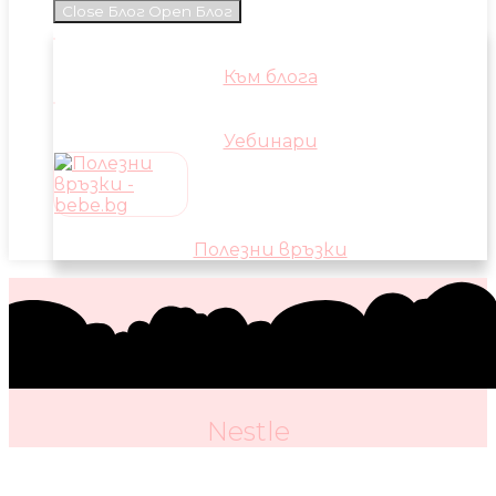
Close Блог
Open Блог
Към блога
Уебинари
Полезни връзки
Nestle