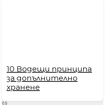
10 Водещи принципа
за допълнително
хранене