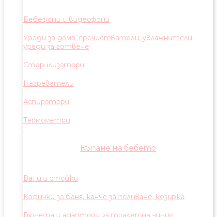
Бебефони и видеофони
Уреди за дома, пречистватели, увлажнители,
уреди за готвене
Стерилизатори
Нагреватели
Аспиратори
Термометри
Къпане на бебето
Вани и стойки
Кофички за баня, канче за поливане, козирка
Гърнета и адаптори за тоалетна чиния