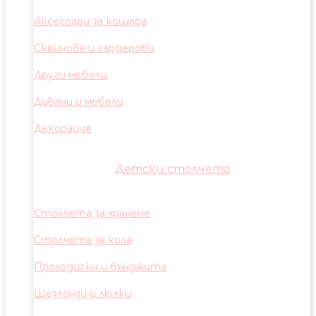
Аксесоари за кошара
Скринове и гардероби
Други мебели
Дивани и мебели
Декорация
Детски столчета
Столчета за хранене
Столчета за кола
Проходилки и бънджита
Шезлонзи и люлки