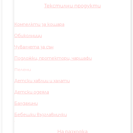
Текстилни продукти
Компелкти за кошара
Обиколници
Чувалчета за сън
Подложки, протектори, чаршафи
Пелени
Детски хавлии и халати
Детски одеяла
Балдахини
Бебешки възглавнички
На разходка