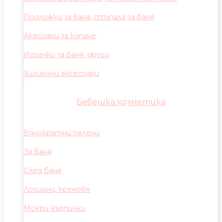
Подложки за вана, стъпала за баня
Акесоари за къпане
Играчки за баня, други
Хигиенни аксесоари
Бебешка козметика
Еднократни пелени
За баня
След баня
Лосиони, кремове
Мокри кърпички