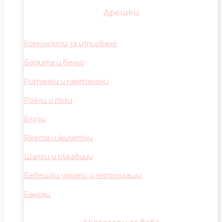
Дрешки
Комплекти за изписване
Бодита и бельо
Ританки и панталони
Рокли и поли
Блузи
Якета и жилетки
Шапки и ръкавици
Бебешки чорапи и чоропогащи
Бански