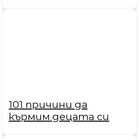
101 причини да
кърмим децата си