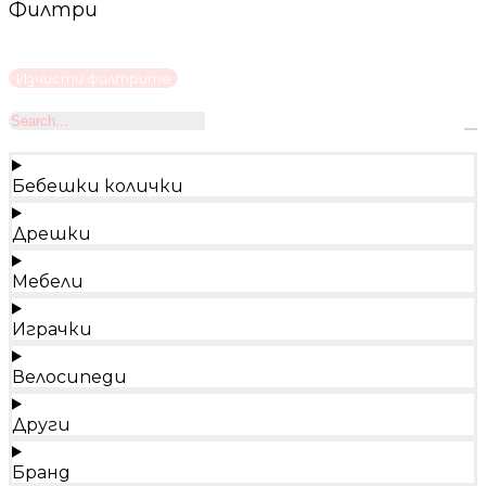
Филтри
Изчисти филтрите
Бебешки колички
Дрешки
Мебели
Играчки
Велосипеди
Други
Бранд