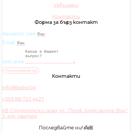
Уебинари
Контакти
Форма за бърз контакт
Вашето име
Email
text area
Попитайте ни!
Контакти
info@bebe.bg
+359 88 723 4427
кв. Студентски град, ул. „Проф. Александър Фол“,
2, ет. партер
Последвайте ни! 👼🏼