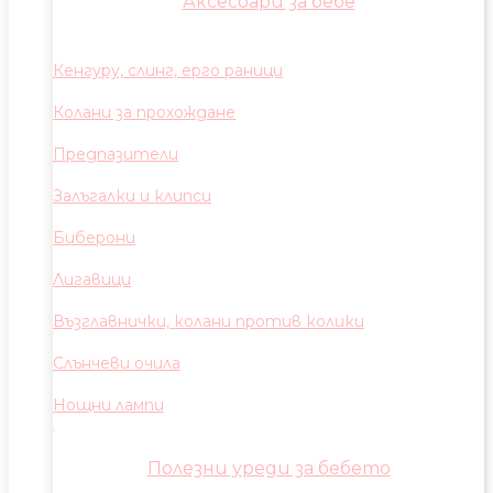
Аксесоари за бебе
Кенгуру, слинг, ерго раници
Колани за прохождане
Предпазители
Залъгалки и клипси
Биберони
Лигавици
Възглавнички, колани против колики
Слънчеви очила
Нощни лампи
Полезни уреди за бебето