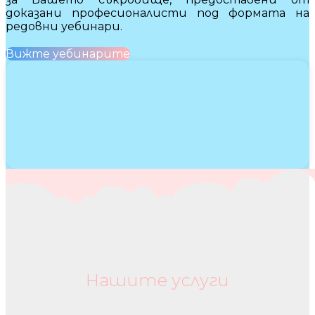
доказани професионалисти под формата на
редовни уебинари.
Вижте уебинарите
Нашите услуги