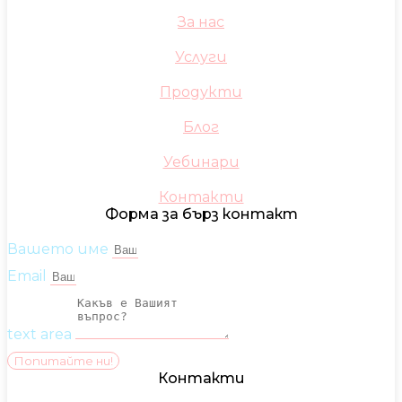
За нас
Услуги
Продукти
Блог
Уебинари
Контакти
Форма за бърз контакт
Вашето име
Email
text area
Попитайте ни!
Контакти