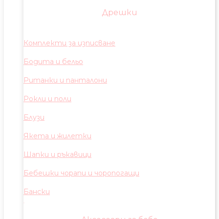
Дрешки
Комплекти за изписване
Бодита и бельо
Ританки и панталони
Рокли и поли
Блузи
Якета и жилетки
Шапки и ръкавици
Бебешки чорапи и чоропогащи
Бански