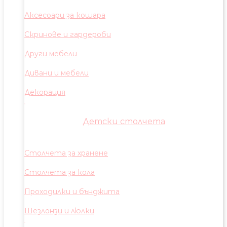
Аксесоари за кошара
Скринове и гардероби
Други мебели
Дивани и мебели
Декорация
Детски столчета
Столчета за хранене
Столчета за кола
Проходилки и бънджита
Шезлонзи и люлки