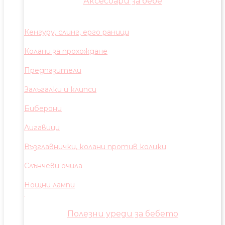
Аксесоари за бебе
Кенгуру, слинг, ерго раници
Колани за прохождане
Предпазители
Залъгалки и клипси
Биберони
Лигавици
Възглавнички, колани против колики
Слънчеви очила
Нощни лампи
Полезни уреди за бебето