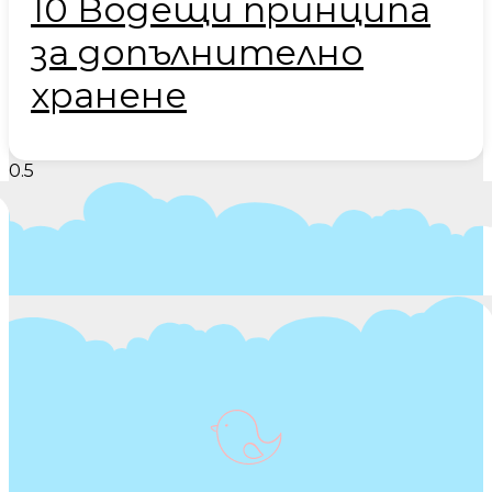
10 Водещи принципа
за допълнително
хранене