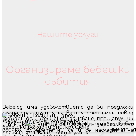
Нашите услуги
Бебешки колички и дрехи
Организираме бебешки
събития
Bebe.bg има удоволствието да ви предложи
пълна организация на вашия специален повод
(рожден ден, кръщене, изписване, прощапулник
и т.н), като ние ще се погрижим за абсолютно
всичко. Доверете ни се и се насладете на
специалния си момент!