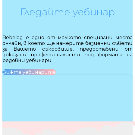
Гледайте уебинар
Bebe.bg е едно от малкото специални места
онлайн, в което ще намерите безценни съвети
за Вашето съкровище, предоставени от
доказани професионалисти под формата на
редовни уебинари.
Вижте уебинарите