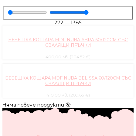
272
—
1385
БЕБЕШКА КОШАРА MDF NUBA ABRA 60/120СМ СЪС
СВАЛЯЩИ ПРЪЧКИ
400,00 лв. (204.52 €)
БЕБЕШКА КОШАРА MDF NUBA BELISSA 60/120СМ СЪС
СВАЛЯЩИ ПРЪЧКИ
410,00 лв. (209.63 €)
Няма повече продукти 🥹