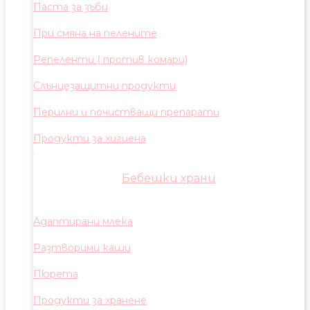
Паста за зъби
При смяна на пелените
Репеленти ( против комари)
Слънцезащитни продукти
Перилни и почистващи препарати
Продукти за хигиена
Бебешки храни
Адаптирани млека
Разтворими каши
Пюрета
Продукти за хранене