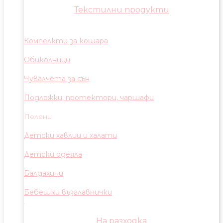
Текстилни продукти
Компелкти за кошара
Обиколници
Чувалчета за сън
Подложки, протектори, чаршафи
Пелени
Детски хавлии и халати
Детски одеяла
Балдахини
Бебешки възглавнички
На разходка