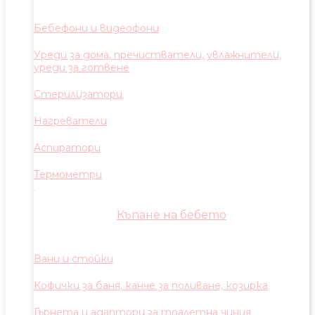
Бебефони и видеофони
Уреди за дома, пречистватели, увлажнители,
уреди за готвене
Стерилизатори
Нагреватели
Аспиратори
Термометри
Къпане на бебето
Вани и стойки
Кофички за баня, канче за поливане, козирка
Гърнета и адаптори за тоалетна чиния