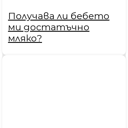
Получава ли бебето
ми достатъчно
мляко?