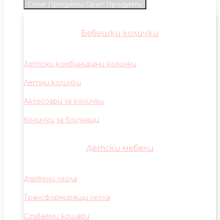
Close Продукти
Open Продукти
Бебешки колички
Детски комбинирани колички
Летни колички
Аксесоари за колички
Колички за близнаци
Детски мебели
Дървени легла
Трансформиращи легла
Сгъваеми кошари