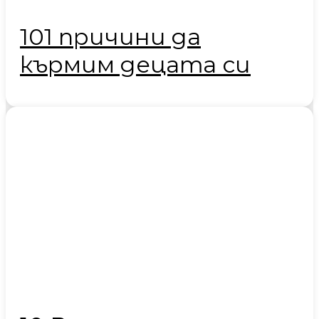
101 причини да
кърмим децата си