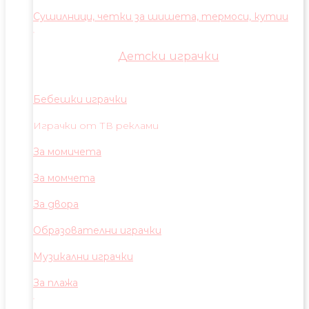
Сушилници, четки за шишета, термоси, кутии
Детски играчки
Бебешки играчки
Играчки от ТВ реклами
За момичета
За момчета
За двора
Образователни играчки
Музикални играчки
За плажа