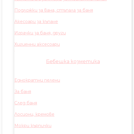
Подложки за вана, стъпала за баня
Акесоари за къпане
Играчки за баня, други
Хигиенни аксесоари
Бебешка козметика
Еднократни пелени
За баня
След баня
Лосиони, кремове
Мокри кърпички