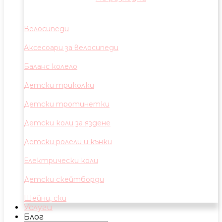
Велосипеди
Аксесоари за велосипеди
Баланс колело
Детски триколки
Детски тротинетки
Детски коли за яздене
Детски ролели и кънки
Електрически коли
Детски скейтборди
Шейни, ски
Услуги
Блог