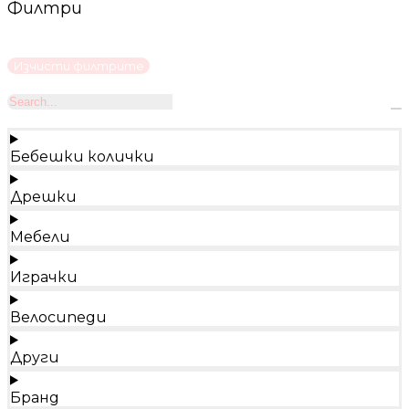
Филтри
Изчисти филтрите
Бебешки колички
Дрешки
Мебели
Играчки
Велосипеди
Други
Бранд