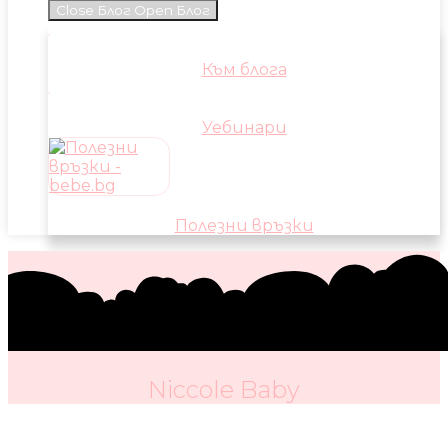
Close Блог
Open Блог
Към блога
Уебинари
Полезни връзки
Niccole Baby