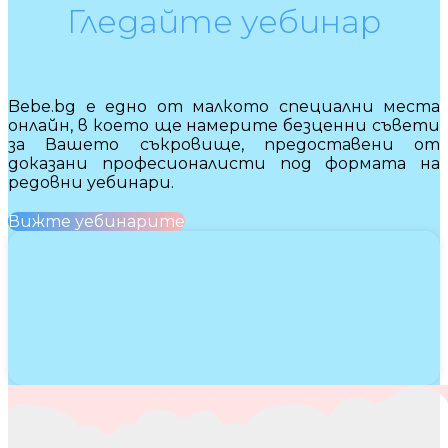
Гледайте уебинар
Bebe.bg е едно от малкото специални места
онлайн, в което ще намерите безценни съвети
за Вашето съкровище, предоставени от
доказани професионалисти под формата на
редовни уебинари.
Вижте уебинарите