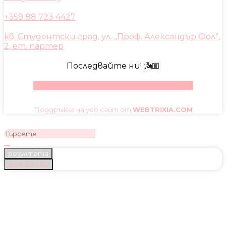
+359 88 723 4427
кв. Студентски град, ул. „Проф. Александър Фол“,
2, ет. партер
Последвайте ни! 👼🏼
Facebook
Instagram
Youtube
Pinterest
Поддръжка на уеб сайт от
WEBTRIXIA.COM
резултата
Виж всички