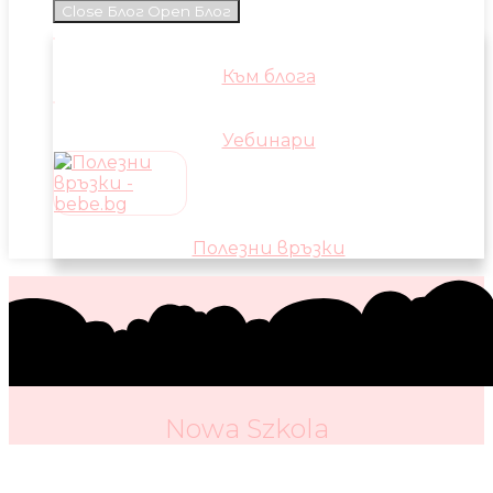
Close Блог
Open Блог
Към блога
Уебинари
Полезни връзки
Nowa Szkola