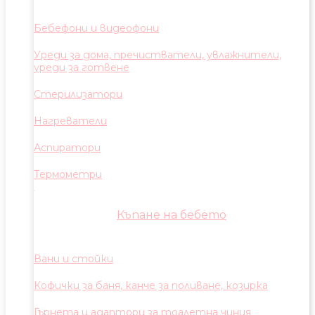
Бебефони и видеофони
Уреди за дома, пречистватели, увлажнители,
уреди за готвене
Стерилизатори
Нагреватели
Аспиратори
Термометри
Къпане на бебето
Вани и стойки
Кофички за баня, канче за поливане, козирка
Гърнета и адаптори за тоалетна чиния