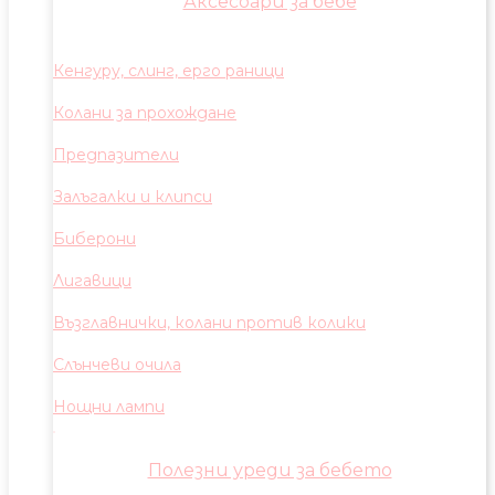
Аксесоари за бебе
Кенгуру, слинг, ерго раници
Колани за прохождане
Предпазители
Залъгалки и клипси
Биберони
Лигавици
Възглавнички, колани против колики
Слънчеви очила
Нощни лампи
Полезни уреди за бебето