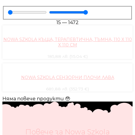
15
—
1472
NOWA SZKOLA КЪЩА, ТЕРАПЕВТИЧНА, ТЪМНА, 110 Х 110
Х 110 CM
185,88 лв. (95.04 €)
NOWA SZKOLA СЕНЗОРНИ ПЛОЧИ ЛАВА
689,88 лв. (352.73 €)
Няма повече продукти 🥹
Повече за Nowa Szkola