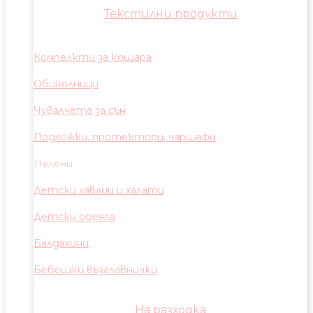
Текстилни продукти
Компелкти за кошара
Обиколници
Чувалчета за сън
Подложки, протектори, чаршафи
Пелени
Детски хавлии и халати
Детски одеяла
Балдахини
Бебешки възглавнички
На разходка