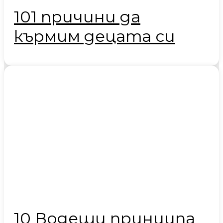
101 причини да
кърмим децата си
10 Водещи принципа