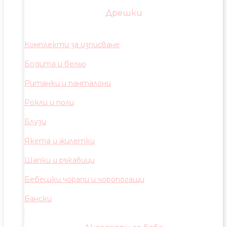
Дрешки
Комплекти за изписване
Бодита и бельо
Ританки и панталони
Рокли и поли
Блузи
Якета и жилетки
Шапки и ръкавици
Бебешки чорапи и чоропогащи
Бански