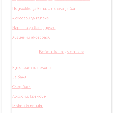
Подложки за вана, стъпала за баня
Акесоари за къпане
Играчки за баня, други
Хигиенни аксесоари
Бебешка козметика
Еднократни пелени
За баня
След баня
Лосиони, кремове
Мокри кърпички