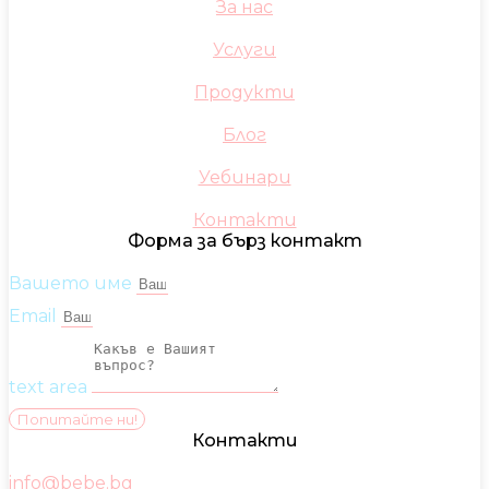
За нас
Услуги
Продукти
Блог
Уебинари
Контакти
Форма за бърз контакт
Вашето име
Email
text area
Попитайте ни!
Контакти
info@bebe.bg