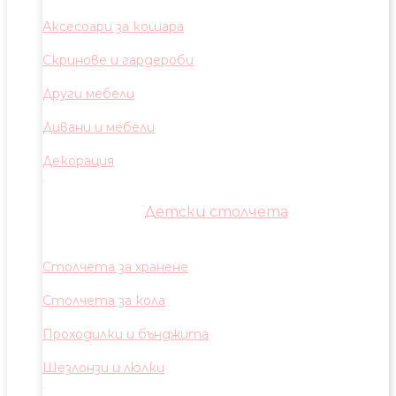
Аксесоари за кошара
Скринове и гардероби
Други мебели
Дивани и мебели
Декорация
Детски столчета
Столчета за хранене
Столчета за кола
Проходилки и бънджита
Шезлонзи и люлки