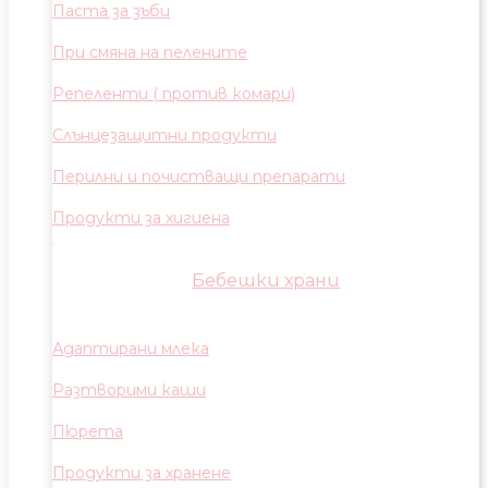
Паста за зъби
При смяна на пелените
Репеленти ( против комари)
Слънцезащитни продукти
Перилни и почистващи препарати
Продукти за хигиена
Бебешки храни
Адаптирани млека
Разтворими каши
Пюрета
Продукти за хранене