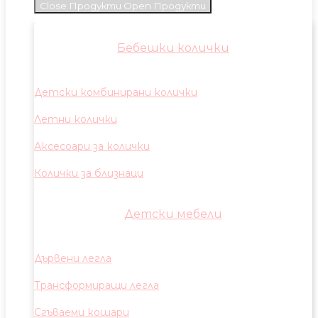
Close Продукти
Open Продукти
Бебешки колички
Детски комбинирани колички
Летни колички
Аксесоари за колички
Колички за близнаци
Детски мебели
Дървени легла
Трансформиращи легла
Сгъваеми кошари