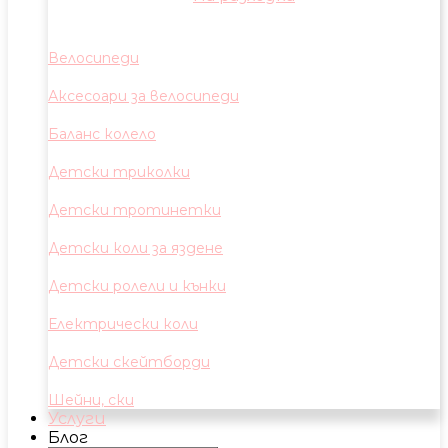
Велосипеди
Аксесоари за велосипеди
Баланс колело
Детски триколки
Детски тротинетки
Детски коли за яздене
Детски ролели и кънки
Електрически коли
Детски скейтборди
Шейни, ски
Услуги
Блог