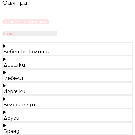
Филтри
Изчисти филтрите
Бебешки колички
Дрешки
Мебели
Играчки
Велосипеди
Други
Бранд