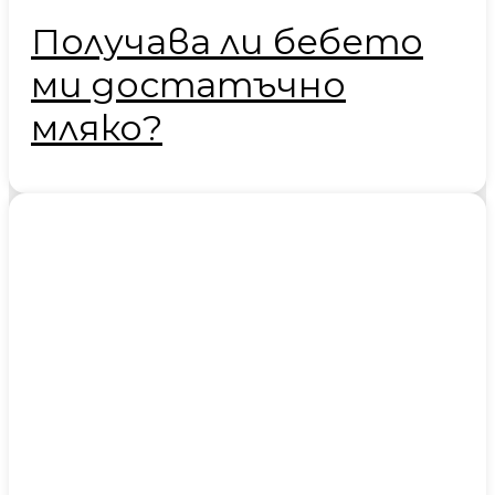
Получава ли бебето
ми достатъчно
мляко?