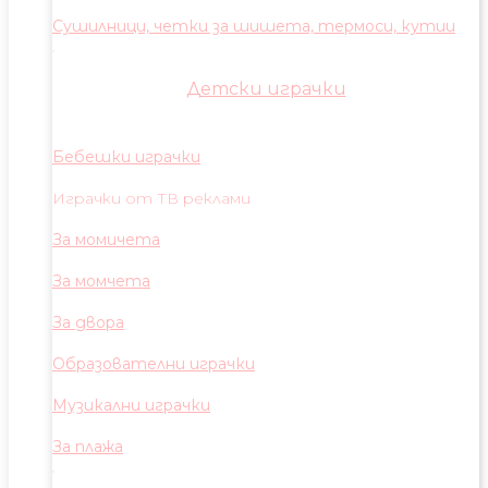
Сушилници, четки за шишета, термоси, кутии
Детски играчки
Бебешки играчки
Играчки от ТВ реклами
За момичета
За момчета
За двора
Образователни играчки
Музикални играчки
За плажа