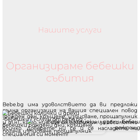
Нашите услуги
Бебешки колички и дрехи
Организираме бебешки
събития
Bebe.bg има удоволствието да ви предложи
пълна организация на вашия специален повод
(рожден ден, кръщене, изписване, прощапулник
и т.н), като ние ще се погрижим за абсолютно
всичко. Доверете ни се и се насладете на
специалния си момент!