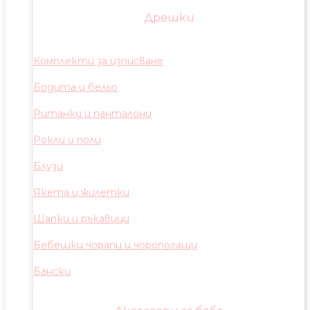
Дрешки
Комплекти за изписване
Бодита и бельо
Ританки и панталони
Рокли и поли
Блузи
Якета и жилетки
Шапки и ръкавици
Бебешки чорапи и чоропогащи
Бански