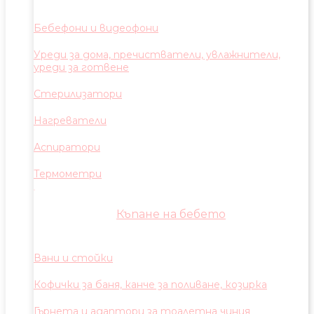
Бебефони и видеофони
Уреди за дома, пречистватели, увлажнители,
уреди за готвене
Стерилизатори
Нагреватели
Аспиратори
Термометри
Къпане на бебето
Вани и стойки
Кофички за баня, канче за поливане, козирка
Гърнета и адаптори за тоалетна чиния