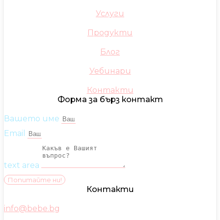
Услуги
Продукти
Блог
Уебинари
Контакти
Форма за бърз контакт
Вашето име
Email
text area
Попитайте ни!
Контакти
info@bebe.bg