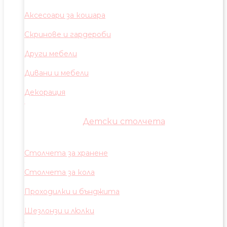
Аксесоари за кошара
Скринове и гардероби
Други мебели
Дивани и мебели
Декорация
Детски столчета
Столчета за хранене
Столчета за кола
Проходилки и бънджита
Шезлонзи и люлки