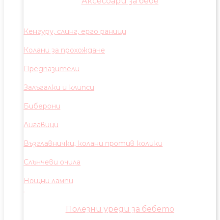
Аксесоари за бебе
Кенгуру, слинг, ерго раници
Колани за прохождане
Предпазители
Залъгалки и клипси
Биберони
Лигавици
Възглавнички, колани против колики
Слънчеви очила
Нощни лампи
Полезни уреди за бебето