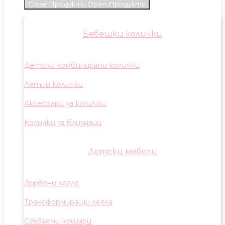
Close Продукти
Open Продукти
Бебешки колички
Детски комбинирани колички
Летни колички
Аксесоари за колички
Колички за близнаци
Детски мебели
Дървени легла
Трансформиращи легла
Сгъваеми кошари