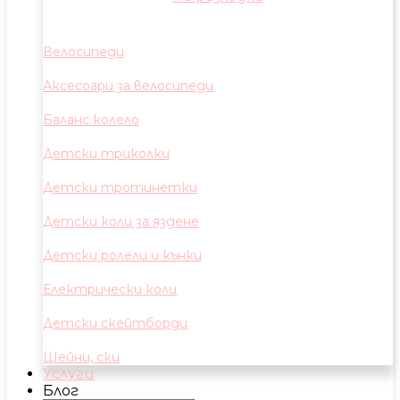
Велосипеди
Аксесоари за велосипеди
Баланс колело
Детски триколки
Детски тротинетки
Детски коли за яздене
Детски ролели и кънки
Електрически коли
Детски скейтборди
Шейни, ски
Услуги
Блог