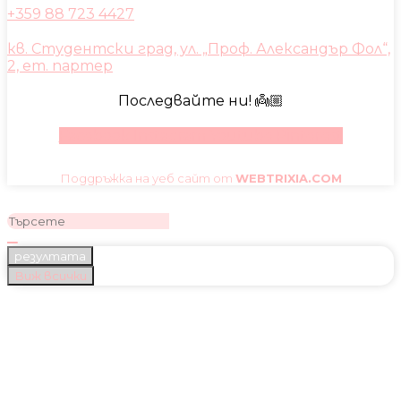
+359 88 723 4427
кв. Студентски град, ул. „Проф. Александър Фол“,
2, ет. партер
Последвайте ни! 👼🏼
Facebook
Instagram
Youtube
Pinterest
Поддръжка на уеб сайт от
WEBTRIXIA.COM
резултата
Виж всички