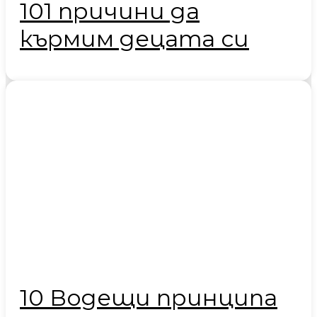
101 причини да
кърмим децата си
10 Водещи принципа