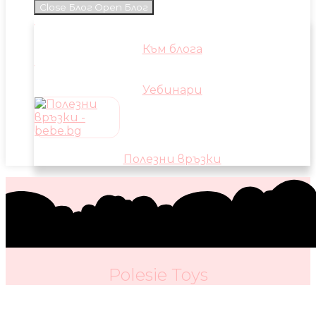
Close Блог
Open Блог
Към блога
Уебинари
Полезни връзки
Polesie Toys