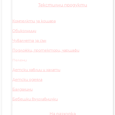
Текстилни продукти
Компелкти за кошара
Обиколници
Чувалчета за сън
Подложки, протектори, чаршафи
Пелени
Детски хавлии и халати
Детски одеяла
Балдахини
Бебешки възглавнички
На разходка