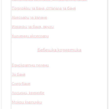
Подложки за вана, стъпала за баня
Акесоари за къпане
Играчки за баня, други
Хигиенни аксесоари
Бебешка козметика
Еднократни пелени
За баня
След баня
Лосиони, кремове
Мокри кърпички