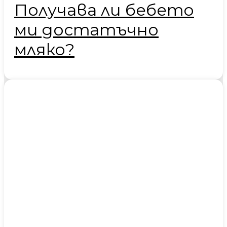
Получава ли бебето
ми достатъчно
мляко?