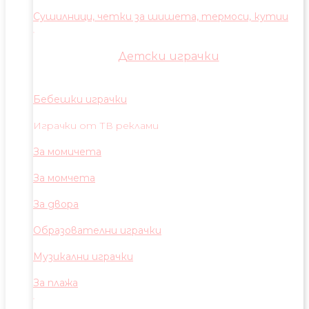
Сушилници, четки за шишета, термоси, кутии
Детски играчки
Бебешки играчки
Играчки от ТВ реклами
За момичета
За момчета
За двора
Образователни играчки
Музикални играчки
За плажа