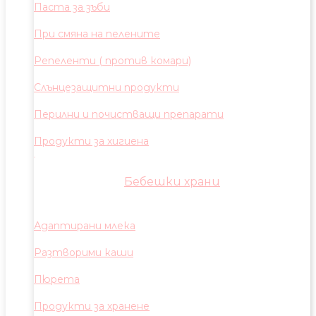
Паста за зъби
При смяна на пелените
Репеленти ( против комари)
Слънцезащитни продукти
Перилни и почистващи препарати
Продукти за хигиена
Бебешки храни
Адаптирани млека
Разтворими каши
Пюрета
Продукти за хранене