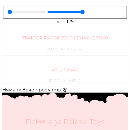
4
—
125
TRAKTOR PROGRESS С РЕМАРКЕ 91260
20,00 лв. (10.23 €)
БАГЕР 86327
13,00 лв. (6.65 €)
Няма повече продукти 🥹
Повече за Polesie Toys