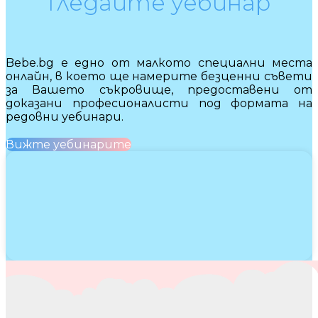
Гледайте уебинар
Bebe.bg е едно от малкото специални места
онлайн, в което ще намерите безценни съвети
за Вашето съкровище, предоставени от
доказани професионалисти под формата на
редовни уебинари.
Вижте уебинарите