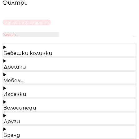
Филтри
Изчисти филтрите
Бебешки колички
Дрешки
Мебели
Играчки
Велосипеди
Други
Бранд