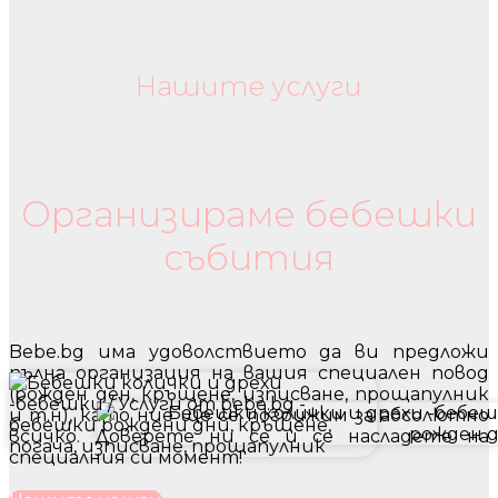
Нашите услуги
Бебешки колички и дрехи
Организираме бебешки
събития
Bebe.bg има удоволствието да ви предложи
пълна организация на вашия специален повод
(рожден ден, кръщене, изписване, прощапулник
и т.н), като ние ще се погрижим за абсолютно
всичко. Доверете ни се и се насладете на
специалния си момент!