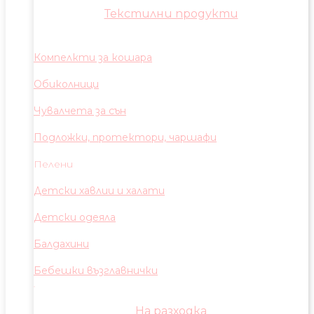
Текстилни продукти
Компелкти за кошара
Обиколници
Чувалчета за сън
Подложки, протектори, чаршафи
Пелени
Детски хавлии и халати
Детски одеяла
Балдахини
Бебешки възглавнички
На разходка