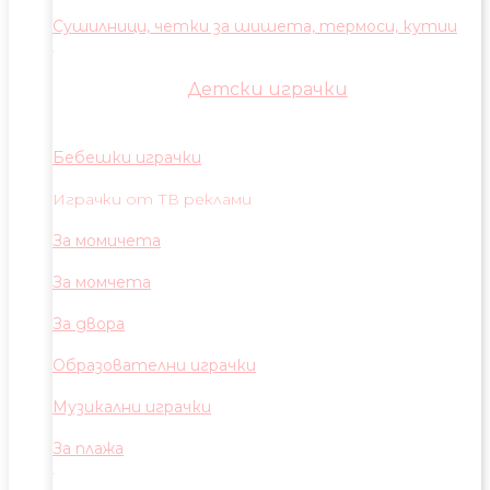
Сушилници, четки за шишета, термоси, кутии
Детски играчки
Бебешки играчки
Играчки от ТВ реклами
За момичета
За момчета
За двора
Образователни играчки
Музикални играчки
За плажа