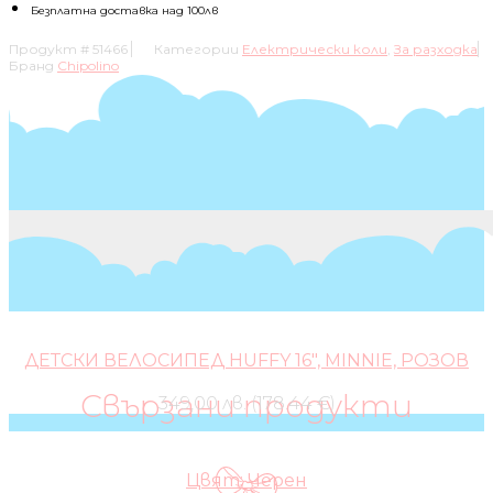
Безплатна доставка над 100лв
Продукт #
51466
Категории
Електрически коли
,
За разходка
Бранд
Chipolino
ДЕТСКИ ВЕЛОСИПЕД HUFFY 16″, MINNIE, РОЗОВ
Свързани продукти
349,00 лв. (178.44 €)
Цвят: Черен