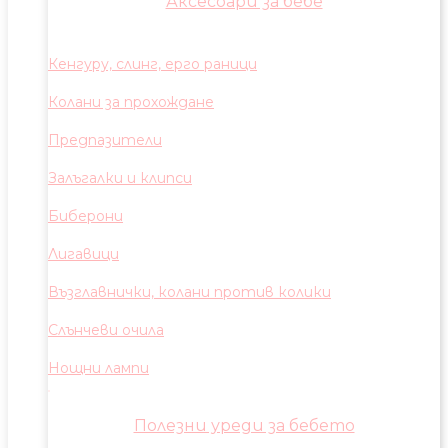
Аксесоари за бебе
Кенгуру, слинг, ерго раници
Колани за прохождане
Предпазители
Залъгалки и клипси
Биберони
Лигавици
Възглавнички, колани против колики
Слънчеви очила
Нощни лампи
Полезни уреди за бебето