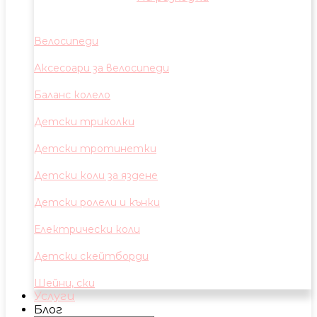
Велосипеди
Аксесоари за велосипеди
Баланс колело
Детски триколки
Детски тротинетки
Детски коли за яздене
Детски ролели и кънки
Електрически коли
Детски скейтборди
Шейни, ски
Услуги
Блог