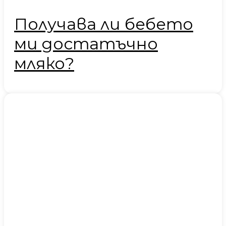
Получава ли бебето
ми достатъчно
мляко?