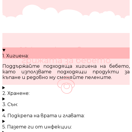
10 кратки съвета за
1. Хигиена:
грижата за бебето
Поддържайте подходяща хигиена на бебето,
като използвате подходящи продукти за
къпане и редовно му сменяйте пелените.
2. Хранене:
3. Сън:
4. Подкрепа на врата и главата:
5. Пазете ги от инфекции: