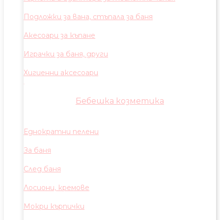
Подложки за вана, стъпала за баня
Акесоари за къпане
Играчки за баня, други
Хигиенни аксесоари
Бебешка козметика
Еднократни пелени
За баня
След баня
Лосиони, кремове
Мокри кърпички