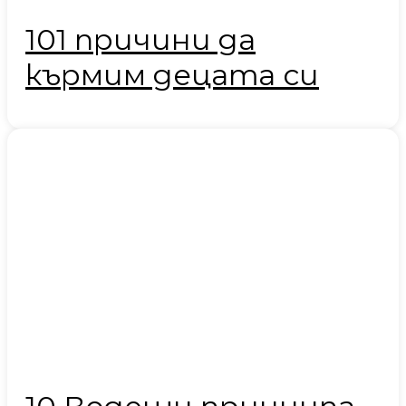
101 причини да
кърмим децата си