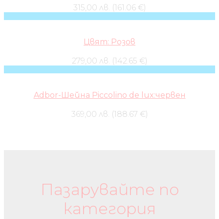
315,00 лв. (161.06 €)
Цвят: Розов
279,00 лв. (142.65 €)
Adbor-Шейна Piccolino de lux:червен
369,00 лв. (188.67 €)
Бебешки колички и дрехи
Пазарувайте по
категория