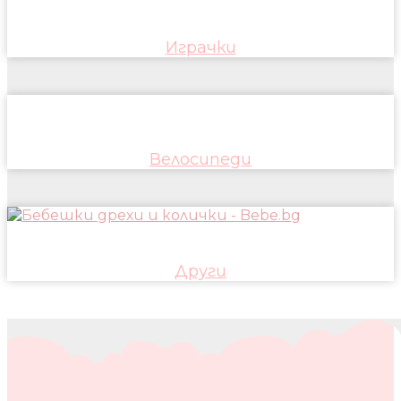
Играчки
Велосипеди
Други