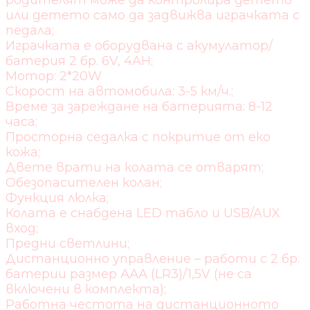
родителят може да контролира детето
или детето само да задвижва играчката с
педала;
Играчката е оборудвана с акумулатор/
батерия 2 бр. 6V, 4AH;
Мотор: 2*20W
Скорост на автомобила: 3-5 км/ч.;
Време за зареждане на батерията: 8-12
часа;
Просторна седалка с покритие от еко
кожа;
Двете врати на колата се отварят;
Обезопасителен колан;
Функция люлка;
Колата е снабдена LED табло и USB/AUX
вход;
Предни светлини;
Дистанционно управление – работи с 2 бр.
батерии размер ААА (LR3)/1,5V (не са
включени в комплекта);
Работна честота на дистанционното