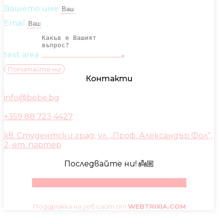
Вашето име
Email
text area
Попитайте ни!
Контакти
info@bebe.bg
+359 88 723 4427
кв. Студентски град, ул. „Проф. Александър Фол“,
2, ет. партер
Последвайте ни! 👼🏼
Facebook
Instagram
Youtube
Pinterest
Поддръжка на уеб сайт от
WEBTRIXIA.COM