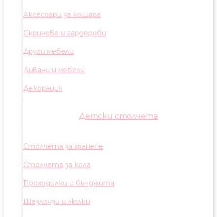
Аксесоари за кошара
Скринове и гардероби
Други мебели
Дивани и мебели
Декорация
Детски столчета
Столчета за хранене
Столчета за кола
Проходилки и бънджита
Шезлонзи и люлки