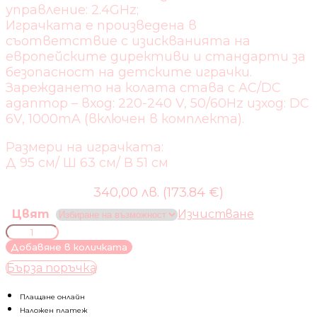
управление: 2.4GHz;
Играчката е произведена в
съответствие с изискванията на
европейските директиви и стандарти за
безопасност на детските играчки.
Зареждането нa колата става с AC/DC
адаптор – вход: 220-240 V, 50/60Hz изход: DC
6V, 1000mA (включен в комплекта).
Размери на играчката:
Д 95 см/ Ш 63 см/ В 51 см
340,00 лв. (173.84 €)
Цвят
Изчистване
количество
за
Добавяне в количката
АКУМУЛАТОРЕН
Бърза поръчка
ДЖИП
ПОЛИЦИЯ
ПАТРУЛ
Плащане онлайн
Наложен платеж