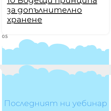
10 Водещи принципа
за допълнително
хранене
Последният ни уебинар