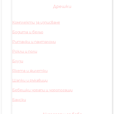
Дрешки
Комплекти за изписване
Бодита и бельо
Ританки и панталони
Рокли и поли
Блузи
Якета и жилетки
Шапки и ръкавици
Бебешки чорапи и чоропогащи
Бански