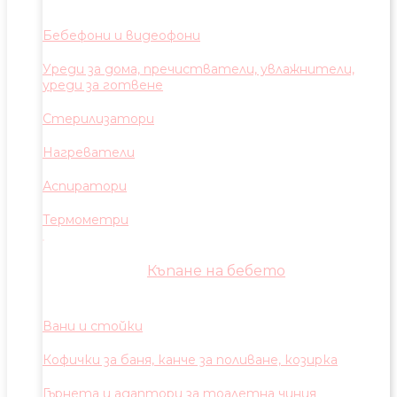
Бебефони и видеофони
Уреди за дома, пречистватели, увлажнители,
уреди за готвене
Стерилизатори
Нагреватели
Аспиратори
Термометри
Къпане на бебето
Вани и стойки
Кофички за баня, канче за поливане, козирка
Гърнета и адаптори за тоалетна чиния