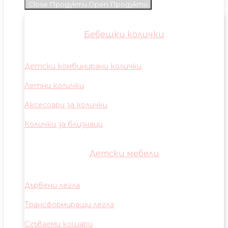
Close Продукти
Open Продукти
Бебешки колички
Детски комбинирани колички
Летни колички
Аксесоари за колички
Колички за близнаци
Детски мебели
Дървени легла
Трансформиращи легла
Сгъваеми кошари