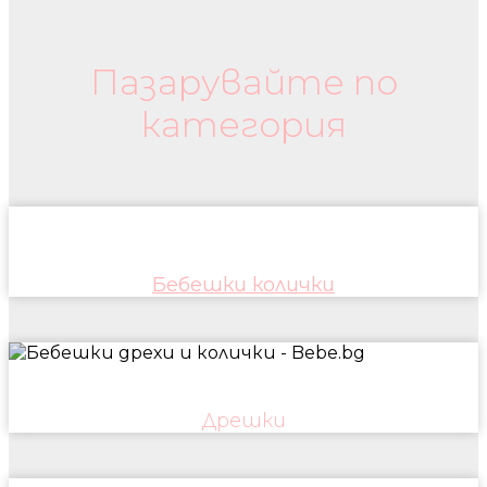
Бебешки колички и дрехи
Пазарувайте по
категория
Бебешки колички
Дрешки