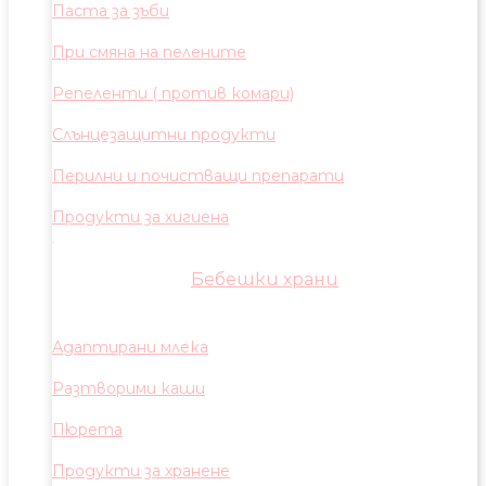
Паста за зъби
При смяна на пелените
Репеленти ( против комари)
Слънцезащитни продукти
Перилни и почистващи препарати
Продукти за хигиена
Бебешки храни
Адаптирани млека
Разтворими каши
Пюрета
Продукти за хранене