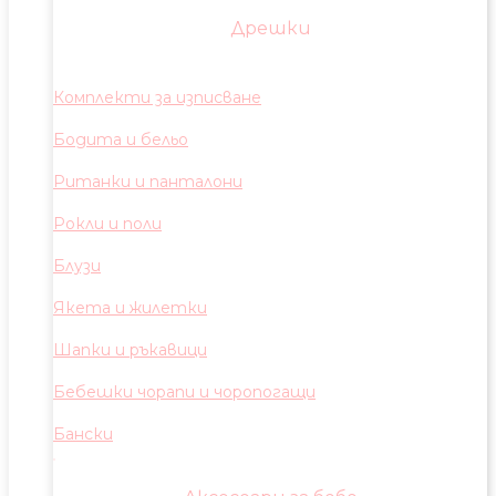
Дрешки
Комплекти за изписване
Бодита и бельо
Ританки и панталони
Рокли и поли
Блузи
Якета и жилетки
Шапки и ръкавици
Бебешки чорапи и чоропогащи
Бански