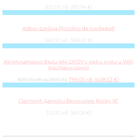
305,00 лв. (155.94 €)
Adbor-Шейна Piccolino de lux:бежов
369,00 лв. (188.67 €)
Акумулаторно бъги 4X4 2X12V с меки гуми и WiFi
дистанционно
Original
Curren
839,00 лв. (428.97 €)
799,00 лв. (408.52 €)
price
price
was:
is:
839,00 лв..
799,00 л
Clermont-Детски велосипед Rocky 16″
315,00 лв. (161.06 €)