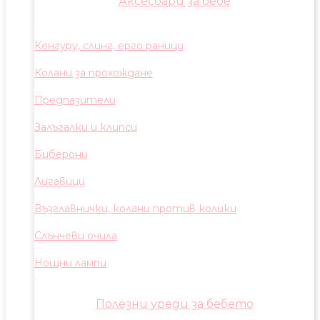
Аксесоари за бебе
Кенгуру, слинг, ерго раници
Колани за прохождане
Предпазители
Залъгалки и клипси
Биберони
Лигавици
Възглавнички, колани против колики
Слънчеви очила
Нощни лампи
Полезни уреди за бебето