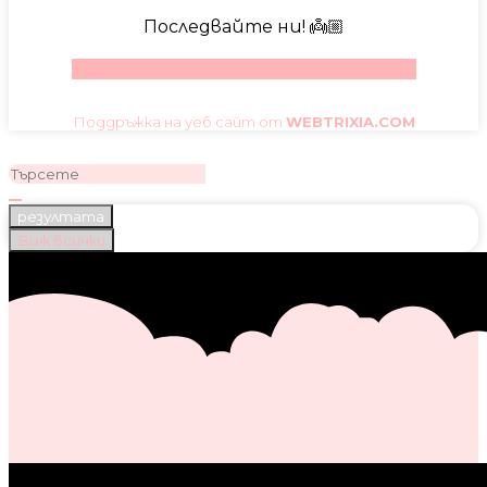
Последвайте ни! 👼🏼
Facebook
Instagram
Youtube
Pinterest
Поддръжка на уеб сайт от
WEBTRIXIA.COM
резултата
Виж всички