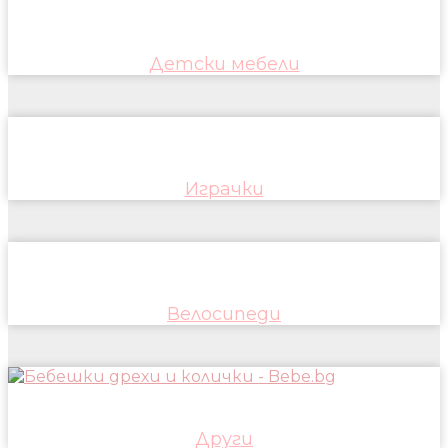
Детски мебели
Играчки
Велосипеди
Други