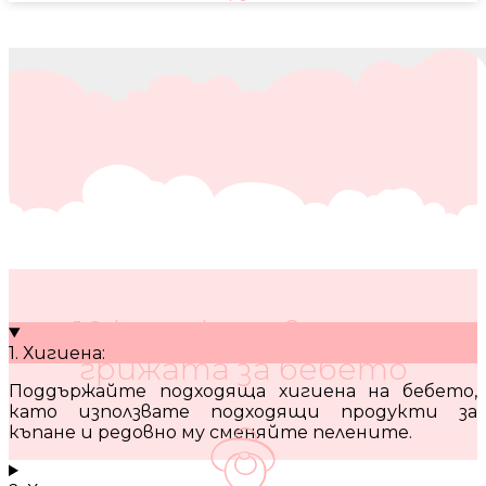
10 кратки съвета за
1. Хигиена:
грижата за бебето
Поддържайте подходяща хигиена на бебето,
като използвате подходящи продукти за
къпане и редовно му сменяйте пелените.