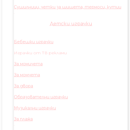
Сушилници, четки за шишета, термоси, кутии
Детски играчки
Бебешки играчки
Играчки от ТВ реклами
За момичета
За момчета
За двора
Образователни играчки
Музикални играчки
За плажа