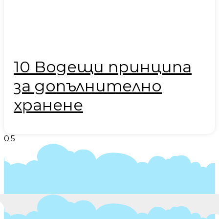
10 Водещи принципа
за допълнително
хранене