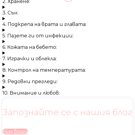
2. Хранене:
3. Сън:
4. Подкрепа на врата и главата:
5. Пазете ги от инфекции:
6. Кожата на бебето:
7. Играчки и облекла:
8. Контрол на температурата:
9. Редовни прегледи:
10. Внимание и любов:
Запознайте се с нашия блог
Към блога