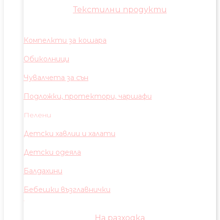
Текстилни продукти
Компелкти за кошара
Обиколници
Чувалчета за сън
Подложки, протектори, чаршафи
Пелени
Детски хавлии и халати
Детски одеяла
Балдахини
Бебешки възглавнички
На разходка