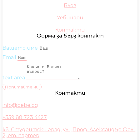
Блог
Уебинари
Контакти
Форма за бърз контакт
Вашето име
Email
text area
Попитайте ни!
Контакти
info@bebe.bg
+359 88 723 4427
кв. Студентски град, ул. „Проф. Александър Фол“,
2, ет. партер