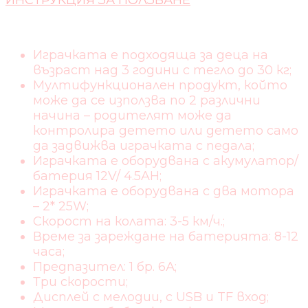
ИНСТРУКЦИЯ ЗА ПОЛЗВАНЕ
Играчката е подходяща за деца на
възраст над 3 години с тегло до 30 кг;
Мултифункционален продукт, който
може да се използва по 2 различни
начина – родителят може да
контролира детето или детето само
да задвижва играчката с педала;
Играчката е оборудвана с акумулатор/
батерия 12V/ 4.5AH;
Играчката е оборудвана с два мотора
– 2* 25W;
Скорост на колата: 3-5 км/ч.;
Време за зареждане на батерията: 8-12
часа;
Предпазител: 1 бр. 6А;
Три скорости;
Дисплей с мелодии, с USB и TF вход;