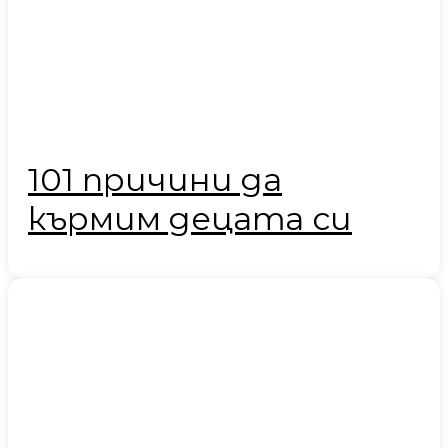
101 причини да
кърмим децата си