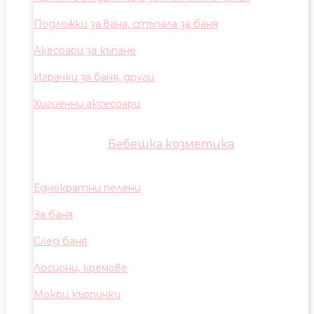
Подложки за вана, стъпала за баня
Акесоари за къпане
Играчки за баня, други
Хигиенни аксесоари
Бебешка козметика
Еднократни пелени
За баня
След баня
Лосиони, кремове
Мокри кърпички