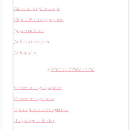
Аксесоари за кошара
Скринове и гардероби
Други мебели
Дивани и мебели
Декорация
Детски столчета
Столчета за хранене
Столчета за кола
Проходилки и бънджита
Шезлонзи и люлки