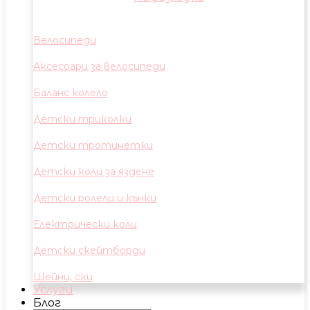
Велосипеди
Аксесоари за велосипеди
Баланс колело
Детски триколки
Детски тротинетки
Детски коли за яздене
Детски ролели и кънки
Електрически коли
Детски скейтборди
Шейни, ски
Услуги
Блог