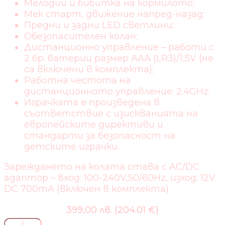
Мелодии и бибитка на кормилото;
Мек старт, движение напред-назад;
Предни и задни LED светлини;
Обезопасителен колан;
Дистанционно управление – работи с
2 бр. батерии размер ААА (LR3)/1,5V (не
са включени в комплекта);
Работна честота на
дистанционното управление: 2.4GHz;
Играчката е произведена в
съответствие с изискванията на
европейските директиви и
стандарти за безопасност на
детските играчки.
Зареждането нa колата става с AC/DC
адаптор – вход: 100-240V,50/60Hz, изход: 12V
DC 700mA (включен в комплекта).
399,00 лв. (204.01 €)
количество