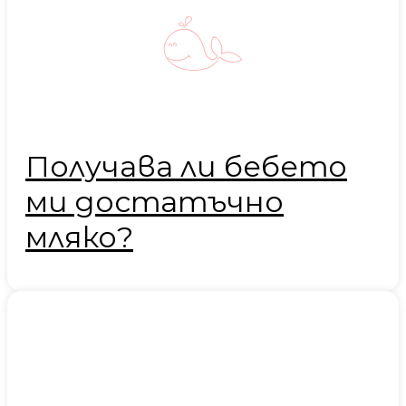
Получава ли бебето
ми достатъчно
мляко?