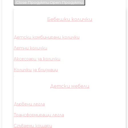
Close Продукти
Open Продукти
Бебешки колички
Детски комбинирани колички
Летни колички
Аксесоари за колички
Колички за близнаци
Детски мебели
Дървени легла
Трансформиращи легла
Сгъваеми кошари