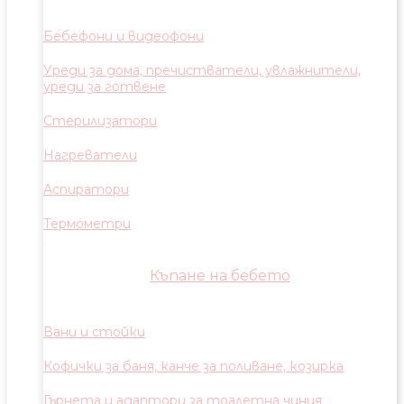
Бебефони и видеофони
Уреди за дома, пречистватели, увлажнители,
уреди за готвене
Стерилизатори
Нагреватели
Аспиратори
Термометри
Къпане на бебето
Вани и стойки
Кофички за баня, канче за поливане, козирка
Гърнета и адаптори за тоалетна чиния