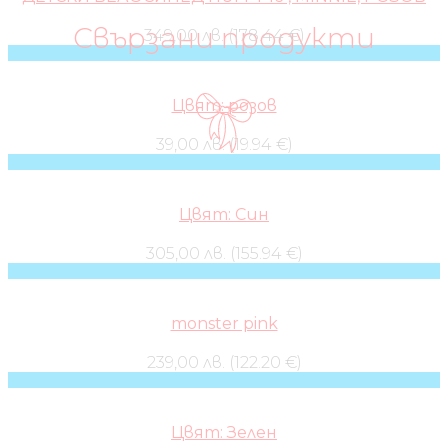
Свързани продукти
349,00 лв. (178.44 €)
Цвят: розов
39,00 лв. (19.94 €)
Цвят: Син
305,00 лв. (155.94 €)
monster pink
239,00 лв. (122.20 €)
Цвят: Зелен