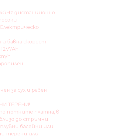
.4GHz дистанционно
посоки
 Електрическо
а и бавна скорост
 12V7Ah
km/h
пропилен
ен за сух и равен
НИ ТЕРЕНИ!
 по пътните платна, в
и близо до стръмни
 плувни басейни или
лни терени или