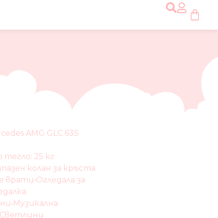
cedes AMG GLC 63S
тегло: 25 кг
пазен колан за кръста
 врати•Огледала за
едалка
ни•Музикална
 Светлини