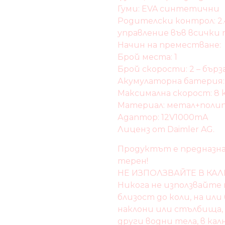
Гуми: EVA синтетични
Родителски контрол: 2
управление във всички 
Начин на преместване:
Брой места: 1
Брой скорости: 2 – бърз
Акумулаторна батерия:
Максимална скорост: 8 
Материал:​ метал+поли
Адаптор: 12V1000mA
Лиценз от Daimler AG.
Продуктът е предназнач
терен!
НЕ ИЗПОЛЗВАЙТЕ В КАЛ
Никога не използвайте
близост до коли, на ил
наклони или стълбища,
други водни тела, в ка