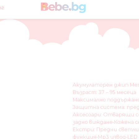
ог
Акумулаторен джип Mer
Възраст: 37 – 95 месеца
Максимално поддържано 
Защитна система: пред
Аксесоари: Отварящи се
задно виждане•Кожена с
Екстри: Предни светли
функция•Мp3 извод•LED