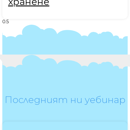
хранене
Последният ни уебинар