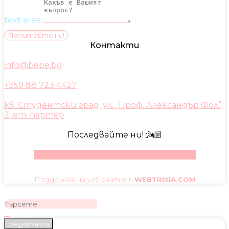
text area
Попитайте ни!
Контакти
info@bebe.bg
+359 88 723 4427
кв. Студентски град, ул. „Проф. Александър Фол“,
2, ет. партер
Последвайте ни! 👼🏼
Facebook
Instagram
Youtube
Pinterest
Поддръжка на уеб сайт от
WEBTRIXIA.COM
резултата