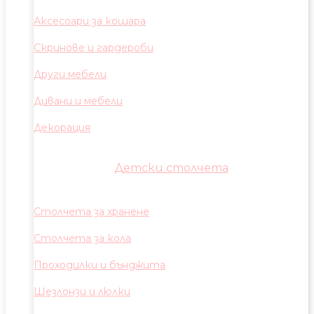
Аксесоари за кошара
Скринове и гардероби
Други мебели
Дивани и мебели
Декорация
Детски столчета
Столчета за хранене
Столчета за кола
Проходилки и бънджита
Шезлонзи и люлки