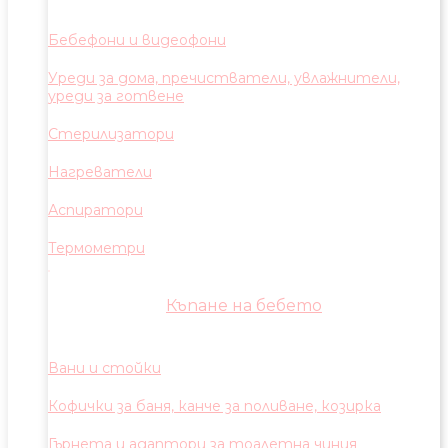
Бебефони и видеофони
Уреди за дома, пречистватели, увлажнители,
уреди за готвене
Стерилизатори
Нагреватели
Аспиратори
Термометри
Къпане на бебето
Вани и стойки
Кофички за баня, канче за поливане, козирка
Гърнета и адаптори за тоалетна чиния