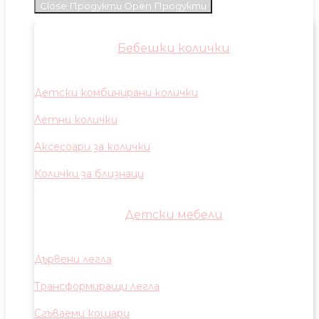
Close Продукти
Open Продукти
Бебешки колички
Детски комбинирани колички
Летни колички
Аксесоари за колички
Колички за близнаци
Детски мебели
Дървени легла
Трансформиращи легла
Сгъваеми кошари