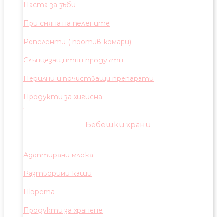
Паста за зъби
При смяна на пелените
Репеленти ( против комари)
Слънцезащитни продукти
Перилни и почистващи препарати
Продукти за хигиена
Бебешки храни
Адаптирани млека
Разтворими каши
Пюрета
Продукти за хранене