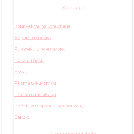
Дрешки
Комплекти за изписване
Бодита и бельо
Ританки и панталони
Рокли и поли
Блузи
Якета и жилетки
Шапки и ръкавици
Бебешки чорапи и чоропогащи
Бански