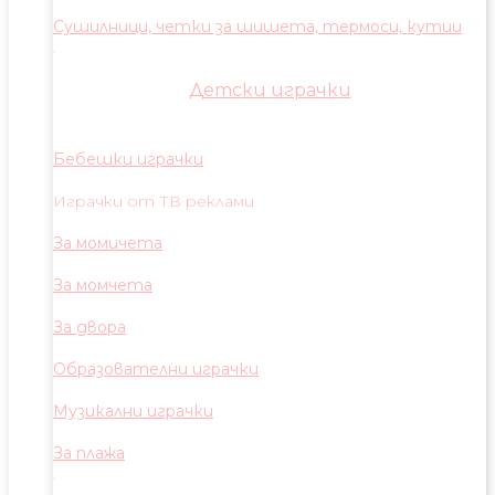
Сушилници, четки за шишета, термоси, кутии
Детски играчки
Бебешки играчки
Играчки от ТВ реклами
За момичета
За момчета
За двора
Образователни играчки
Музикални играчки
За плажа