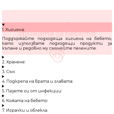
10 кратки съвета за
1. Хигиена:
грижата за бебето
Поддържайте подходяща хигиена на бебето,
като използвате подходящи продукти за
къпане и редовно му сменяйте пелените.
2. Хранене:
3. Сън:
4. Подкрепа на врата и главата:
5. Пазете ги от инфекции:
6. Кожата на бебето:
7. Играчки и облекла: