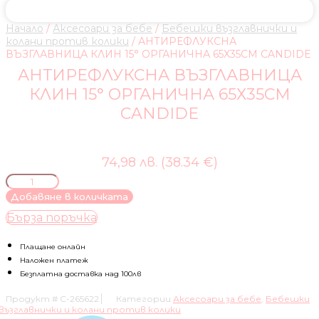
Начало
/
Аксесоари за бебе
/
Бебешки възглавнички и
колани против колики
/ АНТИРЕФЛУКСНА
ВЪЗГЛАВНИЦА КЛИН 15° ОРГАНИЧНА 65Х35СM CANDIDE
АНТИРЕФЛУКСНА ВЪЗГЛАВНИЦА
КЛИН 15° ОРГАНИЧНА 65Х35СM
CANDIDE
74,98 лв. (38.34 €)
количество
за
Добавяне в количката
АНТИРЕФЛУКСНА
Бърза поръчка
ВЪЗГЛАВНИЦА
КЛИН
15°
Плащане онлайн
ОРГАНИЧНА
Наложен платеж
65Х35СM
Безплатна доставка над 100лв
CANDIDE
Продукт #
C-265622
Категории
Аксесоари за бебе
,
Бебешки
възглавнички и колани против колики