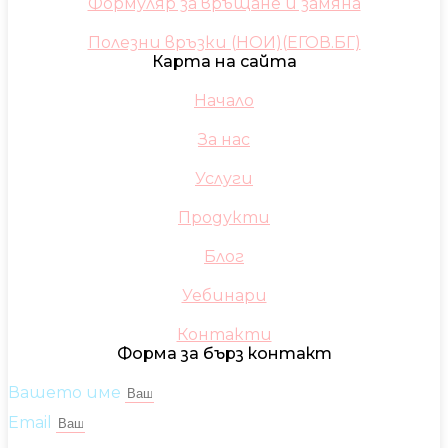
Формуляр за връщане и замяна
Полезни връзки (НОИ)(ЕГОВ.БГ)
Карта на сайта
Начало
За нас
Услуги
Продукти
Блог
Уебинари
Контакти
Форма за бърз контакт
Вашето име
Email