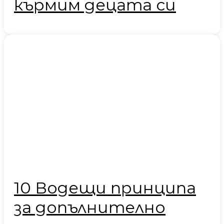
кърмим децата си
10 Водещи принципа
за допълнително