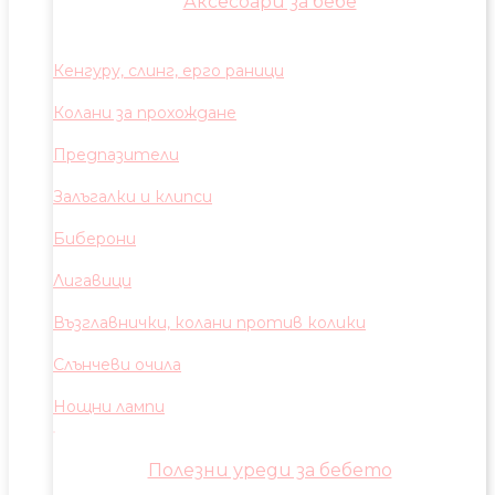
Аксесоари за бебе
Кенгуру, слинг, ерго раници
Колани за прохождане
Предпазители
Залъгалки и клипси
Биберони
Лигавици
Възглавнички, колани против колики
Слънчеви очила
Нощни лампи
Полезни уреди за бебето