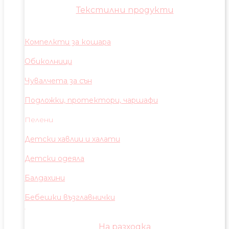
Текстилни продукти
Компелкти за кошара
Обиколници
Чувалчета за сън
Подложки, протектори, чаршафи
Пелени
Детски хавлии и халати
Детски одеяла
Балдахини
Бебешки възглавнички
На разходка