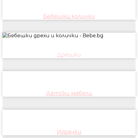
Бебешки колички
Дрешки
Детски мебели
Играчки