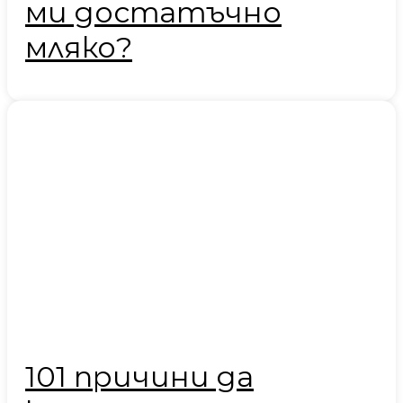
ми достатъчно
мляко?
101 причини да