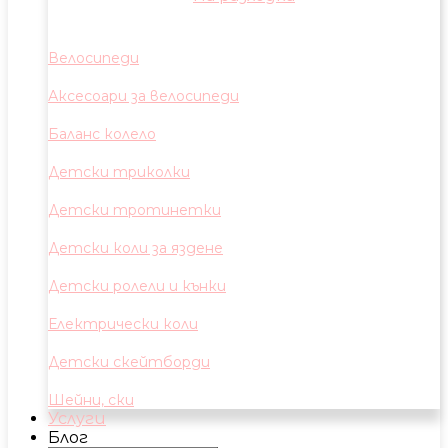
Велосипеди
Аксесоари за велосипеди
Баланс колело
Детски триколки
Детски тротинетки
Детски коли за яздене
Детски ролели и кънки
Електрически коли
Детски скейтборди
Шейни, ски
Услуги
Блог