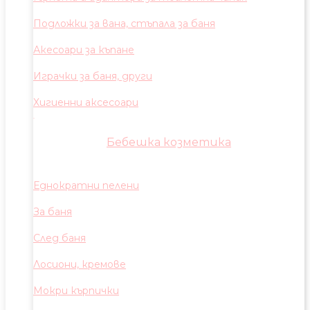
Подложки за вана, стъпала за баня
Акесоари за къпане
Играчки за баня, други
Хигиенни аксесоари
Бебешка козметика
Еднократни пелени
За баня
След баня
Лосиони, кремове
Мокри кърпички