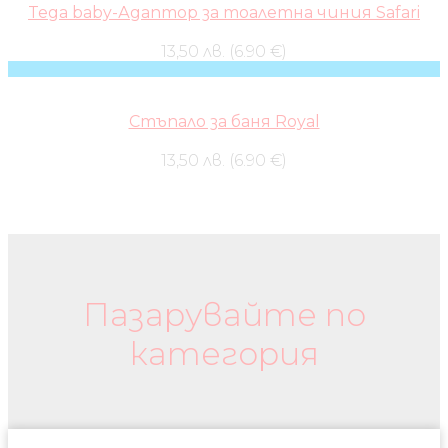
Tega baby-Адаптор за тоалетна чиния Safari
13,50 лв. (6.90 €)
Стъпало за баня Royal
13,50 лв. (6.90 €)
Бебешки колички и дрехи
Пазарувайте по
категория