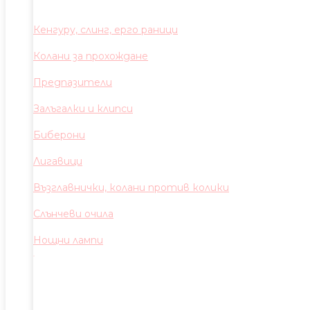
Кенгуру, слинг, ерго раници
Колани за прохождане
Предпазители
Залъгалки и клипси
Биберони
Лигавици
Възглавнички, колани против колики
Слънчеви очила
Нощни лампи