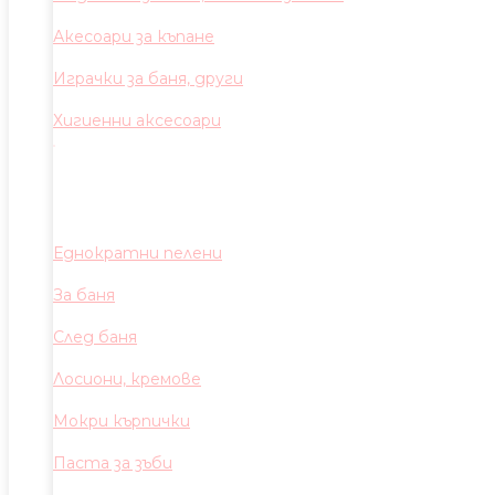
Акесоари за къпане
Играчки за баня, други
Хигиенни аксесоари
Еднократни пелени
За баня
След баня
Лосиони, кремове
Мокри кърпички
Паста за зъби