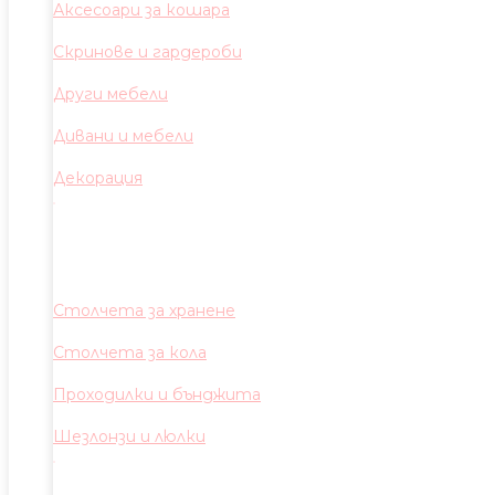
Аксесоари за кошара
Скринове и гардероби
Други мебели
Дивани и мебели
Декорация
Столчета за хранене
Столчета за кола
Проходилки и бънджита
Шезлонзи и люлки