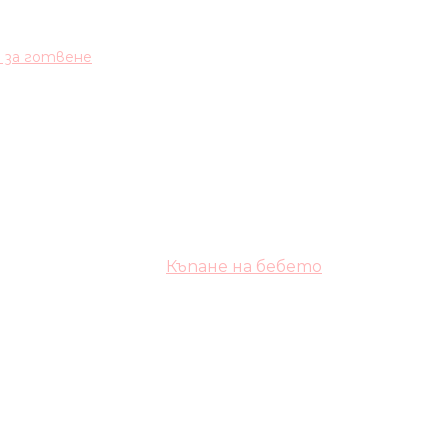
и за готвене
Къпане на бебето