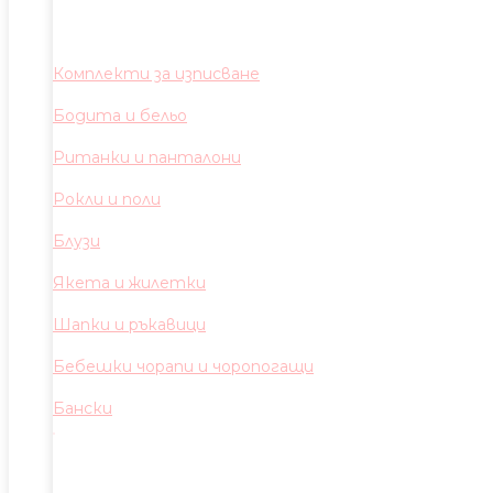
Комплекти за изписване
Бодита и бельо
Ританки и панталони
Рокли и поли
Блузи
Якета и жилетки
Шапки и ръкавици
Бебешки чорапи и чоропогащи
Бански