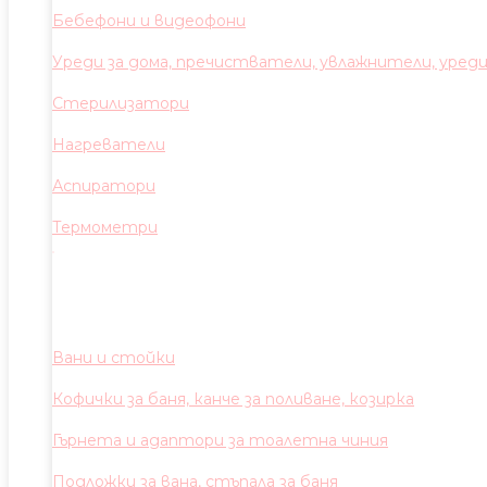
Бебефони и видеофони
Уреди за дома, пречистватели, увлажнители, уред
Стерилизатори
Нагреватели
Аспиратори
Термометри
Вани и стойки
Кофички за баня, канче за поливане, козирка
Гърнета и адаптори за тоалетна чиния
Подложки за вана, стъпала за баня