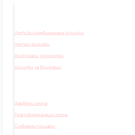
Детски комбинирани колички
Летни колички
Аксесоари за колички
Колички за близнаци
Дървени легла
Трансформиращи легла
Сгъваеми кошари