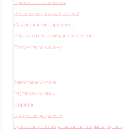
При смяна на пелените
Репеленти ( против комари)
Слънцезащитни продукти
Перилни и почистващи препарати
Продукти за хигиена
Адаптирани млека
Разтворими каши
Пюрета
Продукти за хранене
Сушилници, четки за шишета, термоси, кутии