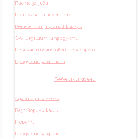
Паста за зъби
При смяна на пелените
Репеленти ( против комари)
Слънцезащитни продукти
Перилни и почистващи препарати
Продукти за хигиена
Бебешки храни
Адаптирани млека
Разтворими каши
Пюрета
Продукти за хранене