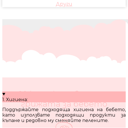
Други
10 кратки съвета за
1. Хигиена:
грижата за бебето
Поддържайте подходяща хигиена на бебето,
като използвате подходящи продукти за
къпане и редовно му сменяйте пелените.