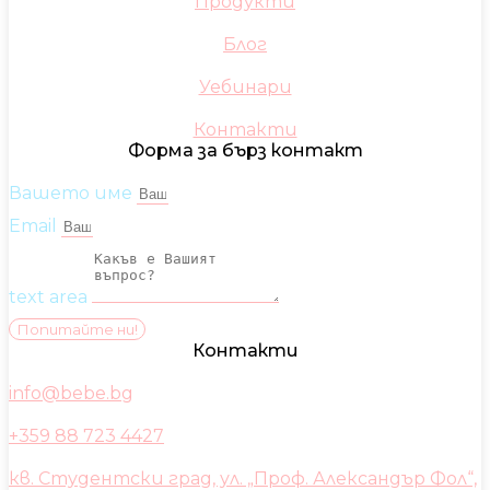
Продукти
Блог
Уебинари
Контакти
Форма за бърз контакт
Вашето име
Email
text area
Попитайте ни!
Контакти
info@bebe.bg
+359 88 723 4427
кв. Студентски град, ул. „Проф. Александър Фол“,