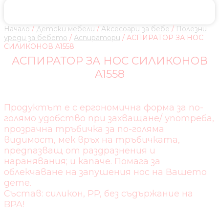
Начало
/
Детски мебели
/
Аксесоари за бебе
/
Полезни
уреди за бебето
/
Аспиратори
/ АСПИРАТОР ЗА НОС
СИЛИКОНОВ A1558
АСПИРАТОР ЗА НОС СИЛИКОНОВ
A1558
Продуктът е с ергономична форма за по-
голямо удобство при захващане/ употреба,
прозрачна тръбичка за по-голяма
видимост, мек връх на тръбичката,
предпазващ от раздразнения и
наранявания; и капаче. Помага за
облекчаване на запушения нос на Вашето
дете.
Състав: силикон, PP, без съдържание на
BPA!