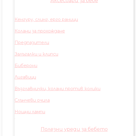
Аксесоари за бебе
Кенгуру, слинг, ерго раници
Колани за прохождане
Предпазители
Залъгалки и клипси
Биберони
Лигавици
Възглавнички, колани против колики
Слънчеви очила
Нощни лампи
Полезни уреди за бебето