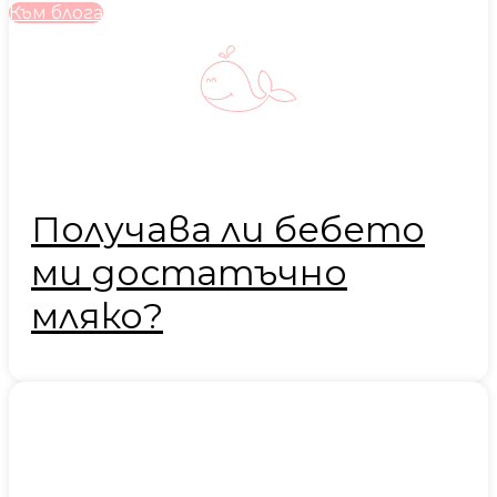
Към блога
Получава ли бебето
ми достатъчно
мляко?