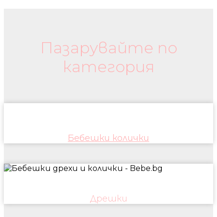
Бебешки колички и дрехи
Пазарувайте по
категория
Бебешки колички
Дрешки