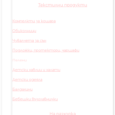
Текстилни продукти
Компелкти за кошара
Обиколници
Чувалчета за сън
Подложки, протектори, чаршафи
Пелени
Детски хавлии и халати
Детски одеяла
Балдахини
Бебешки възглавнички
На разходка