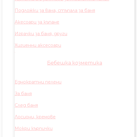
Подложки за вана, стъпала за баня
Акесоари за къпане
Играчки за баня, други
Хигиенни аксесоари
Бебешка козметика
Еднократни пелени
За баня
След баня
Лосиони, кремове
Мокри кърпички