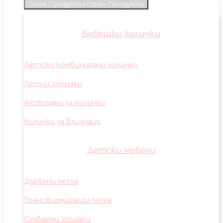
Close Продукти
Open Продукти
Бебешки колички
Детски комбинирани колички
Летни колички
Аксесоари за колички
Колички за близнаци
Детски мебели
Дървени легла
Трансформиращи легла
Сгъваеми кошари