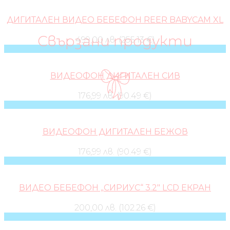
ДИГИТАЛЕН ВИДЕО БЕБЕФОН REER BABYCAM XL
Свързани продукти
499,00 лв. (255.13 €)
ВИДЕОФОН ДИГИТАЛЕН СИВ
176,99 лв. (90.49 €)
ВИДЕОФОН ДИГИТАЛЕН БЕЖОВ
176,99 лв. (90.49 €)
ВИДЕО БЕБЕФОН „СИРИУС“ 3.2″ LCD ЕКРАН
200,00 лв. (102.26 €)