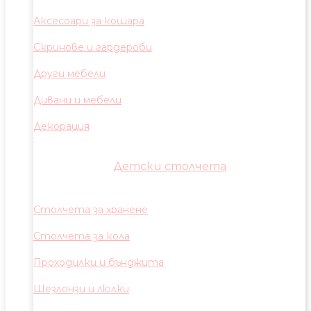
Аксесоари за кошара
Скринове и гардероби
Други мебели
Дивани и мебели
Декорация
Детски столчета
Столчета за хранене
Столчета за кола
Проходилки и бънджита
Шезлонзи и люлки