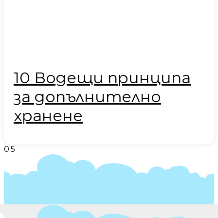
10 Водещи принципа
за допълнително
хранене