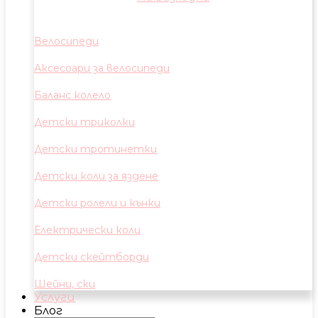
Велосипеди
Аксесоари за велосипеди
Баланс колело
Детски триколки
Детски тротинетки
Детски коли за яздене
Детски ролели и кънки
Електрически коли
Детски скейтборди
Шейни, ски
Услуги
Блог