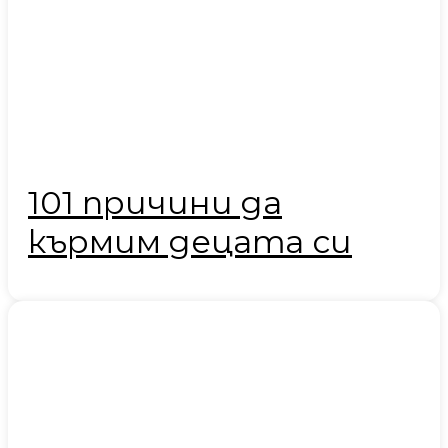
101 причини да
кърмим децата си