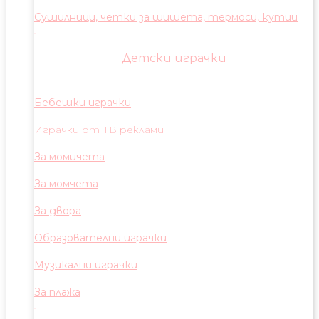
Сушилници, четки за шишета, термоси, кутии
Детски играчки
Бебешки играчки
Играчки от ТВ реклами
За момичета
За момчета
За двора
Образователни играчки
Музикални играчки
За плажа