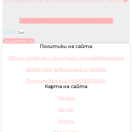
Последвайте ни в нашия бебешки свят ❤️
Facebook
Instagram
Youtube
Pinterest
Email
Запишете се
Политики на сайта
Общи условия и политики на платформата
Формуляр за връщане и замяна
Полезни връзки (НОИ)(ЕГОВ.БГ)
Карта на сайта
Начало
За нас
Услуги