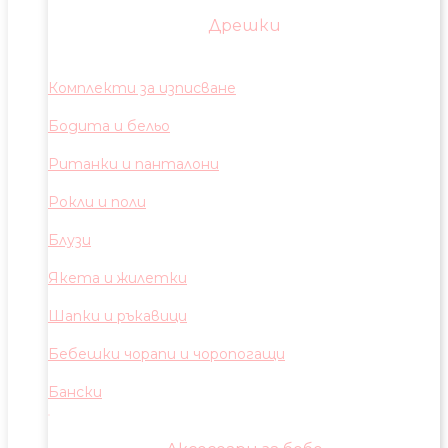
Дрешки
Комплекти за изписване
Бодита и бельо
Ританки и панталони
Рокли и поли
Блузи
Якета и жилетки
Шапки и ръкавици
Бебешки чорапи и чоропогащи
Бански