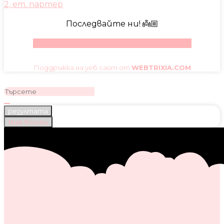
2, ет. партер
Последвайте ни! 👼🏼
Facebook
Instagram
Youtube
Pinterest
Поддръжка на уеб сайт от
WEBTRIXIA.COM
резултата
Виж всички