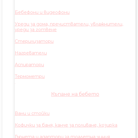
Бебефони и видеофони
Уреди за дома, пречистватели, увлажнители,
уреди за готвене
Стерилизатори
Нагреватели
Аспиратори
Термометри
Къпане на бебето
Вани и стойки
Кофички за баня, канче за поливане, козирка
Гърнета и адаптори за тоалетна чиния