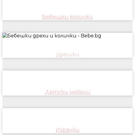
Бебешки колички
Дрешки
Детски мебели
Играчки