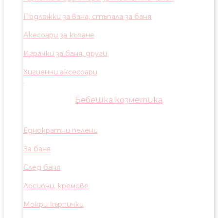
Подложки за вана, стъпала за баня
Акесоари за къпане
Играчки за баня, други
Хигиенни аксесоари
Бебешка козметика
Еднократни пелени
За баня
След баня
Лосиони, кремове
Мокри кърпички