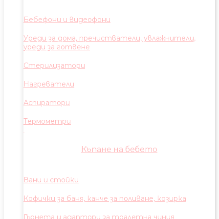
Бебефони и видеофони
Уреди за дома, пречистватели, увлажнители,
уреди за готвене
Стерилизатори
Нагреватели
Аспиратори
Термометри
Къпане на бебето
Вани и стойки
Кофички за баня, канче за поливане, козирка
Гърнета и адаптори за тоалетна чиния