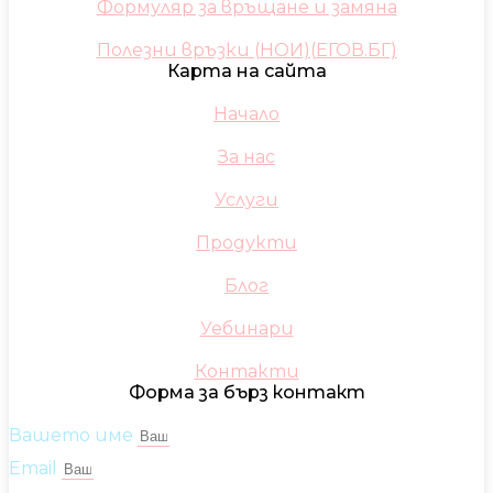
Формуляр за връщане и замяна
Полезни връзки (НОИ)(ЕГОВ.БГ)
Карта на сайта
Начало
За нас
Услуги
Продукти
Блог
Уебинари
Контакти
Форма за бърз контакт
Вашето име
Email