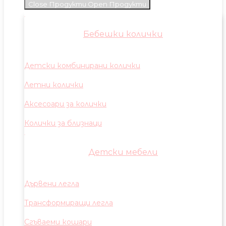
Close Продукти
Open Продукти
Бебешки колички
Детски комбинирани колички
Летни колички
Аксесоари за колички
Колички за близнаци
Детски мебели
Дървени легла
Трансформиращи легла
Сгъваеми кошари