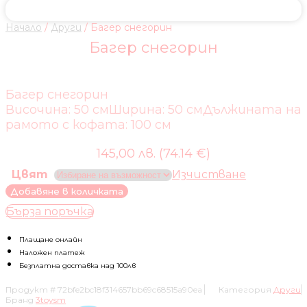
Начало
/
Други
/ Багер снегорин
Багер снегорин
Багер снегорин
Височина: 50 смШирина: 50 смДължината на
рамото с кофата: 100 см
145,00 лв. (74.14 €)
Цвят
Изчистване
количество
Добавяне в количката
за
Бърза поръчка
Багер
снегорин
Плащане онлайн
Наложен платеж
Безплатна доставка над 100лв
Продукт #
72bfe2bc18f314657bb69c68515a90ea
Категория
Други
Бранд
3toysm