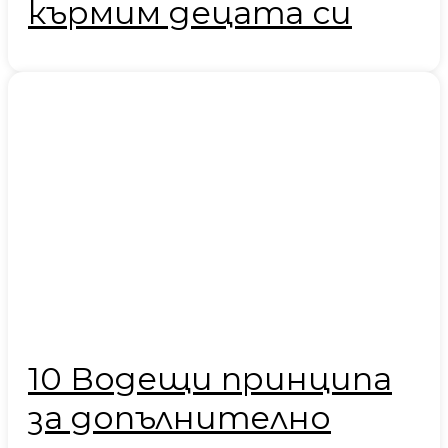
кърмим децата си
10 Водещи принципа
за допълнително