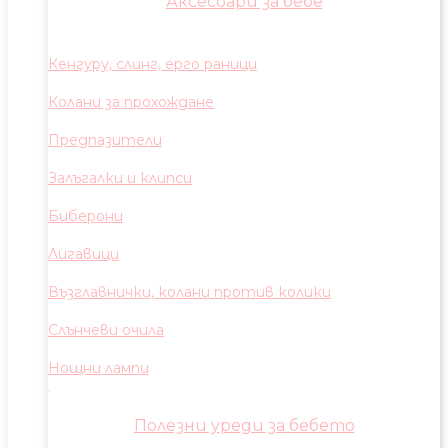
Аксесоари за бебе
Кенгуру, слинг, ерго раници
Колани за прохождане
Предпазители
Залъгалки и клипси
Биберони
Лигавици
Възглавнички, колани против колики
Слънчеви очила
Нощни лампи
Полезни уреди за бебето