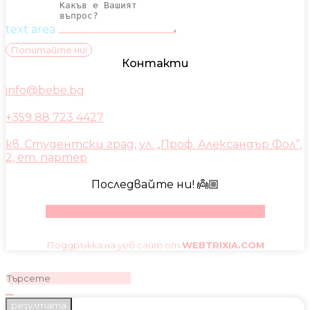
text area
Попитайте ни!
Контакти
info@bebe.bg
+359 88 723 4427
кв. Студентски град, ул. „Проф. Александър Фол“,
2, ет. партер
Последвайте ни! 👼🏼
Facebook
Instagram
Youtube
Pinterest
Поддръжка на уеб сайт от
WEBTRIXIA.COM
резултата