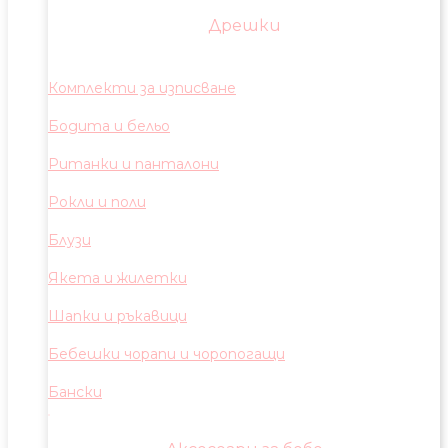
Дрешки
Комплекти за изписване
Бодита и бельо
Ританки и панталони
Рокли и поли
Блузи
Якета и жилетки
Шапки и ръкавици
Бебешки чорапи и чоропогащи
Бански