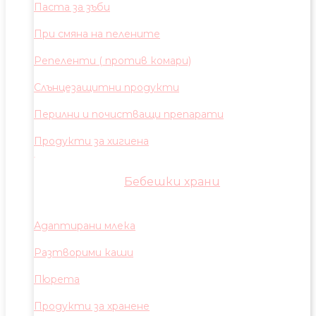
Паста за зъби
При смяна на пелените
Репеленти ( против комари)
Слънцезащитни продукти
Перилни и почистващи препарати
Продукти за хигиена
Бебешки храни
Адаптирани млека
Разтворими каши
Пюрета
Продукти за хранене