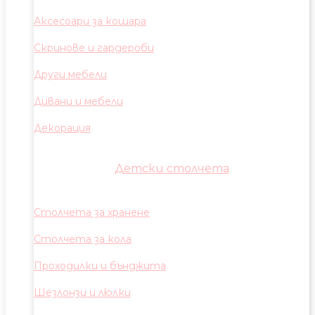
Аксесоари за кошара
Скринове и гардероби
Други мебели
Дивани и мебели
Декорация
Детски столчета
Столчета за хранене
Столчета за кола
Проходилки и бънджита
Шезлонзи и люлки