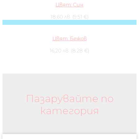
Цвят: Син
18,60 лв. (9.51 €)
Цвят: Бежов
16,20 лв. (8.28 €)
Бебешки колички и дрехи
Пазарувайте по
категория