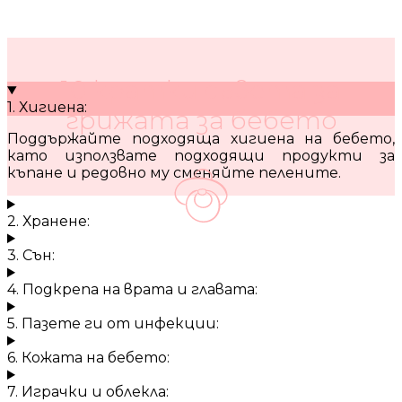
10 кратки съвета за
1. Хигиена:
грижата за бебето
Поддържайте подходяща хигиена на бебето,
като използвате подходящи продукти за
къпане и редовно му сменяйте пелените.
2. Хранене:
3. Сън:
4. Подкрепа на врата и главата:
5. Пазете ги от инфекции:
6. Кожата на бебето:
7. Играчки и облекла: