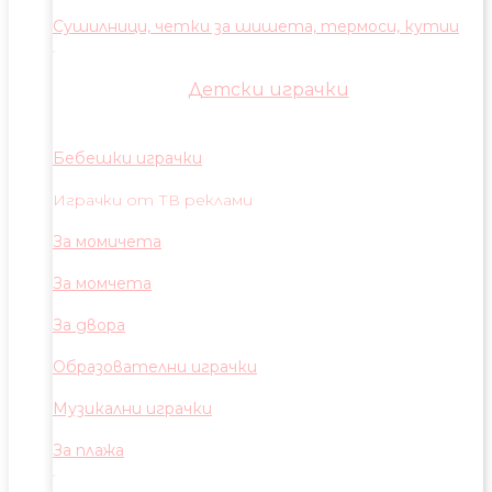
Сушилници, четки за шишета, термоси, кутии
Детски играчки
Бебешки играчки
Играчки от ТВ реклами
За момичета
За момчета
За двора
Образователни играчки
Музикални играчки
За плажа