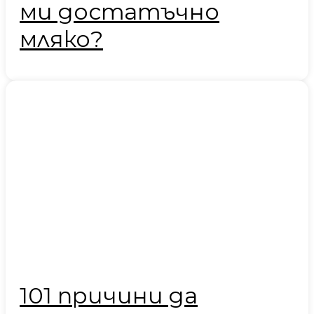
ми достатъчно
мляко?
101 причини да