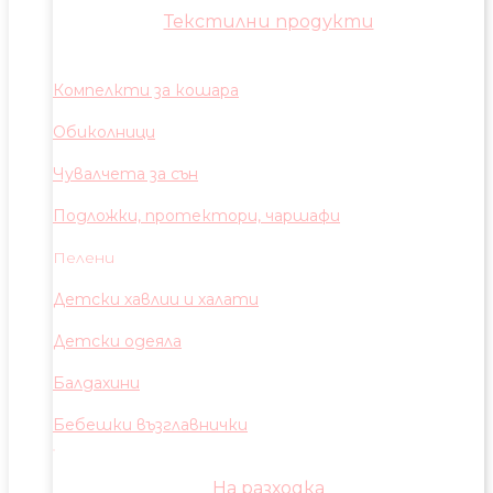
Текстилни продукти
Компелкти за кошара
Обиколници
Чувалчета за сън
Подложки, протектори, чаршафи
Пелени
Детски хавлии и халати
Детски одеяла
Балдахини
Бебешки възглавнички
На разходка