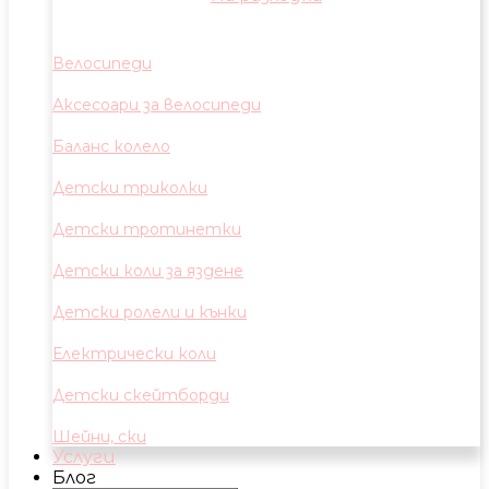
Велосипеди
Аксесоари за велосипеди
Баланс колело
Детски триколки
Детски тротинетки
Детски коли за яздене
Детски ролели и кънки
Електрически коли
Детски скейтборди
Шейни, ски
Услуги
Блог