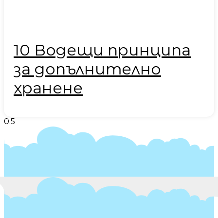
10 Водещи принципа
за допълнително
хранене