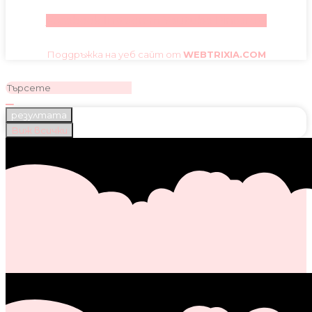
Facebook
Instagram
Youtube
Pinterest
Поддръжка на уеб сайт от
WEBTRIXIA.COM
резултата
Виж всички