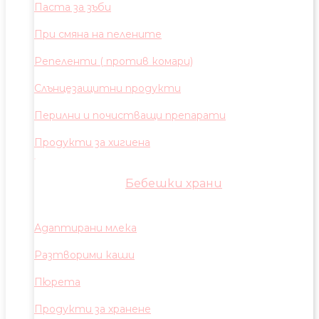
Паста за зъби
При смяна на пелените
Репеленти ( против комари)
Слънцезащитни продукти
Перилни и почистващи препарати
Продукти за хигиена
Бебешки храни
Адаптирани млека
Разтворими каши
Пюрета
Продукти за хранене