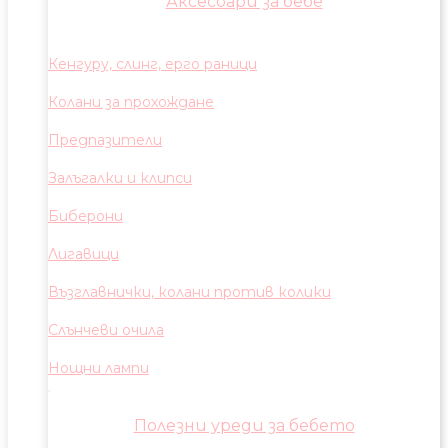
Аксесоари за бебе
Кенгуру, слинг, ерго раници
Колани за прохождане
Предпазители
Залъгалки и клипси
Биберони
Лигавици
Възглавнички, колани против колики
Слънчеви очила
Нощни лампи
Полезни уреди за бебето