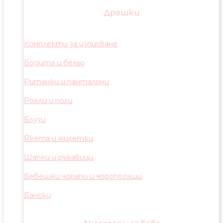
Дрешки
Комплекти за изписване
Бодита и бельо
Ританки и панталони
Рокли и поли
Блузи
Якета и жилетки
Шапки и ръкавици
Бебешки чорапи и чоропогащи
Бански