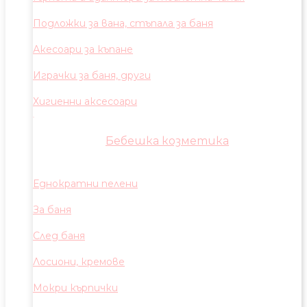
Подложки за вана, стъпала за баня
Акесоари за къпане
Играчки за баня, други
Хигиенни аксесоари
Бебешка козметика
Еднократни пелени
За баня
След баня
Лосиони, кремове
Мокри кърпички