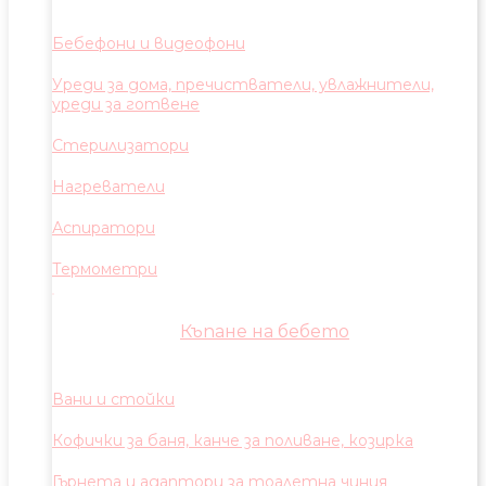
Бебефони и видеофони
Уреди за дома, пречистватели, увлажнители,
уреди за готвене
Стерилизатори
Нагреватели
Аспиратори
Термометри
Къпане на бебето
Вани и стойки
Кофички за баня, канче за поливане, козирка
Гърнета и адаптори за тоалетна чиния