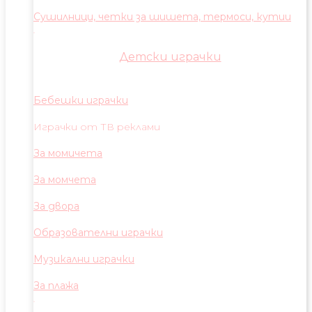
Сушилници, четки за шишета, термоси, кутии
Детски играчки
Бебешки играчки
Играчки от ТВ реклами
За момичета
За момчета
За двора
Образователни играчки
Музикални играчки
За плажа