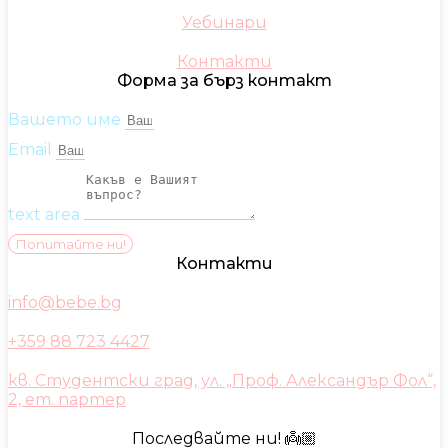
Уебинари
Контакти
Форма за бърз контакт
Вашето име
Email
text area
Попитайте ни!
Контакти
info@bebe.bg
+359 88 723 4427
кв. Студентски град, ул. „Проф. Александър Фол“,
2, ет. партер
Последвайте ни! 👼🏼