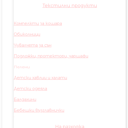
Текстилни продукти
Компелкти за кошара
Обиколници
Чувалчета за сън
Подложки, протектори, чаршафи
Пелени
Детски хавлии и халати
Детски одеяла
Балдахини
Бебешки възглавнички
На разходка