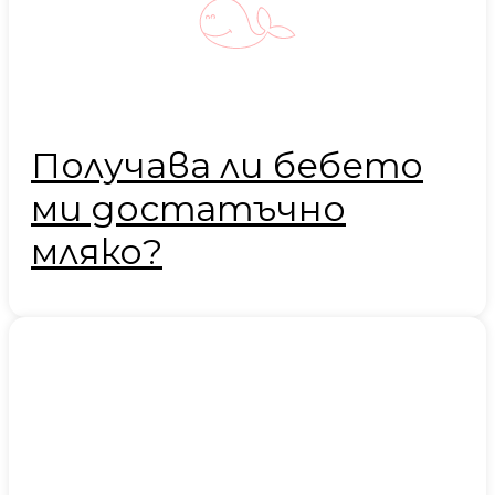
Получава ли бебето
ми достатъчно
мляко?