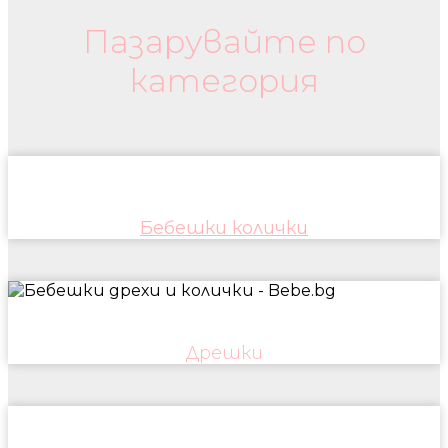
Пазарувайте по
категория
Бебешки колички
Дрешки