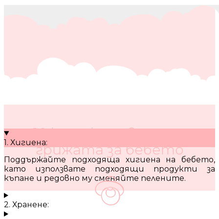
10 кратки съвета за
1. Хигиена:
грижата за бебето
Поддържайте подходяща хигиена на бебето,
като използвате подходящи продукти за
къпане и редовно му сменяйте пелените.
2. Хранене: