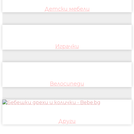
Детски мебели
Играчки
Велосипеди
Други