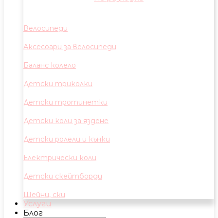
Велосипеди
Аксесоари за велосипеди
Баланс колело
Детски триколки
Детски тротинетки
Детски коли за яздене
Детски ролели и кънки
Електрически коли
Детски скейтборди
Шейни, ски
Услуги
Блог