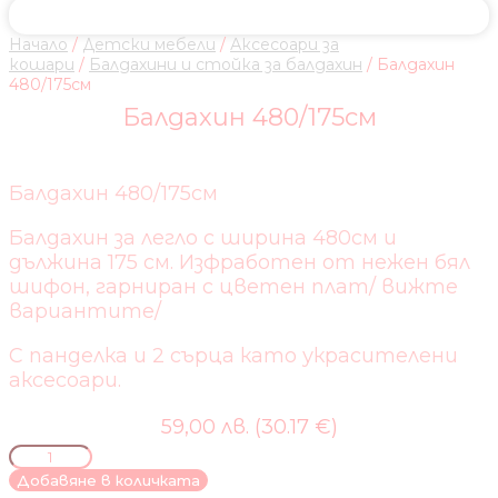
Начало
/
Детски мебели
/
Аксесоари за
кошари
/
Балдахини и стойка за балдахин
/ Балдахин
480/175см
Балдахин 480/175см
Балдахин 480/175см
Балдахин за легло с ширина 480см и
дължина 175 см. Изфработен от нежен бял
шифон, гарниран с цветен плат/ вижте
вариантите/
С панделка и 2 сърца като украсителени
аксесоари.
59,00 лв. (30.17 €)
количество
за
Добавяне в количката
Балдахин