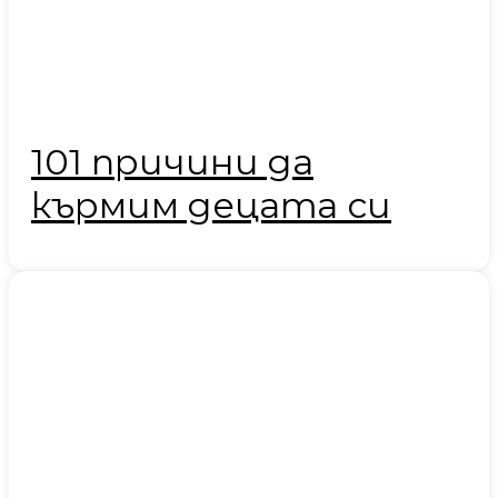
101 причини да
кърмим децата си