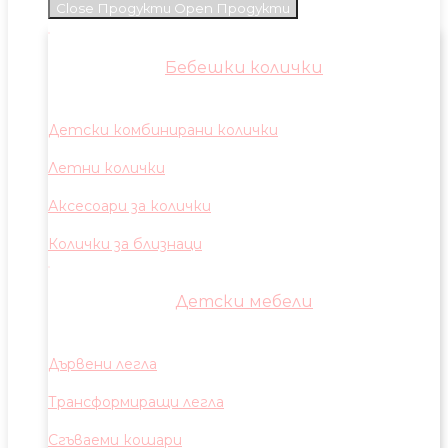
Close Продукти
Open Продукти
Бебешки колички
Детски комбинирани колички
Летни колички
Аксесоари за колички
Колички за близнаци
Детски мебели
Дървени легла
Трансформиращи легла
Сгъваеми кошари