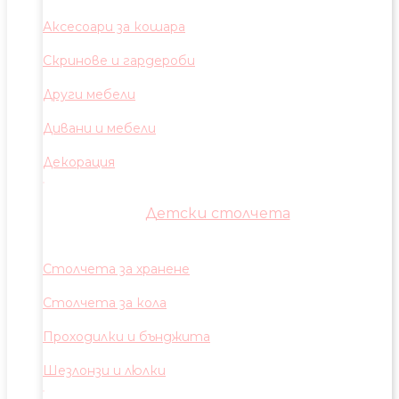
Аксесоари за кошара
Скринове и гардероби
Други мебели
Дивани и мебели
Декорация
Детски столчета
Столчета за хранене
Столчета за кола
Проходилки и бънджита
Шезлонзи и люлки