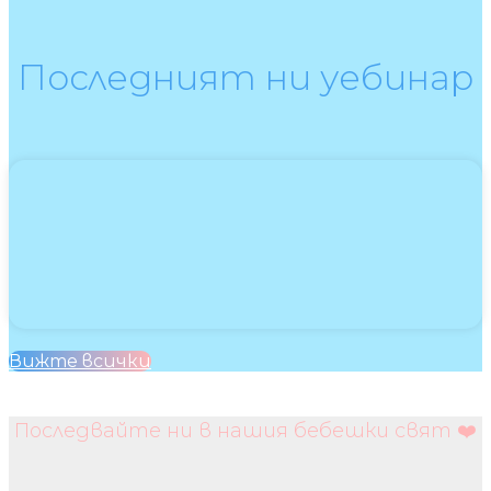
Последният ни уебинар
Вижте всички
Последвайте ни в нашия бебешки свят ❤️