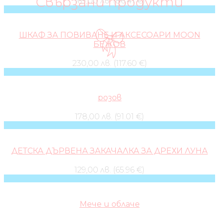
Свързани продукти
169,00 лв. (86.41 €)
ШКАФ ЗА ПОВИВАНЕ И АКСЕСОАРИ MOON
БЕЖОВ
230,00 лв. (117.60 €)
розов
178,00 лв. (91.01 €)
ДЕТСКА ДЪРВЕНА ЗАКАЧАЛКА ЗА ДРЕХИ ЛУНА
129,00 лв. (65.96 €)
Мече и облаче