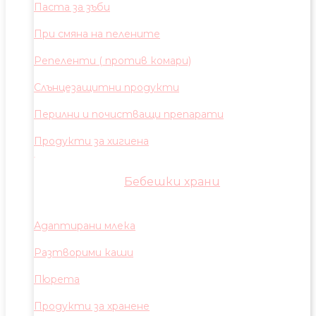
Паста за зъби
При смяна на пелените
Репеленти ( против комари)
Слънцезащитни продукти
Перилни и почистващи препарати
Продукти за хигиена
Бебешки храни
Адаптирани млека
Разтворими каши
Пюрета
Продукти за хранене