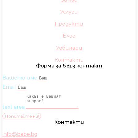
Услуги
Продукти
Блог
Уебинари
Контакти
Форма за бърз контакт
Вашето име
Email
text area
Попитайте ни!
Контакти
info@bebe.bg