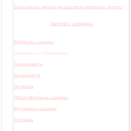
Сушилници, четки за шишета, термоси, кутии
Детски играчки
Бебешки играчки
Играчки от ТВ реклами
За момичета
За момчета
За двора
Образователни играчки
Музикални играчки
За плажа