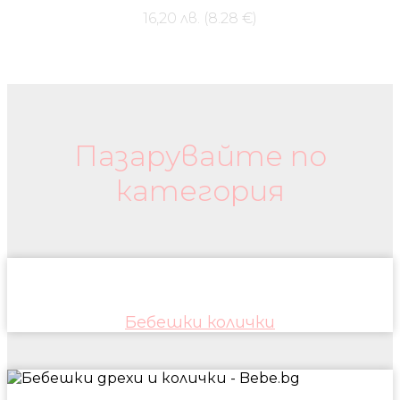
16,20 лв. (8.28 €)
Бебешки колички и дрехи
Пазарувайте по
категория
Бебешки колички