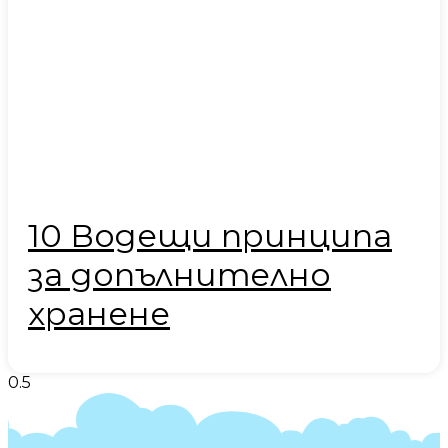
10 Водещи принципа
за допълнително
хранене