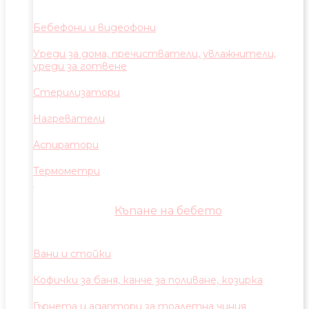
Бебефони и видеофони
Уреди за дома, пречистватели, увлажнители,
уреди за готвене
Стерилизатори
Нагреватели
Аспиратори
Термометри
Къпане на бебето
Вани и стойки
Кофички за баня, канче за поливане, козирка
Гърнета и адаптори за тоалетна чиния