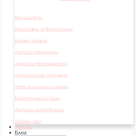
Велосипеди
Аксесоари за велосипеди
Баланс колело
Детски триколки
Детски тротинетки
Детски коли за яздене
Детски ролели и кънки
Електрически коли
Детски скейтборди
Шейни, ски
Услуги
Блог