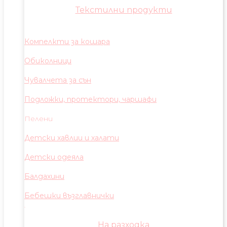
Текстилни продукти
Компелкти за кошара
Обиколници
Чувалчета за сън
Подложки, протектори, чаршафи
Пелени
Детски хавлии и халати
Детски одеяла
Балдахини
Бебешки възглавнички
На разходка