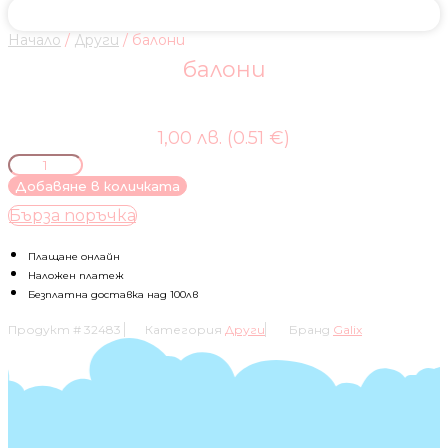
Начало
/
Други
/ балони
балони
1,00 лв. (0.51 €)
количество
за
Добавяне в количката
балони
Бърза поръчка
Плащане онлайн
Наложен платеж
Безплатна доставка над 100лв
Продукт #
32483
Категория
Други
Бранд
Galix