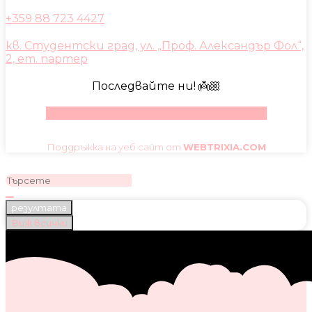
+359 88 723 4427
кв. Студентски град, ул. „Проф. Александър Фол“,
2, ет. партер
Последвайте ни! 👼🏼
Facebook
Instagram
Youtube
Pinterest
Поддръжка на уеб сайт от
WEBTRIXIA.COM
резултата
Виж всички