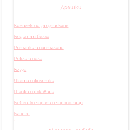
Дрешки
Комплекти за изписване
Бодита и бельо
Ританки и панталони
Рокли и поли
Блузи
Якета и жилетки
Шапки и ръкавици
Бебешки чорапи и чоропогащи
Бански