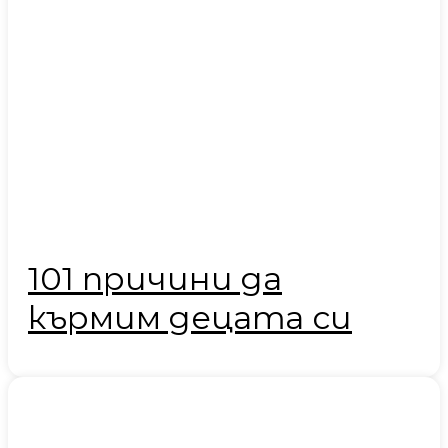
101 причини да
кърмим децата си