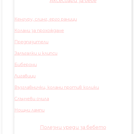
Аксесоари за бебе
Кенгуру, слинг, ерго раници
Колани за прохождане
Предпазители
Залъгалки и клипси
Биберони
Лигавици
Възглавнички, колани против колики
Слънчеви очила
Нощни лампи
Полезни уреди за бебето