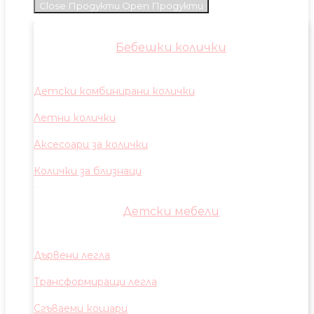
Close Продукти
Open Продукти
Бебешки колички
Детски комбинирани колички
Летни колички
Аксесоари за колички
Колички за близнаци
Детски мебели
Дървени легла
Трансформиращи легла
Сгъваеми кошари