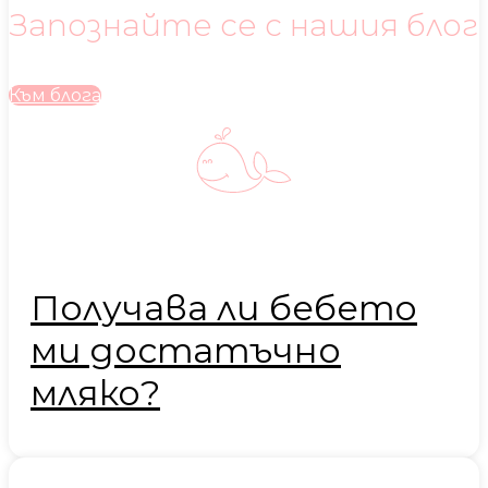
Запознайте се с нашия блог
Към блога
Получава ли бебето
ми достатъчно
мляко?