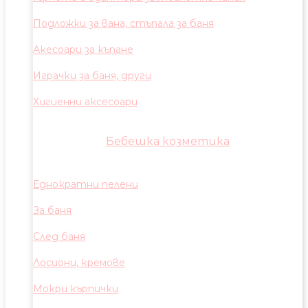
Подложки за вана, стъпала за баня
Акесоари за къпане
Играчки за баня, други
Хигиенни аксесоари
Бебешка козметика
Еднократни пелени
За баня
След баня
Лосиони, кремове
Мокри кърпички