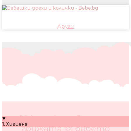
Други
10 кратки съвета за
1. Хигиена:
грижата за бебето