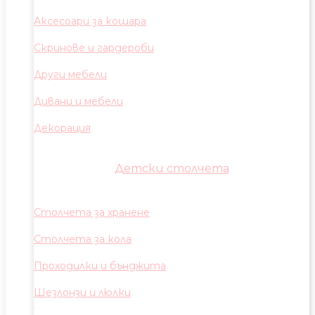
Аксесоари за кошара
Скринове и гардероби
Други мебели
Дивани и мебели
Декорация
Детски столчета
Столчета за хранене
Столчета за кола
Проходилки и бънджита
Шезлонзи и люлки