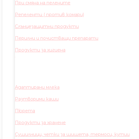
При смяна на пелените
Репеленти ( против комари)
Слънцезащитни продукти
Перилни и почистващи препарати
Продукти за хигиена
Адаптирани млека
Разтворими каши
Пюрета
Продукти за хранене
Сушилници, четки за шишета, термоси, кутии