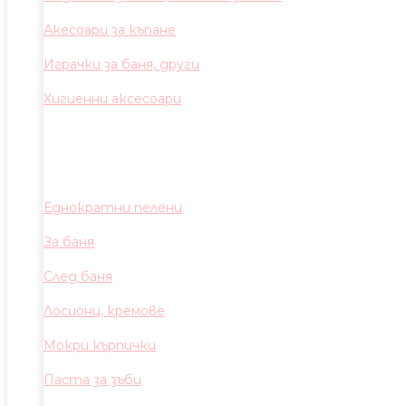
Акесоари за къпане
Играчки за баня, други
Хигиенни аксесоари
Еднократни пелени
За баня
След баня
Лосиони, кремове
Мокри кърпички
Паста за зъби