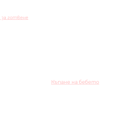
и за готвене
Къпане на бебето