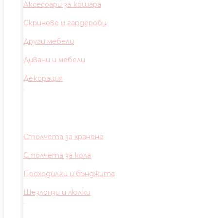
Аксесоари за кошара
Скринове и гардероби
Други мебели
Дивани и мебели
Декорация
Столчета за хранене
Столчета за кола
Проходилки и бънджита
Шезлонзи и люлки