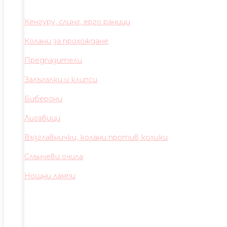
Кенгуру, слинг, ерго раници
Колани за прохождане
Предпазители
Залъгалки и клипси
Биберони
Лигавици
Възглавнички, колани против колики
Слънчеви очила
Нощни лампи