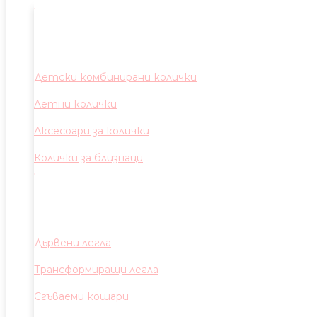
Детски комбинирани колички
Летни колички
Аксесоари за колички
Колички за близнаци
Дървени легла
Трансформиращи легла
Сгъваеми кошари