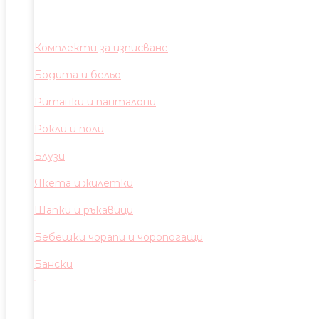
Комплекти за изписване
Бодита и бельо
Ританки и панталони
Рокли и поли
Блузи
Якета и жилетки
Шапки и ръкавици
Бебешки чорапи и чоропогащи
Бански