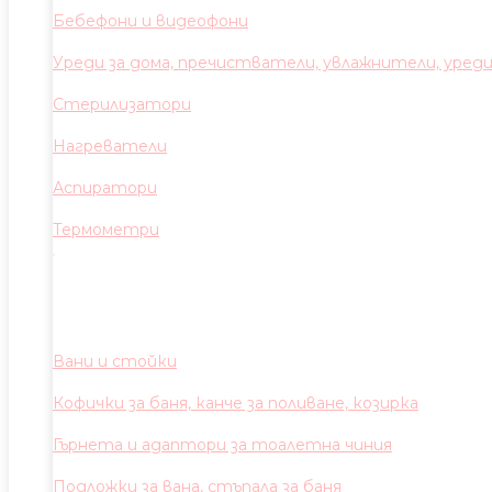
Бебефони и видеофони
Уреди за дома, пречистватели, увлажнители, уред
Стерилизатори
Нагреватели
Аспиратори
Термометри
Вани и стойки
Кофички за баня, канче за поливане, козирка
Гърнета и адаптори за тоалетна чиния
Подложки за вана, стъпала за баня