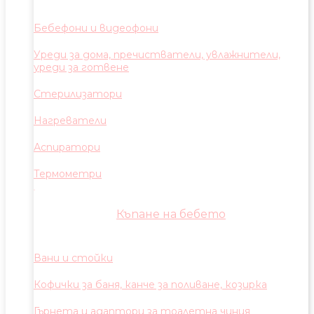
Бебефони и видеофони
Уреди за дома, пречистватели, увлажнители,
уреди за готвене
Стерилизатори
Нагреватели
Аспиратори
Термометри
Къпане на бебето
Вани и стойки
Кофички за баня, канче за поливане, козирка
Гърнета и адаптори за тоалетна чиния