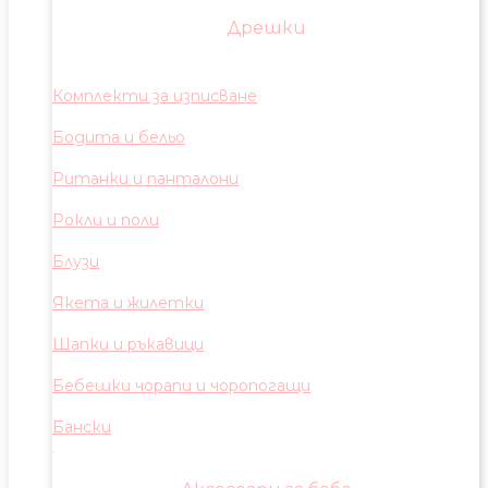
Дрешки
Комплекти за изписване
Бодита и бельо
Ританки и панталони
Рокли и поли
Блузи
Якета и жилетки
Шапки и ръкавици
Бебешки чорапи и чоропогащи
Бански