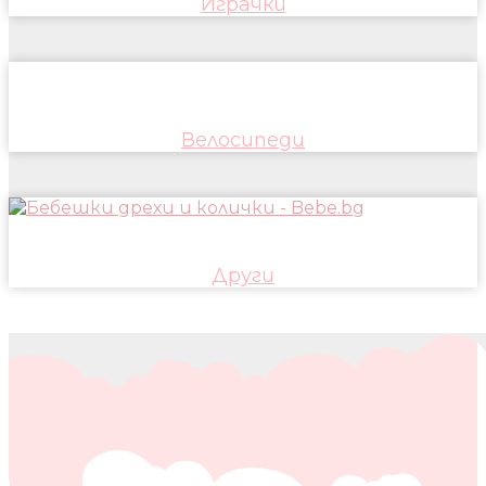
Играчки
Велосипеди
Други