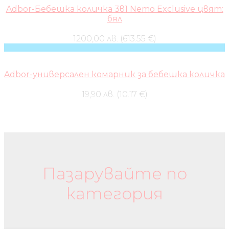
Adbor-Бебешка количка 3в1 Nemo Exclusive цвят:
бял
1200,00 лв. (613.55 €)
Adbor-универсален комарник за бебешка количка
19,90 лв. (10.17 €)
Бебешки колички и дрехи
Пазарувайте по
категория