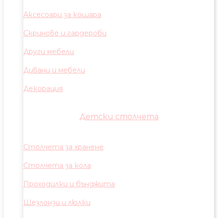
Аксесоари за кошара
Скринове и гардероби
Други мебели
Дивани и мебели
Декорация
Детски столчета
Столчета за хранене
Столчета за кола
Проходилки и бънджита
Шезлонзи и люлки