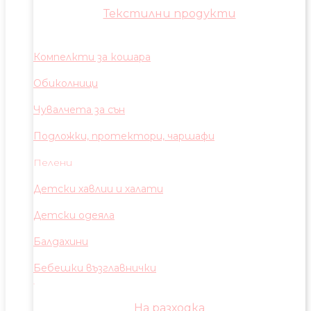
Текстилни продукти
Компелкти за кошара
Обиколници
Чувалчета за сън
Подложки, протектори, чаршафи
Пелени
Детски хавлии и халати
Детски одеяла
Балдахини
Бебешки възглавнички
На разходка