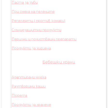
Паста за зъби
При смяна на пелените
Репеленти ( против комари)
Слънцезащитни продукти
Перилни и почистващи препарати
Продукти за хигиена
Бебешки храни
Адаптирани млека
Разтворими каши
Пюрета
Продукти за хранене