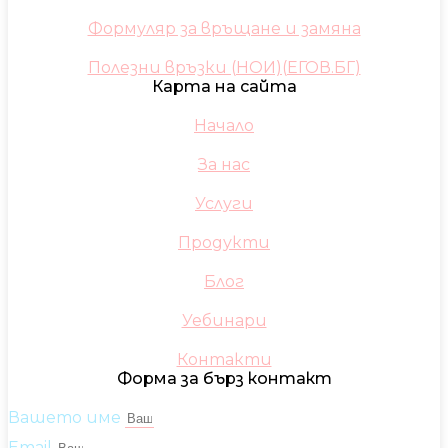
Формуляр за връщане и замяна
Полезни връзки (НОИ)(ЕГОВ.БГ)
Карта на сайта
Начало
За нас
Услуги
Продукти
Блог
Уебинари
Контакти
Форма за бърз контакт
Вашето име
Email