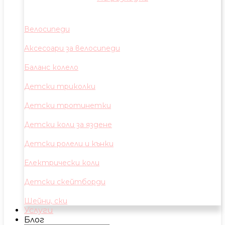
Велосипеди
Аксесоари за велосипеди
Баланс колело
Детски триколки
Детски тротинетки
Детски коли за яздене
Детски ролели и кънки
Електрически коли
Детски скейтборди
Шейни, ски
Услуги
Блог