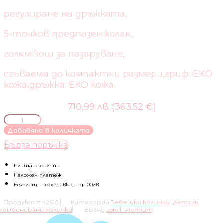
регулиране на дръжката,
5-точков предпазен колан,
голям кош за пазаруване,
сгъваема до компактни размери,гриф: ЕКО
кожа,дръжка: ЕКО кожа
710,99 лв. (363.52 €)
количество
за
Добавяне в количката
БЕБЕШКА
Бърза поръчка
КОЛИЧКА
3В1
ANGEL
Плащане онлайн
Наложен платеж
Безплатна доставка над 100лв
Продукт #
42618
Категории
Бебешки колички
,
Детски
комбинирани колички
Бранд
Lorelli Premium