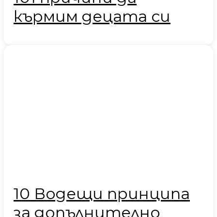
кърмим децата си
10 Водещи принципа
за допълнително