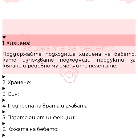
10 кратки съвета за
1. Хигиена:
грижата за бебето
Поддържайте подходяща хигиена на бебето,
като използвате подходящи продукти за
къпане и редовно му сменяйте пелените.
2. Хранене:
3. Сън:
4. Подкрепа на врата и главата:
5. Пазете ги от инфекции:
6. Кожата на бебето: