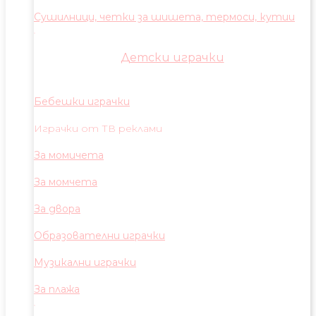
Сушилници, четки за шишета, термоси, кутии
Детски играчки
Бебешки играчки
Играчки от ТВ реклами
За момичета
За момчета
За двора
Образователни играчки
Музикални играчки
За плажа