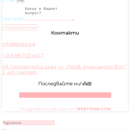
text area
Попитайте ни!
Контакти
info@bebe.bg
+359 88 723 4427
кв. Студентски град, ул. „Проф. Александър Фол“,
2, ет. партер
Последвайте ни! 👼🏼
Facebook
Instagram
Youtube
Pinterest
Поддръжка на уеб сайт от
WEBTRIXIA.COM