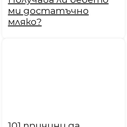
ми достатъчно
мляко?
101 причини да