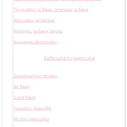
Подложки за вана, стъпала за баня
Акесоари за къпане
Играчки за баня, други
Хигиенни аксесоари
Бебешка козметика
Еднократни пелени
За баня
След баня
Лосиони, кремове
Мокри кърпички