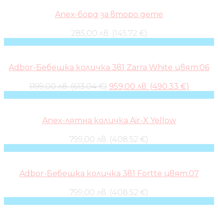
Anex-борд за второ дете
285,00 лв. (145.72 €)
Adbor-Бебешка количка 3в1 Zarra White цвят:06
Original
Curren
1199,00 лв. (613.04 €)
959,00 лв. (490.33 €)
price
price
was:
is:
1199,00 лв..
959,00 л
Anex-лятна количка Air-X Yellow
799,00 лв. (408.52 €)
Adbor-Бебешка количка 3в1 Fortte цвят:07
799,00 лв. (408.52 €)