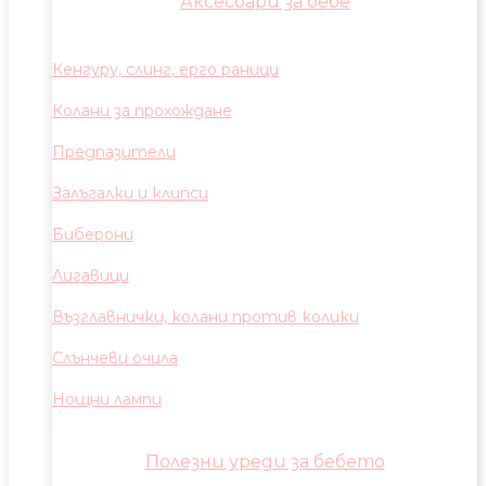
Аксесоари за бебе
Кенгуру, слинг, ерго раници
Колани за прохождане
Предпазители
Залъгалки и клипси
Биберони
Лигавици
Възглавнички, колани против колики
Слънчеви очила
Нощни лампи
Полезни уреди за бебето