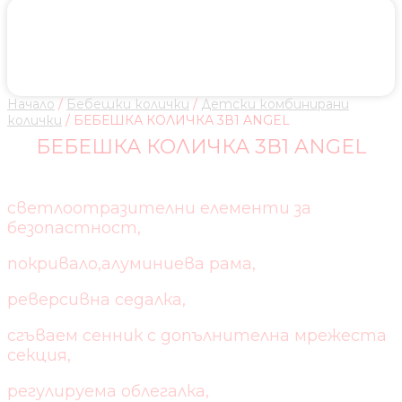
Начало
/
Бебешки колички
/
Детски комбинирани
колички
/ БЕБЕШКА КОЛИЧКА 3В1 ANGEL
БЕБЕШКА КОЛИЧКА 3В1 ANGEL
светлоотразителни елементи за
безопастност,
покривало,алуминиева рама,
реверсивна седалка,
сгъваем сенник с допълнителна мрежеста
секция,
регулируема облегалка,