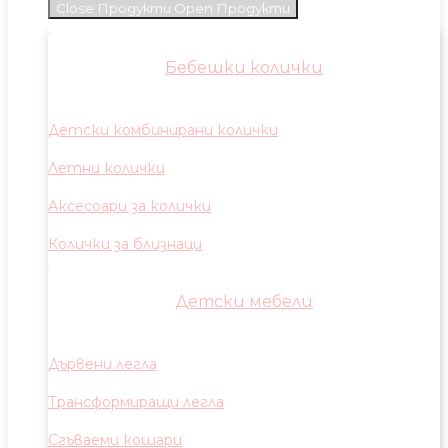
Close Продукти
Open Продукти
Бебешки колички
Детски комбинирани колички
Летни колички
Аксесоари за колички
Колички за близнаци
Детски мебели
Дървени легла
Трансформиращи легла
Сгъваеми кошари